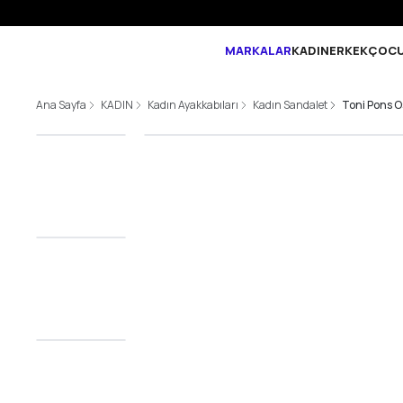
MARKALAR
KADIN
ERKEK
ÇOC
Ana Sayfa
KADIN
Kadın Ayakkabıları
Kadın Sandalet
Toni Pons 