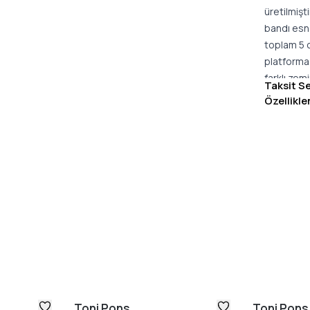
üretilmişt
bandı esne
toplam 5 c
platforma a
farklı ze
Taksit S
gün boyu e
Özellikle
elbiseler
stilden öd
Bu model 
olanı terc
arada aray
Çapraz kay
sunar.
Öne Çıkan
İki tonlu 
Geniş ön 
Jüt dolgu
Hafif tırtı
Toni Pons
Toni Pons