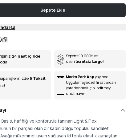
Sepete Ekle
ada Bul
rişiniz
24 saat içinde
Sepette 10.000
₺
ve
üzeri
ücretsiz kargo!
goda
Marka Park App
yayında.
siparişlerinizde
6
Taksit
Uygulamaya özel fırsatlardan
nı!
yararlanmak için indirmeyi
unutmayın
ayı
Oasis, hafifliği ve konforuyla tanınan Light & Flex
unun bir parçası olan bir kadın dolgu topuklu sandalet
. Ayağa mükemmel uyum sağlayan iki tonlu elastik kumaştan