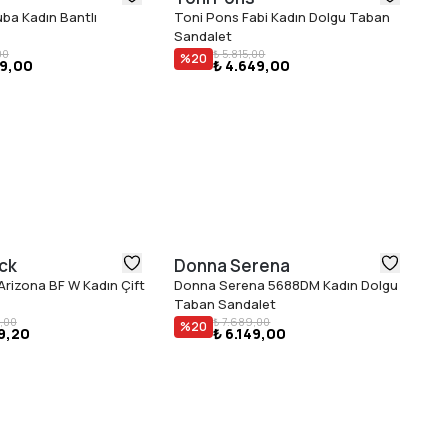
ç taban
ba Kadın Bantlı
Toni Pons Fabi Kadın Dolgu Taban
To
ex koleksiyonu
Sandalet
Sa
edene uyar
00
₺ 5.815,00
%
20
49,00
₺ 4.649,00
ck
Donna Serena
U
Arizona BF W Kadın Çift
Donna Serena 5688DM Kadın Dolgu
Ug
Taban Sandalet
Sa
₺ 
,00
₺ 7.689,00
%
20
99,20
₺ 6.149,00