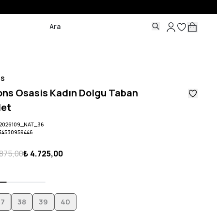
ns
ons Osasis Kadın Dolgu Taban
let
2026109_NAT_36
34530959446
.875,00
₺ 4.725,00
37
38
39
40