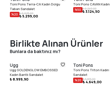
Toni Pons Terra-CA Kadın Dolgu
Toni Pons CAVAN Kadın
Taban Sandalet
₺ 6.249,00
%
50
₺ 3.124,50
₺ 6.625,00
%
20
₺ 5.299,00
Birlikte Alınan Ürünler
Bunlara da baktınız mı?
Ugg
Toni Pons
Ugg GOLDENGLOW EMBOSSED
Toni Pons Triton Kadın
Kadın Bantlı Sandalet
Sandalet
₺ 8.999,90
₺ 5.815,00
%
20
₺ 4.649,00