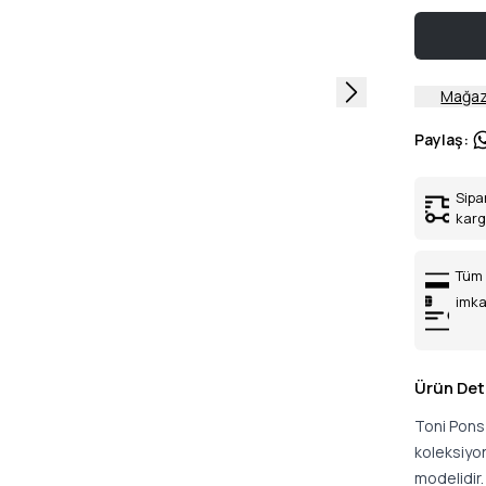
Mağaz
Paylaş
:
Sipa
kar
Tüm 
imka
Ürün Det
Toni Pons 
koleksiyon
modelidir