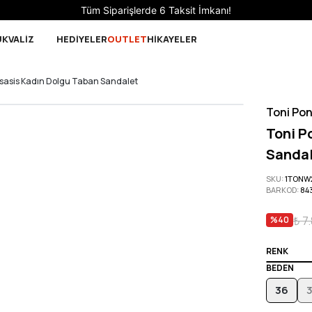
Sepette 10.000 ₺ ve üzeri Ücretsiz Kargo!
UK
VALİZ
HEDİYELER
OUTLET
HİKAYELER
Osasis Kadın Dolgu Taban Sandalet
Toni Po
Toni P
Sanda
SKU
:
1TONW
BARKOD
:
84
₺ 7
%
40
RENK
BEDEN
36