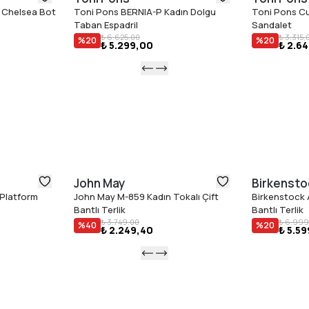
Dolgulu i
 Chelsea Bot
Toni Pons BERNIA-P Kadın Dolgu
Toni Pons Cu
Light & Fl
Taban Espadril
Sandalet
Gerçek b
₺ 6.625,00
₺ 3.315,
%
20
%
20
₺ 5.299,00
₺ 2.6
John May
Birkensto
 Platform
John May M-859 Kadın Tokalı Çift
Birkenstock 
Bantlı Terlik
Bantlı Terlik
₺ 3.749,00
₺ 6.999
%
40
%
20
₺ 2.249,40
₺ 5.5