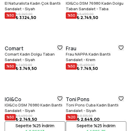
El Naturalista Kadın Çok Bantlı
IGI&Co DSM 76980 Kadın Dolgu
Sandalet - Siyah
Taban Sandalet - Taba
₺ 6.249,00
₺ 5.499,00
%
50
%
50
₺ 3.124,50
₺ 2.749,50
Comart
Frau
Comart Kadın Dolgu Taban
Frau NAPPA Kadın Bantlı
Sandalet - Siyah
Sandalet - Krem
₺ 7.499,00
₺ 15.499,00
%
50
%
50
₺ 3.749,50
₺ 7.749,50
IGI&Co
Toni Pons
IGI&Co DSM 76980 Kadın Bantlı
Toni Pons Cuba Kadın Bantlı
Sandalet - Siyah
Sandalet - Siyah
₺ 5.499,00
₺ 3.315,00
%
50
%
20
₺ 2.749,50
₺ 2.649,00
Sepette %25 İndirim
Sepette %25 İndirim