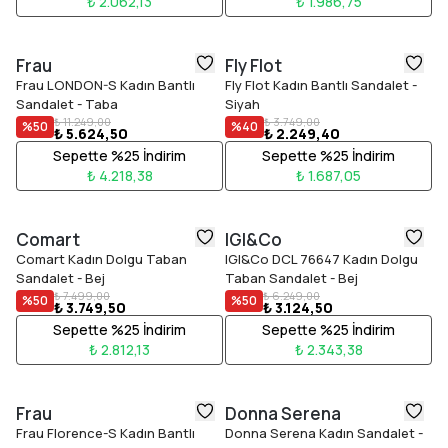
₺ 2.062,13
₺ 1.986,75
Frau
Fly Flot
Frau LONDON-S Kadın Bantlı
Fly Flot Kadın Bantlı Sandalet -
Sandalet - Taba
Siyah
₺ 11.249,00
₺ 3.749,00
%
50
%
40
₺ 5.624,50
₺ 2.249,40
Sepette %25 İndirim
Sepette %25 İndirim
₺ 4.218,38
₺ 1.687,05
Comart
IGI&Co
Comart Kadın Dolgu Taban
IGI&Co DCL 76647 Kadın Dolgu
Sandalet - Bej
Taban Sandalet - Bej
₺ 7.499,00
₺ 6.249,00
%
50
%
50
₺ 3.749,50
₺ 3.124,50
Sepette %25 İndirim
Sepette %25 İndirim
₺ 2.812,13
₺ 2.343,38
Frau
Donna Serena
Frau Florence-S Kadın Bantlı
Donna Serena Kadın Sandalet -