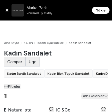
Sepette 10.000 ₺ ve üzeri Ücretsiz Kargo!
Marka Park
Yükle
Powered By Yuddy
Ana Sayfa
KADIN
Kadın Ayakkabıları
Kadın Sandalet
Kadın Sandalet
Camper
Ugg
Kadın Bantlı Sandalet
Kadın Blok Topuk Sandalet
Kadın Dol
Filtreler
Son Gelenler
El Naturalista
IGI&Co