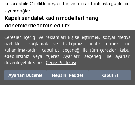
kullanılabilir. Özellikle beyaz, bej ve toprak tonlarıyla güçlü bir
uyum sağlar.
Kapalı sandalet kadın modelleri hangi
dönemlerde tercih edilir?
Kapalı modeller, yaz aylarının serin günlerinde ve mevsim
Çerezler, içeriği ve reklamları kişiselleştirmek, sosyal medya
geçişlerinde daha sık tercih edilir. Ofis stilinde de daha klasik
özellikleri sağlamak ve trafiğimizi analiz etmek için
bir görünüm sağlar.
kullanılmaktadır. “Kabul Et” seçeneği ile tüm çerezleri kabul
Sandalet fiyatları neden farklılık gösterir?
edebilirsiniz veya “Çerez Ayarları” seçeneği ile ayarları
Ürünün malzemesi, doğal deri kullanımı, taban teknolojisi ve
düzenleyebilirsiniz.
Çerez Politikası
tasarım detayları fiyat üzerinde etkili olur. Daha kaliteli ve
Ayarları Düzenle
Hepsini Reddet
Kabul Et
uzun ömürlü modeller genellikle daha yüksek fiyatlıdır.
Kadın terlik sandalet modelleri günlük kullanım
için uygun mudur?
Kadın terlik sandalet modelleri
günlük kullanım için uygun mudur?
Evet. Hafif ve pratik yapıları sayesinde günlük kullanım için
oldukça uygundur. Özellikle yaz aylarında kısa süreli dışarı
çıkışlarda ve tatilde sık tercih edilir.
En iyi kadın sandalet markaları nasıl seçilir?