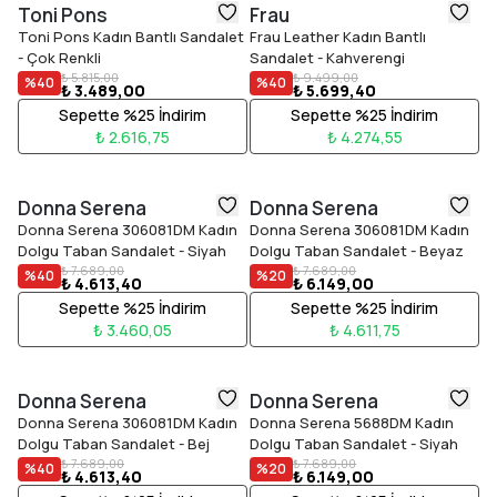
Toni Pons
Frau
Toni Pons Kadın Bantlı Sandalet
Frau Leather Kadın Bantlı
- Çok Renkli
Sandalet - Kahverengi
₺ 5.815,00
₺ 9.499,00
%
40
%
40
₺ 3.489,00
₺ 5.699,40
Sepette %25 İndirim
Sepette %25 İndirim
₺ 2.616,75
₺ 4.274,55
Donna Serena
Donna Serena
Donna Serena 306081DM Kadın
Donna Serena 306081DM Kadın
Dolgu Taban Sandalet - Siyah
Dolgu Taban Sandalet - Beyaz
₺ 7.689,00
₺ 7.689,00
%
40
%
20
₺ 4.613,40
₺ 6.149,00
Sepette %25 İndirim
Sepette %25 İndirim
₺ 3.460,05
₺ 4.611,75
Donna Serena
Donna Serena
Donna Serena 306081DM Kadın
Donna Serena 5688DM Kadın
Dolgu Taban Sandalet - Bej
Dolgu Taban Sandalet - Siyah
₺ 7.689,00
₺ 7.689,00
%
40
%
20
₺ 4.613,40
₺ 6.149,00