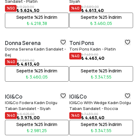
Sandalet - Platin
Siyah
₺ 11.249,00
₺ 7.689,00
%
50
%
40
₺ 5.624,50
₺ 4.613,40
Sepette %25 İndirim
Sepette %25 İndirim
₺ 4.218,38
₺ 3.460,05
Donna Serena
Toni Pons
Donna Serena Kadın Sandalet -
Toni Pons Kadın - Platin
Bej
₺ 7.439,00
%
40
₺ 4.463,40
₺ 7.689,00
%
40
₺ 4.613,40
Sepette %25 İndirim
Sepette %25 İndirim
₺ 3.460,05
₺ 3.347,55
IGI&Co
IGI&Co
IGI&Co Fodera Kadın Dolgu
IGI&Co With Wedge Kadın Dolgu
Taban Sandalet - Siyah
Taban Sandalet - Roccia
₺ 6.625,00
₺ 7.439,00
%
40
%
40
₺ 3.975,00
₺ 4.463,40
Sepette %25 İndirim
Sepette %25 İndirim
₺ 2.981,25
₺ 3.347,55