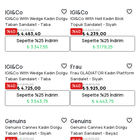
IGI&Co
IGI&Co
IGI&Co With Wedge Kadın Dolgu
IGI&Co With Hell Kadın Blok
Taban Sandalet - Taba
Topuk Sandalet - Siyah
₺ 7.439,00
₺ 7.065,00
%
40
%
40
₺ 4.463,40
₺ 4.239,00
Sepette %25 İndirim
Sepette %25 İndirim
₺ 3.347,55
₺ 3.179,25
IGI&Co
Frau
IGI&Co With Wedge Kadın Dolgu
Frau GLADIATOR Kadın Platform
Taban Sandalet - Taba
Sandalet - Siyah
₺ 7.875,00
₺ 9.875,00
%
40
%
40
₺ 4.725,00
₺ 5.925,00
Sepette %25 İndirim
Sepette %25 İndirim
₺ 3.543,75
₺ 4.443,75
Genuins
Genuins
Genuins Cannes Kadın Dolgu
Genuins Cannes Kadın Dolgu
Taban Sandalet - Siyah
Taban Sandalet - Beyaz
₺ 5.375,00
₺ 5.375,00