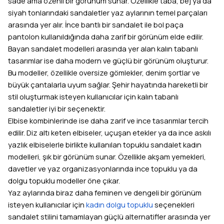
sade ama özenli bir görünüm sunar. Özellikle taba, bej ya da
siyah tonlarındaki sandaletler yaz aylarının temel parçaları
arasında yer alır. İnce bantlı bir sandalet ile bol paça
pantolon kullanıldığında daha zarif bir görünüm elde edilir.
Bayan sandalet modelleri arasında yer alan kalın tabanlı
tasarımlar ise daha modern ve güçlü bir görünüm oluşturur.
Bu modeller, özellikle oversize gömlekler, denim şortlar ve
büyük çantalarla uyum sağlar. Şehir hayatında hareketli bir
stil oluşturmak isteyen kullanıcılar için kalın tabanlı
sandaletler iyi bir seçenektir.
Elbise kombinlerinde ise daha zarif ve ince tasarımlar tercih
edilir. Diz altı keten elbiseler, uçuşan etekler ya da ince askılı
yazlık elbiselerle birlikte kullanılan topuklu sandalet kadın
modelleri, şık bir görünüm sunar. Özellikle akşam yemekleri,
davetler ve yaz organizasyonlarında ince topuklu ya da
dolgu topuklu modeller öne çıkar.
Yaz aylarında biraz daha feminen ve dengeli bir görünüm
isteyen kullanıcılar için
kadın dolgu topuklu
seçenekleri
sandalet stilini tamamlayan güçlü alternatifler arasında yer