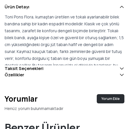
Ürün Detayı
Toni Pons Flora, kumaştan üretilen ve tokalı ayarlanabilir bilek
bandına sahip bir kadın espadril modelidir. Klasik ve çok yönlü
tasarımı, zarafet ile konforu dengeli biçimde birleştirir. Tokalı
bilek bandı, ayağa kişiye özel ve güvenli bir oturuş sağlarken; 1,5
cm yüksekliğindeki örgü jüt taban hafif ve dengeli bir adım
sunar. Kaymaz kauçuk taban, farklı zeminlerde güvenli bir tutuş
verir; konforlu dolgulu iç taban ise gün boyu yumuşak bir
destek sağlar. Bu tasarım İspanya'da el dikişiyle hazırlanır; bu
Taksit Seçenekleri
zanaatkâr üretim modele dayanıklı ve özenli bir karakter katar.
Özellikler
Sade ve zamansız çizgisiyle Flora; yazlık elbiselerden günlük
kombinlere, şehir gezilerinden tatil görünümlerine kadar geniş
bir yelpazede yer bulur ve eşleştirilmesi pratiktir. Bu model
Yorumlar
Yorum Ekle
gerçek bedene uyar; iki beden arasında kaldığınızda büyük
olanı tercih etmeniz önerilir. Konfor, hafiflik ve klasik bir tasarımı
Henüz yorum bulunmamaktadır
bir arada arayanlar için Flora; çok yönlü ve giyilebilir bir yaz
seçeneği oluşturur; ayarlanabilir bandı sayesinde gün boyu
Benzer Ürünler
güvenli ve rahat bir kullanım sunar.