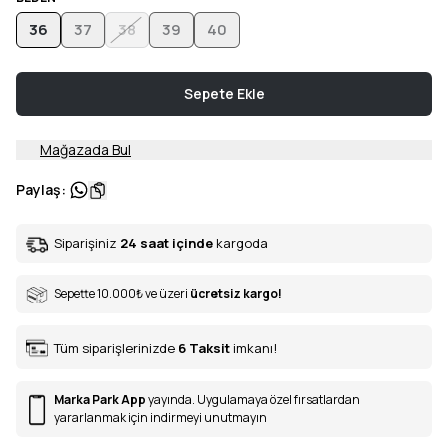
36
37
38
39
40
Sepete Ekle
Mağazada Bul
Paylaş
:
Siparişiniz
24 saat içinde
kargoda
Sepette 10.000
₺
ve üzeri
ücretsiz kargo!
Tüm siparişlerinizde
6
Taksit
imkanı!
Marka Park App
yayında. Uygulamaya özel fırsatlardan
yararlanmak için indirmeyi unutmayın