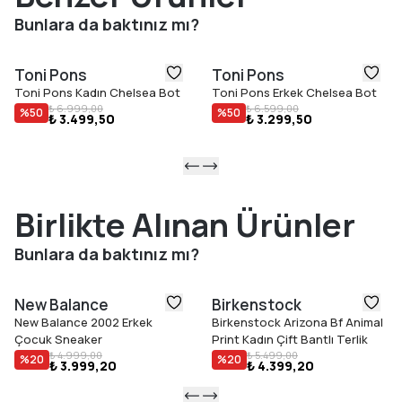
Öne Çıkan Özellikler
Bunlara da baktınız mı?
Kumaş saya
Tokalı ayarlanabilir bilek bandı
Toni Pons
Toni Pons
Örgü jüt taban (1,5 cm)
Toni Pons Kadın Chelsea Bot
Toni Pons Erkek Chelsea Bot
Kaymaz kauçuk dış taban
₺ 6.999,00
₺ 6.599,00
%
50
%
50
₺ 3.499,50
₺ 3.299,50
Dolgulu iç taban
İspanya'da el dikişi
Gerçek bedene uyar
Birlikte Alınan Ürünler
Bunlara da baktınız mı?
New Balance
Birkenstock
New Balance 2002 Erkek
Birkenstock Arizona Bf Animal
Çocuk Sneaker
Print Kadın Çift Bantlı Terlik
₺ 4.999,00
₺ 5.499,00
%
20
%
20
₺ 3.999,20
₺ 4.399,20