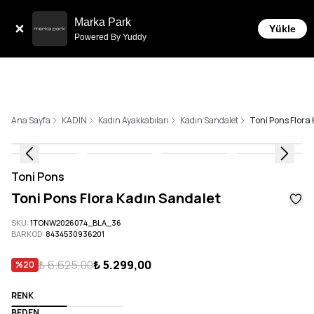
Tüm Siparişlerde 6 Taksit İmkanı!
Marka Park
Yükle
Powered By Yuddy
Ana Sayfa
KADIN
Kadın Ayakkabıları
Kadın Sandalet
Toni Pons Flora
Toni Pons
Toni Pons Flora Kadın Sandalet
SKU
:
1TONW2026074_BLA_36
BARKOD
:
8434530936201
₺ 6.625,00
₺ 5.299,00
%
20
RENK
BEDEN