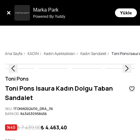
Sepette 10.000 ₺ ve üzeri Ücretsiz Kargo!
Marka Park
Yükle
Powered By Yuddy
Ana Sayfa
KADIN
Kadın Ayakkabıları
Kadın Sandalet
Toni Pons Isau
Toni Pons
Toni Pons Isaura Kadın Dolgu Taban
Sandalet
SKU
:
1TONW2024110_DRA_36
BARKOD
:
8434530958456
₺ 7.439,00
₺ 4.463,40
%
40