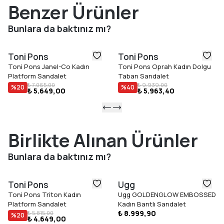
Benzer Ürünler
Bunlara da baktınız mı?
Toni Pons
Toni Pons
Toni Pons Janel-Co Kadın
Toni Pons Oprah Kadın Dolgu
Platform Sandalet
Taban Sandalet
₺ 7.065,00
₺ 9.939,00
%
20
%
40
₺ 5.649,00
₺ 5.963,40
Birlikte Alınan Ürünler
Bunlara da baktınız mı?
Toni Pons
Ugg
Toni Pons Triton Kadın
Ugg GOLDENGLOW EMBOSSED
Platform Sandalet
Kadın Bantlı Sandalet
₺ 8.999,90
₺ 5.815,00
%
20
₺ 4.649,00