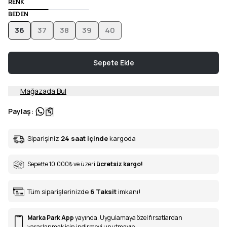
RENK
BEDEN
36
37
38
39
40
Sepete Ekle
Mağazada Bul
Paylaş
:
Siparişiniz
24 saat içinde
kargoda
Sepette 10.000
₺
ve üzeri
ücretsiz kargo!
Tüm siparişlerinizde
6
Taksit
imkanı!
Marka Park App
yayında. Uygulamaya özel fırsatlardan
yararlanmak için indirmeyi unutmayın