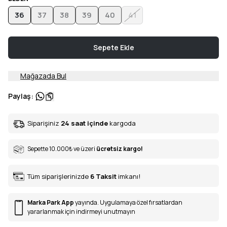
36
37
38
39
40
41
Sepete Ekle
Mağazada Bul
Paylaş
:
Siparişiniz
24 saat içinde
kargoda
Sepette 10.000
₺
ve üzeri
ücretsiz kargo!
Tüm siparişlerinizde
6
Taksit
imkanı!
Marka Park App
yayında. Uygulamaya özel fırsatlardan
yararlanmak için indirmeyi unutmayın