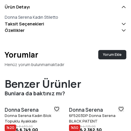
Ürün Detayı
Donna Serena Kadın Stiletto
Taksit Seçenekleri
Özellikler
Yorumlar
Yorum Ekle
Henüz yorum bulunmamaktadır
Benzer Ürünler
Bunlara da baktınız mı?
Donna Serena
Donna Serena
Donna Serena Kadın Blok
6F5203DP Donna Serena
Topuklu Ayakkabı
BLACK PATENT
₺ 8.439,00
₺ 4.725,00
%
20
%
50
₺ 6.749,00
₺ 2.362,50