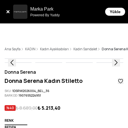
Sepette 10.000 ₺ ve üzeri Ücretsiz Kargo!
Marka Park
Yükle
Powered By Yuddy
Ana Sayfa
KADIN
Kadın Ayakkabıları
Kadın Sandalet
Donna Serena Ka
Donna Serena
Donna Serena Kadın Stiletto
SKU
:
1DSRW2026004_BEL_36
BARKOD
:
1907655224951
₺ 8.689,00
₺ 5.213,40
%
40
RENK
BEDEN