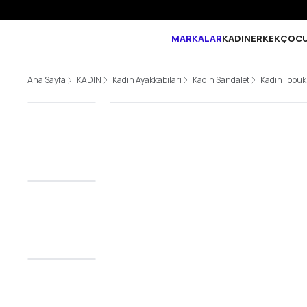
Tüm Siparişlerde 6 Taksi
MARKALAR
KADIN
ERKEK
ÇOC
Ana Sayfa
KADIN
Kadın Ayakkabıları
Kadın Sandalet
Kadın Topuk