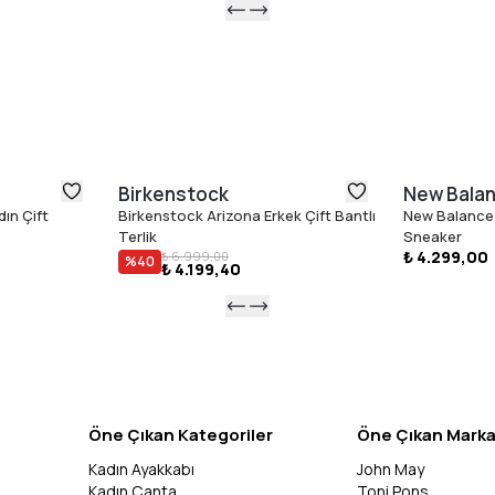
Birkenstock
New Bala
ın Çift
Birkenstock Arizona Erkek Çift Bantlı
New Balance
Terlik
Sneaker
₺ 4.299,00
₺ 6.999,00
%
40
₺ 4.199,40
Öne Çıkan Kategoriler
Öne Çıkan Marka
Kadın Ayakkabı
John May
Kadın Çanta
Toni Pons