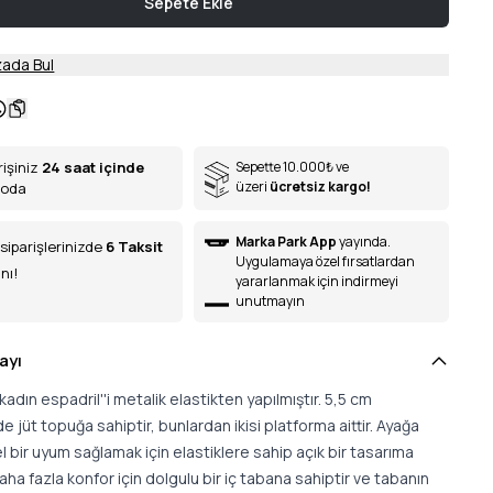
Sepete Ekle
ada Bul
rişiniz
24 saat içinde
Sepette 10.000
₺
ve
üzeri
ücretsiz kargo!
goda
Marka Park App
yayında.
siparişlerinizde
6
Taksit
Uygulamaya özel fırsatlardan
nı!
yararlanmak için indirmeyi
unutmayın
ayı
adın espadril''i metalik elastikten yapılmıştır. 5,5 cm
de jüt topuğa sahiptir, bunlardan ikisi platforma aittir. Ayağa
bir uyum sağlamak için elastiklere sahip açık bir tasarıma
Daha fazla konfor için dolgulu bir iç tabana sahiptir ve tabanın