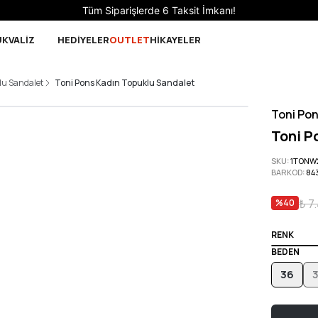
t İmkanı!
UK
VALİZ
HEDİYELER
OUTLET
HİKAYELER
lu Sandalet
Toni Pons Kadın Topuklu Sandalet
Toni Po
Toni P
SKU
:
1TONW
BARKOD
:
84
₺ 7
%
40
RENK
BEDEN
36