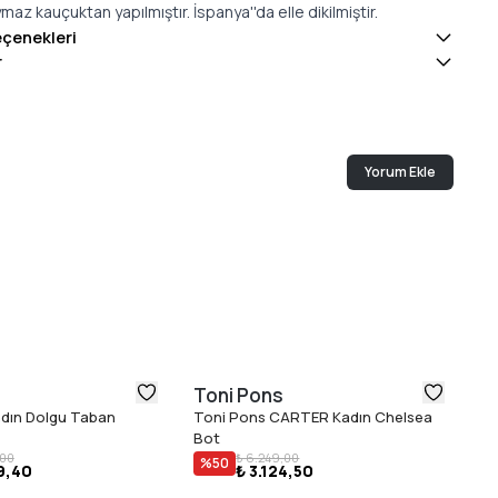
maz kauçuktan yapılmıştır. İspanya''da elle dikilmiştir.
eçenekleri
r
Yorum Ekle
Toni Pons
T
dın Dolgu Taban
Toni Pons CARTER Kadın Chelsea
To
Bot
,00
₺ 6.249,00
%
50
9,40
₺ 3.124,50