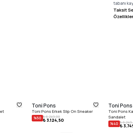
tabanı kay
Taksit S
Özellikle
Toni Pons
Toni Pons
et
Toni Pons Erkek Slip On Sneaker
Toni Pons Ka
₺ 6.249,00
Sandalet
%
50
₺ 3.124,50
₺ 6.249
%
40
₺ 3.74