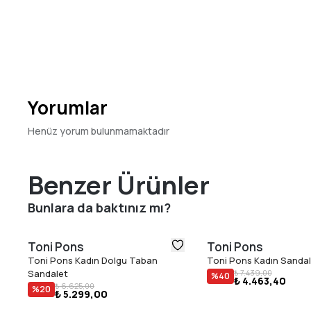
Yorumlar
Henüz yorum bulunmamaktadır
Benzer Ürünler
Bunlara da baktınız mı?
Toni Pons
Toni Pons
Toni Pons Kadın Dolgu Taban
Toni Pons Kadın Sandal
Sandalet
₺ 7.439,00
%
40
₺ 4.463,40
₺ 6.625,00
%
20
₺ 5.299,00