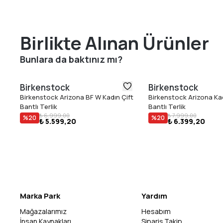
Birlikte Alınan Ürünler
Bunlara da baktınız mı?
Birkenstock
Birkenstock
Birkenstock Arizona BF W Kadın Çift
Birkenstock Arizona Kad
Bantlı Terlik
Bantlı Terlik
₺ 6.999,00
₺ 7.999,00
%
20
%
20
₺ 5.599,20
₺ 6.399,20
Marka Park
Yardım
Mağazalarımız
Hesabım
İnsan Kaynakları
Sipariş Takip