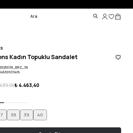
ns
ons Kadın Topuklu Sandalet
2025038_BRZ_36
34530933415
.439,00
₺ 4.463,40
37
38
39
40