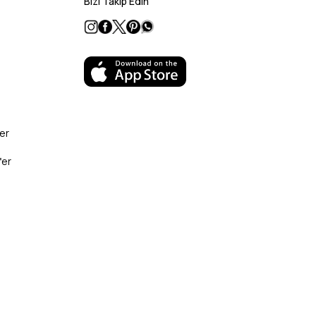
Bizi Takip Edin
er
fer