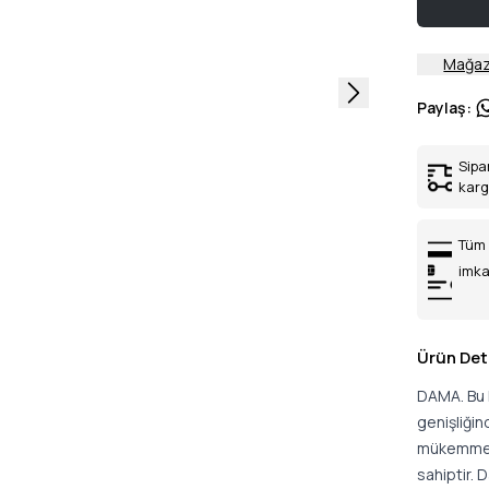
Mağaz
Paylaş
:
Sipa
kar
Tüm 
imka
Ürün Det
DAMA. Bu k
genişliğin
mükemmel 
sahiptir. 