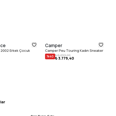
nce
Camper
N
 2002 Erkek Çocuk
Camper Peu Touring Kadın Sneaker
Ne
₺ 6.299,00
Sn
%
40
₺ 3.779,40
lar