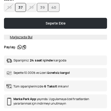
36
37
38
39
40
Sepete Ekle
Mağazada Bul
Paylaş
:
Siparişiniz
24 saat içinde
kargoda
Sepette 10.000
₺
ve üzeri
ücretsiz kargo!
Tüm siparişlerinizde
6
Taksit
imkanı!
Marka Park App
yayında. Uygulamaya özel fırsatlardan
yararlanmak için indirmeyi unutmayın