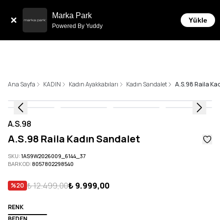
Tüm Siparişlerde 6 Taksit İmkanı!
Marka Park
Yükle
Powered By Yuddy
Ana Sayfa
KADIN
Kadın Ayakkabıları
Kadın Sandalet
A.S.98 Raila Ka
A.S.98
A.S.98 Raila Kadın Sandalet
SKU
:
1AS9W2026009_6144_37
BARKOD
:
8057802298540
₺ 12.499,00
₺ 9.999,00
%
20
RENK
BEDEN