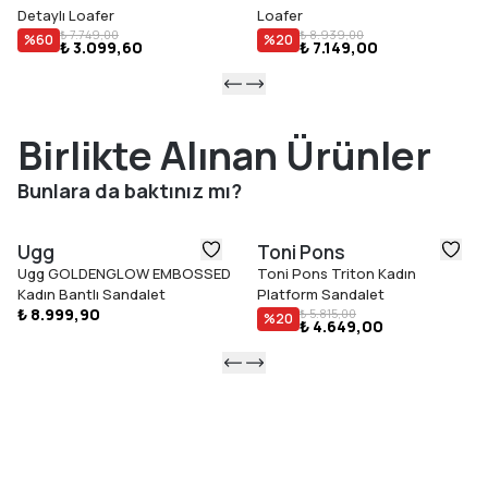
Detaylı Loafer
Loafer
₺ 7.749,00
₺ 8.939,00
%
60
%
20
₺ 3.099,60
₺ 7.149,00
Birlikte Alınan Ürünler
Bunlara da baktınız mı?
Ugg
Toni Pons
Ugg GOLDENGLOW EMBOSSED
Toni Pons Triton Kadın
Kadın Bantlı Sandalet
Platform Sandalet
₺ 8.999,90
₺ 5.815,00
%
20
₺ 4.649,00