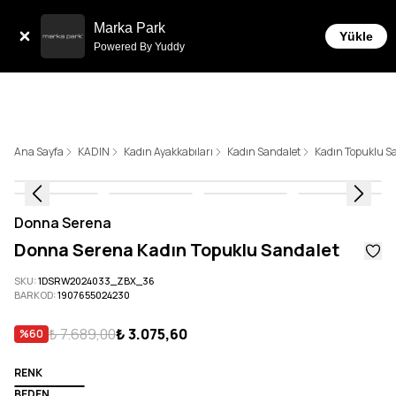
Tüm Siparişlerde 6 Taksit İmkanı!
Marka Park
Yükle
Powered By Yuddy
Ana Sayfa
KADIN
Kadın Ayakkabıları
Kadın Sandalet
Kadın Topuklu S
Donna Serena
Donna Serena Kadın Topuklu Sandalet
SKU
:
1DSRW2024033_ZBX_36
BARKOD
:
1907655024230
₺ 7.689,00
₺ 3.075,60
%
60
RENK
BEDEN