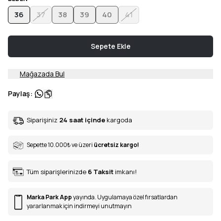
36
37
38
39
40
41
Sepete Ekle
Mağazada Bul
Paylaş
:
Siparişiniz
24 saat içinde
kargoda
Sepette 10.000
₺
ve üzeri
ücretsiz kargo!
Tüm siparişlerinizde
6
Taksit
imkanı!
Marka Park App
yayında. Uygulamaya özel fırsatlardan
yararlanmak için indirmeyi unutmayın