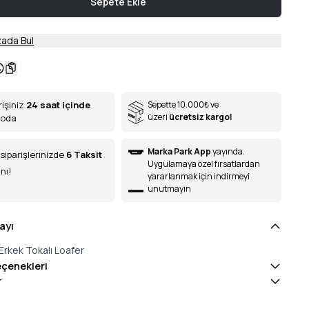
Sepete Ekle
ada Bul
rişiniz
24 saat içinde
Sepette 10.000
₺
ve
üzeri
ücretsiz kargo!
goda
Marka Park App
yayında.
siparişlerinizde
6
Taksit
Uygulamaya özel fırsatlardan
nı!
yararlanmak için indirmeyi
unutmayın
ayı
Erkek Tokalı Loafer
eçenekleri
r