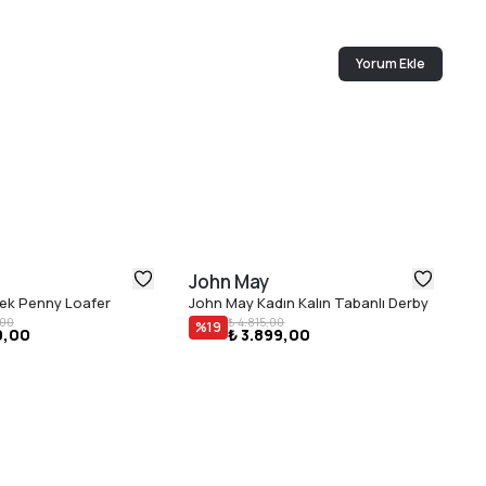
Yorum Ekle
John May
J
ek Penny Loafer
John May Kadın Kalın Tabanlı Derby
Jo
,00
₺ 4.815,00
%
19
9,00
₺ 3.899,00