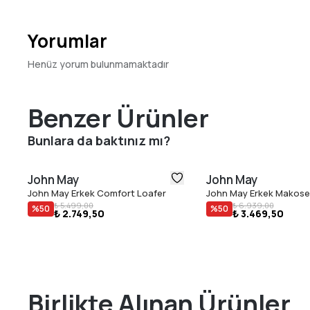
Yorumlar
Henüz yorum bulunmamaktadır
Benzer Ürünler
Bunlara da baktınız mı?
John May
John May
John May Erkek Comfort Loafer
John May Erkek Makos
₺ 5.499,00
₺ 6.939,00
%
50
%
50
₺ 2.749,50
₺ 3.469,50
Birlikte Alınan Ürünler