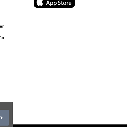
er
fer
Et