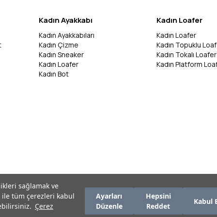
Kadın Ayakkabı
Kadın Loafer
Kadın Ayakkabıları
Kadın Loafer
t
Kadın Çizme
Kadın Topuklu Loaf
Kadın Sneaker
Kadın Tokalı Loafer
Kadın Loafer
Kadın Platform Loa
Kadın Bot
likleri sağlamak ve
 ile tüm çerezleri kabul
Ayarları
Hepsini
Kabul 
bilirsiniz.
Çerez
Düzenle
Reddet