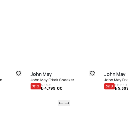
John May
John May
en
John May Erkek Sneaker
John May Erk
₺ 5.939,00
₺ 6.689
%
19
%
19
₺ 4.799,00
₺ 5.39