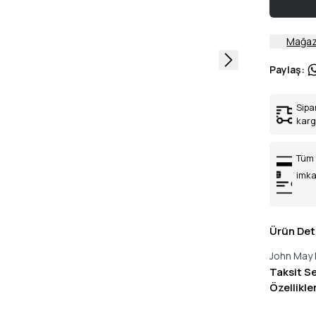
Mağaz
Paylaş
:
Sipa
kar
Tüm 
imka
Ürün Det
John May 
Taksit S
Özellikle