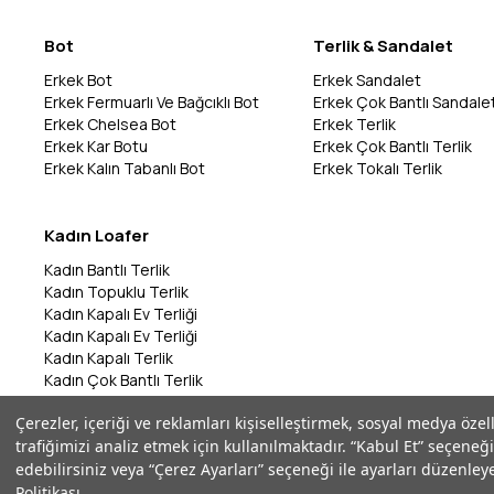
Bot
Terlik & Sandalet
Erkek Bot
Erkek Sandalet
Erkek Fermuarlı Ve Bağcıklı Bot
Erkek Çok Bantlı Sandale
Erkek Chelsea Bot
Erkek Terlik
Erkek Kar Botu
Erkek Çok Bantlı Terlik
Erkek Kalın Tabanlı Bot
Erkek Tokalı Terlik
Kadın Loafer
Kadın Bantlı Terlik
Kadın Topuklu Terlik
Kadın Kapalı Ev Terliği
Kadın Kapalı Ev Terliği
Kadın Kapalı Terlik
Kadın Çok Bantlı Terlik
Kadın Bantlı Terlik
Çerezler, içeriği ve reklamları kişiselleştirmek, sosyal medya özel
Kadın Çok Bantlı Terlik
trafiğimizi analiz etmek için kullanılmaktadır. “Kabul Et” seçeneği
Kadın Parmak Arası Terlik
edebilirsiniz veya “Çerez Ayarları” seçeneği ile ayarları düzenleye
Politikası