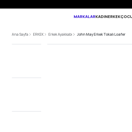
MARKALAR
KADIN
ERKEK
ÇOC
Ana Sayfa
ERKEK
Erkek Ayakkabı
John May Erkek Tokalı Loafer