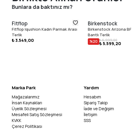
Bunlara da baktınız mı?
Fitflop
Birkenstock
Fitflop Iqushion Kadın Parmak Arası
Birkenstock Arizona BF 
Terlik
Bantlı Terlik
₺ 3.549,00
₺ 6.999,00
%
20
₺ 5.599,20
Marka Park
Yardım
Mağazalarımız
Hesabım
İnsan Kaynakları
Sipariş Takip
Üyelik Sözleşmesi
İade ve Değişim
Mesafeli Satış Sözleşmesi
İletişim
KVKK
SSS
Çerez Politikası