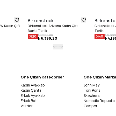
Birkenstock
Birkensto
W Kadın Çift
Birkenstock Arizona Kadın Çift
Birkenstock A
Bantlı Terlik
Terlik
₺ 7.999,00
₺ 6.999
%
20
%
40
₺ 6.399,20
₺ 4.19
Öne Çıkan Kategoriler
Öne Çıkan Marka
Kadın Ayakkabı
John May
Kadın Çanta
Toni Pons
Erkek Ayakkabı
Skechers
Erkek Bot
Nomadic Republic
Valizler
Camper