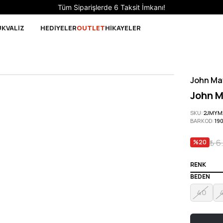
Sepette 10.000 ₺ ve üzeri Ücretsiz Kargo!
UK
VALİZ
HEDİYELER
OUTLET
HİKAYELER
John Ma
John M
SKU
:
2JMYM
BARKOD
:
19
₺ 6
%
20
RENK
BEDEN
40