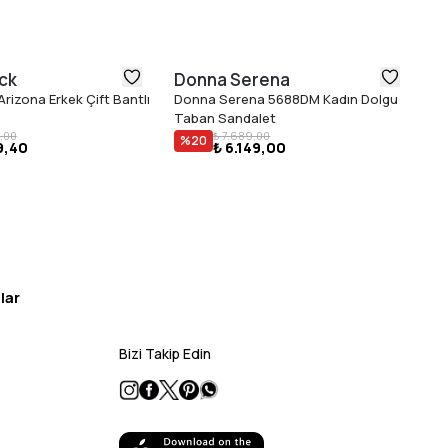
ck
Donna Serena
B
rizona Erkek Çift Bantlı
Donna Serena 5688DM Kadın Dolgu
Bi
Taban Sandalet
Ka
,00
₺ 7.689,00
%
20
9,40
₺ 6.149,00
lar
Bizi Takip Edin