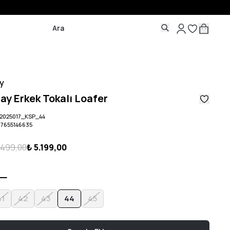
y
ay Erkek Tokalı Loafer
2025017_KSP_44
07655146635
.499,00
₺ 5.199,00
41
42
43
44
45