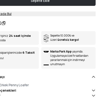
Sepete Ekle
ada Bul
rişiniz
24 saat içinde
Sepette 10.000
₺
ve
üzeri
ücretsiz kargo!
goda
Marka Park App
yayında.
siparişlerinizde
6
Taksit
Uygulamaya özel fırsatlardan
nı!
yararlanmak için indirmeyi
unutmayın
ayı
Erkek Penny Loafer
eçenekleri
r