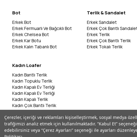
Bot
Terlik & Sandalet
Erkek Bot
Erkek Sandalet
Erkek Fermuarlı Ve Bağcıklı Bot
Erkek Çok Bantlı Sandale
Erkek Chelsea Bot
Erkek Terlik
Erkek Kar Botu
Erkek Çok Bantlı Terlik
Erkek Kalın Tabanlı Bot
Erkek Tokalı Terlik
Kadın Loafer
Kadın Bantlı Terlik
Kadın Topuklu Terlik
Kadın Kapalı Ev Terliği
Kadın Kapalı Ev Terliği
Kadın Kapalı Terlik
Kadın Çok Bantlı Terlik
Kadın Bantlı Terlik
Çerezler, içeriği ve reklamları kişiselleştirmek, sosyal medya özel
Kadın Çok Bantlı Terlik
trafiğimizi analiz etmek için kullanılmaktadır. “Kabul Et” seçeneği
Kadın Parmak Arası Terlik
edebilirsiniz veya “Çerez Ayarları” seçeneği ile ayarları düzenleye
Politikası