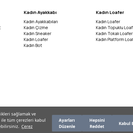
Kadın Ayakkabı
Kadın Loafer
Kadın Ayakkabıları
Kadın Loafer
t
Kadın Çizme
Kadın Topuklu Loaf
Kadın Sneaker
Kadın Tokalı Loafer
Kadın Loafer
Kadın Platform Loa
Kadın Bot
likleri sağlamak ve
 ile tüm çerezleri kabul
Ayarları
Hepsini
Kabul 
bilirsiniz.
Çerez
Düzenle
Reddet