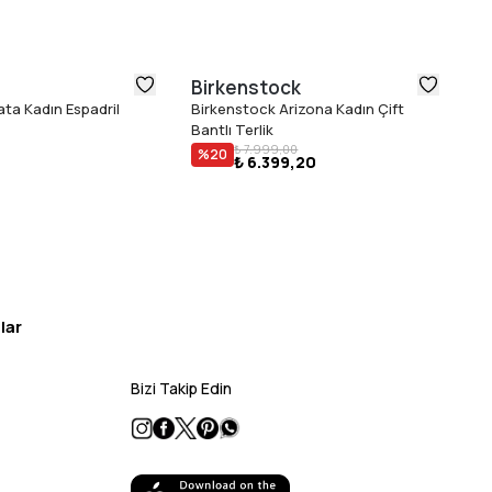
Birkenstock
U
ta Kadın Espadril
Birkenstock Arizona Kadın Çift
Ug
Bantlı Terlik
Sa
₺ 
₺ 7.999,00
%
20
₺ 6.399,20
lar
Bizi Takip Edin