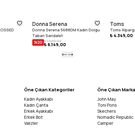
Donna Serena
Toms
BOSSED
Donna Serena 5688DM Kadın Dolgu
Toms Alparga
₺ 4.349,00
Taban Sandalet
₺ 7.689,00
%
20
₺ 6.149,00
Öne Çıkan Kategoriler
Öne Çıkan Marka
Kadın Ayakkabı
John May
Kadın Çanta
Toni Pons
Erkek Ayakkabı
Skechers
Erkek Bot
Nomadic Republic
Valizler
Camper