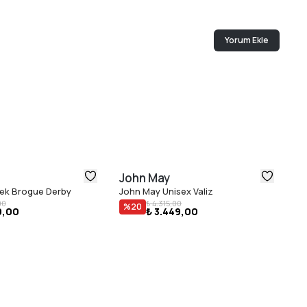
Yorum Ekle
John May
J
ek Brogue Derby
John May Unisex Valiz
Jo
00
₺ 4.315,00
%
20
9,00
₺ 3.449,00