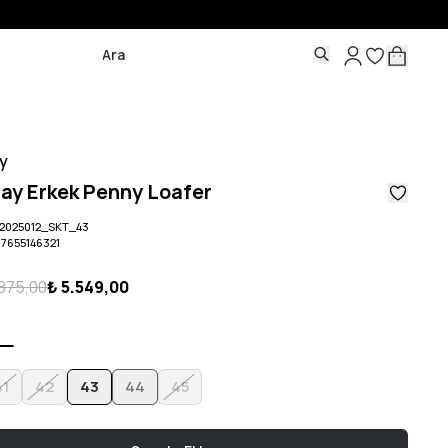
y
ay Erkek Penny Loafer
2025012_SKT_43
07655146321
.875,00
₺ 5.549,00
41
42
43
44
45