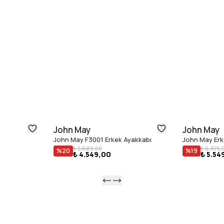
John May
John May
John May F3001 Erkek Ayakkabı
John May Erk
₺ 5.689,00
₺ 6.875,
%
20
%
19
₺ 4.549,00
₺ 5.54