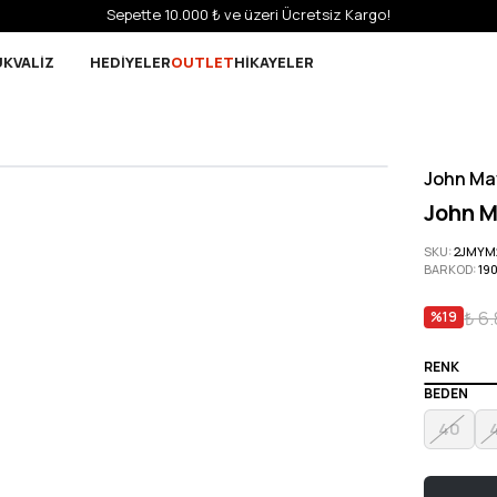
Sepette 10.000 ₺ ve üzeri Ücretsiz Kargo!
UK
VALİZ
HEDİYELER
OUTLET
HİKAYELER
John Ma
John M
SKU
:
2JMYM
BARKOD
:
19
₺ 6
%
19
RENK
BEDEN
40