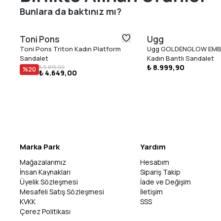
Bunlara da baktınız mı?
Toni Pons
Ugg
Toni Pons Triton Kadın Platform
Ugg GOLDENGLOW EM
Sandalet
Kadın Bantlı Sandalet
₺ 8.999,90
₺ 5.815,00
%
20
₺ 4.649,00
Marka Park
Yardım
Mağazalarımız
Hesabım
İnsan Kaynakları
Sipariş Takip
Üyelik Sözleşmesi
İade ve Değişim
Mesafeli Satış Sözleşmesi
İletişim
KVKK
SSS
Çerez Politikası