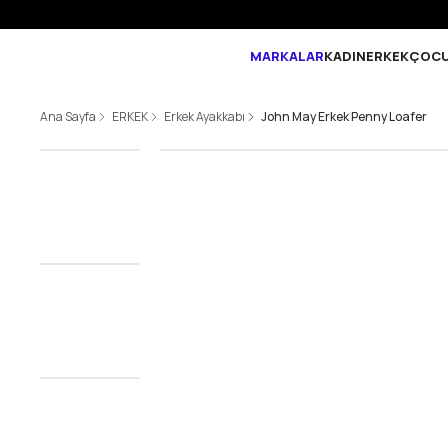
MARKALAR
KADIN
ERKEK
ÇOC
Ana Sayfa
ERKEK
Erkek Ayakkabı
John May Erkek Penny Loafer