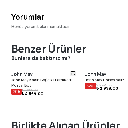
Yorumlar
Henüz yorum bulunmamaktadır
Benzer Ürünler
Bunlara da baktınız mı?
John May
John May
John May Kadın Bağcıklı Fermuarlı
John May Unisex Valiz
Postal Bot
₺ 3.749,00
%
20
₺ 2.999,00
₺ 5.689,00
%
19
₺ 4.599,00
Birlikte Alınan Ürünler