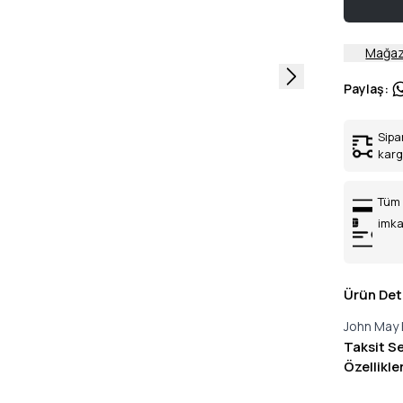
Mağaz
Paylaş
:
Sipa
kar
Tüm 
imka
Ürün Det
John May 
Taksit S
Özellikle