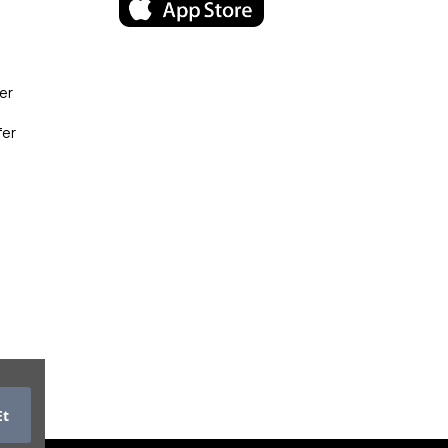
er
fer
Et