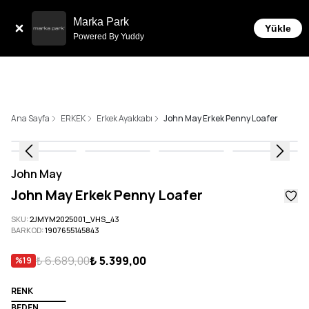
Tüm Siparişlerde 6 Taksit İmkanı!
Marka Park
Yükle
Powered By Yuddy
Ana Sayfa
ERKEK
Erkek Ayakkabı
John May Erkek Penny Loafer
John May
John May Erkek Penny Loafer
SKU
:
2JMYM2025001_VHS_43
BARKOD
:
1907655145843
₺ 6.689,00
₺ 5.399,00
%
19
RENK
BEDEN