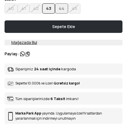
40
41
42
43
44
45
Sepete Ekle
Mağazada Bul
Paylaş
:
Siparişiniz
24 saat içinde
kargoda
Sepette 10.000
₺
ve üzeri
ücretsiz kargo!
Tüm siparişlerinizde
6
Taksit
imkanı!
Marka Park App
yayında. Uygulamaya özel fırsatlardan
yararlanmak için indirmeyi unutmayın