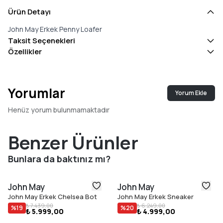
Ürün Detayı
John May Erkek Penny Loafer
Taksit Seçenekleri
Özellikler
Yorumlar
Yorum Ekle
Henüz yorum bulunmamaktadır
Benzer Ürünler
Bunlara da baktınız mı?
John May
John May
John May Erkek Chelsea Bot
John May Erkek Sneaker
₺ 7.439,00
₺ 6.249,00
%
19
%
20
₺ 5.999,00
₺ 4.999,00