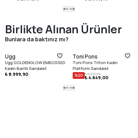
Birlikte Alınan Ürünler
Bunlara da baktınız mı?
Ugg
Toni Pons
Ugg GOLDENGLOW EMBOSSED
Toni Pons Triton Kadın
Kadın Bantlı Sandalet
Platform Sandalet
₺ 8.999,90
₺ 5.815,00
%
20
₺ 4.649,00