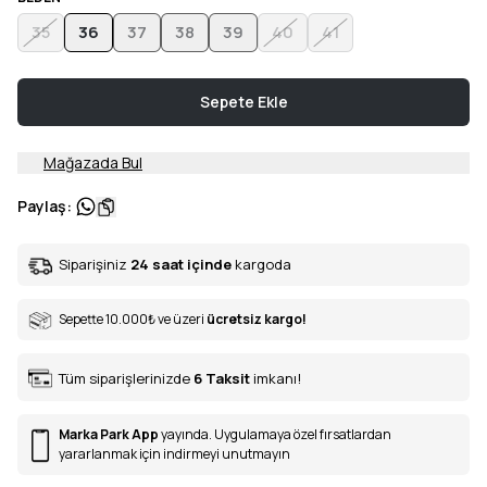
35
36
37
38
39
40
41
Sepete Ekle
Mağazada Bul
Paylaş
:
Siparişiniz
24 saat içinde
kargoda
Sepette 10.000
₺
ve üzeri
ücretsiz kargo!
Tüm siparişlerinizde
6
Taksit
imkanı!
Marka Park App
yayında. Uygulamaya özel fırsatlardan
yararlanmak için indirmeyi unutmayın