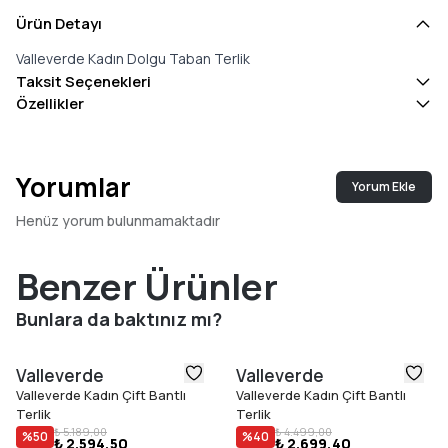
Ürün Detayı
Valleverde Kadın Dolgu Taban Terlik
Taksit Seçenekleri
Özellikler
Yorumlar
Yorum Ekle
Henüz yorum bulunmamaktadır
Benzer Ürünler
Bunlara da baktınız mı?
Valleverde
Valleverde
Valleverde Kadın Çift Bantlı
Valleverde Kadın Çift Bantlı
Terlik
Terlik
₺ 5.189,00
₺ 4.499,00
%
50
%
40
₺ 2.594,50
₺ 2.699,40