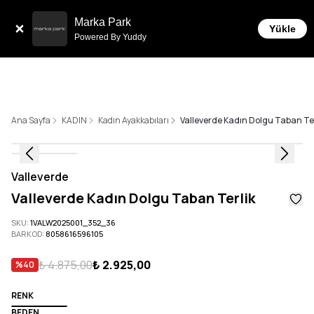
Tüm Siparişlerde 6 Taksit İmkanı!
Marka Park
Yükle
Powered By Yuddy
Ana Sayfa
KADIN
Kadın Ayakkabıları
Valleverde Kadın Dolgu Taban Ter
Valleverde
Valleverde Kadın Dolgu Taban Terlik
SKU
:
1VALW2025001_352_36
BARKOD
:
8058616596105
₺ 4.875,00
₺ 2.925,00
%
40
RENK
BEDEN