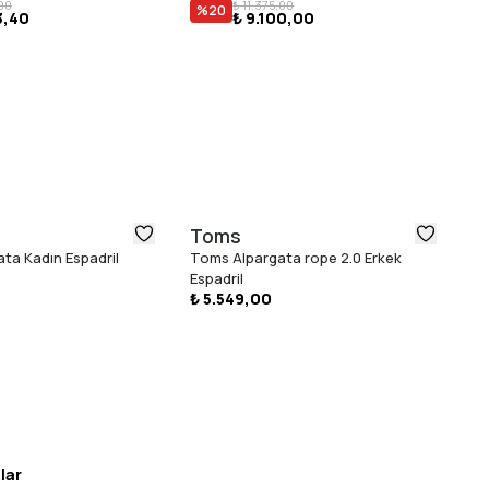
00
₺ 11.375,00
%
20
3,40
₺ 9.100,00
Toms
N
ta Kadın Espadril
Toms Alpargata rope 2.0 Erkek
Ne
Espadril
Sn
₺ 5.549,00
lar