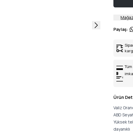
Mağaz
Paylaş
:
Sipa
kar
Tüm 
imka
Ürün Det
Valiz Gra
ABD Seyaha
Yüksek tek
dayanıklı