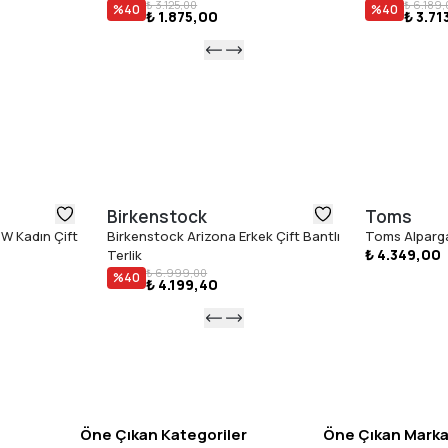
₺ 3.125,00
₺ 6.189,
%
40
%
40
₺ 1.875,00
₺ 3.71
Birkenstock
Toms
W Kadın Çift
Birkenstock Arizona Erkek Çift Bantlı
Toms Alparga
₺ 4.349,00
Terlik
₺ 6.999,00
%
40
₺ 4.199,40
Öne Çıkan Kategoriler
Öne Çıkan Marka