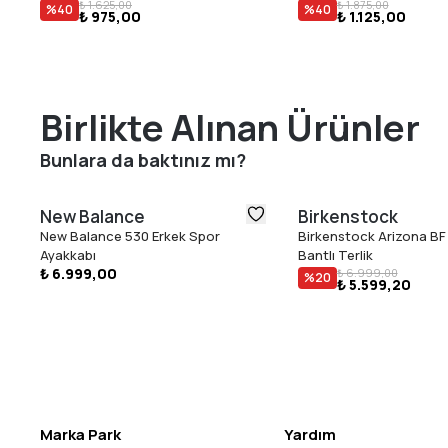
₺ 1.625,00
₺ 1.875,00
%
40
%
40
₺ 975,00
₺ 1.125,00
Birlikte Alınan Ürünler
Bunlara da baktınız mı?
New Balance
Birkenstock
New Balance 530 Erkek Spor
Birkenstock Arizona BF 
Ayakkabı
Bantlı Terlik
₺ 6.999,00
₺ 6.999,00
%
20
₺ 5.599,20
Marka Park
Yardım