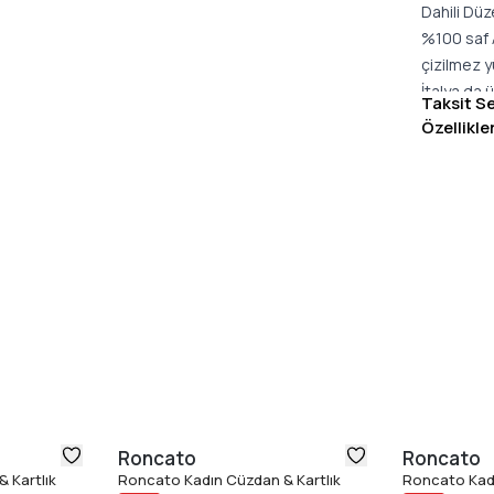
Dahili Dü
%100 saf 
çizilmez 
İtalya da ü
Taksit S
MALZEME: 
Özellikle
BOYUTLAR
Yeni Unica
performans
süper hafi
araştırmal
dört döner
Unica vali
esneklik, 
standartla
modern ve 
Roncato
Roncato
 Kartlık
Roncato Kadın Cüzdan & Kartlık
Roncato Kadı