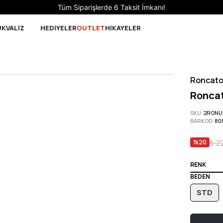
Tüm Siparişlerde 6 Taksit İmkanı!
UK
VALİZ
HEDİYELER
OUTLET
HİKAYELER
Roncat
Roncat
SKU
:
2RONU
BARKOD
:
80
₺ 2
%
20
RENK
BEDEN
STD