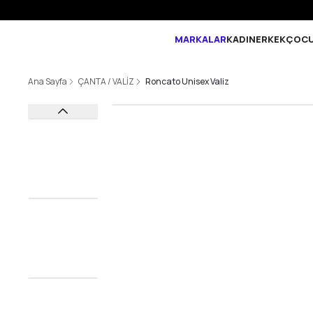
MARKALAR
KADIN
ERKEK
ÇOC
Ana Sayfa
ÇANTA / VALİZ
Roncato Unisex Valiz