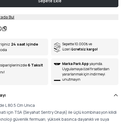
Sepete Ekle
ada Bul
rişiniz
24 saat içinde
Sepette 10.000
₺
ve
üzeri
ücretsiz kargo!
goda
Marka Park App
yayında.
siparişlerinizde
6
Taksit
Uygulamaya özel fırsatlardan
nı!
yararlanmak için indirmeyi
unutmayın
ayı
nde L 80.5 Cm Unıca
ti için TSA (Seyahat Sentry Onaylı) ile üçlü kombinasyon kilidi
noloji güvenlik fermuarı, yüksek basınca dayanıklı ve suya