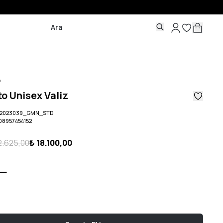
o
o Unisex Valiz
2023039_GMN_STD
08957454152
2.625,00
₺ 18.100,00