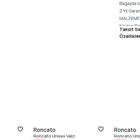
Bagajda se
2 Yıl Garan
MALZEME
Naylon/Po
Taksit S
BOYUTLA
Özellikle
65 X 43 X 
Roncato
Roncato
Roncato Unisex Valiz
Roncato Unis