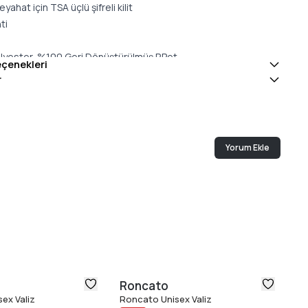
yahat için TSA üçlü şifreli kilit
ti
lyester-%100 Geri Dönüştürülmüş RPet
eçenekleri
R
r
26/
Yorum Ekle
Roncato
R
ex Valiz
Roncato Unisex Valiz
Ro