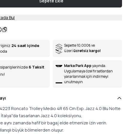
Sepete Ekle
ada Bul
rişiniz
24 saat içinde
Sepette 10.000
₺
ve
üzeri
ücretsiz kargo!
goda
Marka Park App
yayında.
siparişlerinizde
6
Taksit
Uygulamaya özel fırsatlardan
nı!
yararlanmak için indirmeyi
unutmayın
ayı
64223 Roncato Trolley Medıo 4R 65 Cm Exp. Jazz 4.0 Blu Notte
talya''da tasarlanan Jazz 4.0 koleksiyonu,
ve aynı zamanda hafif bir bagaj elde etmenize izin verin.
ullanışlı büyük bölmelerden oluşur.