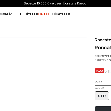
Sepette 10.000 ₺ ve üzeri Ücretsiz Kargo!
UK
VALİZ
HEDİYELER
OUTLET
HİKAYELER
Roncat
Roncat
SKU
:
2RONU
BARKOD
:
80
₺ 1
%
20
RENK
BEDEN
STD