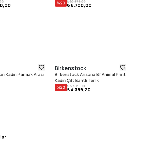
,00
₺ 10.875,00
%
20
00,00
₺ 8.700,00
Birkenstock
D
ion Kadın Parmak Arası
Birkenstock Arizona Bf Animal Print
Do
Kadın Çift Bantlı Terlik
Ta
₺ 5.499,00
%
20
₺ 4.399,20
lar