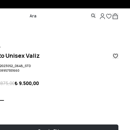
o
o Unisex Valiz
2023052_D64B_STD
08957551660
1.875,00
₺ 9.500,00