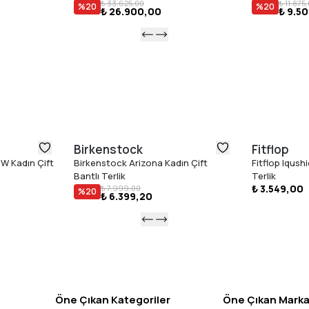
₺ 33.625,00
₺ 11.875
%
20
%
20
₺ 26.900,00
₺ 9.5
Birkenstock
Fitflop
W Kadın Çift
Birkenstock Arizona Kadın Çift
Fitflop Iqush
Bantlı Terlik
Terlik
₺ 3.549,00
₺ 7.999,00
%
20
₺ 6.399,20
Öne Çıkan Kategoriler
Öne Çıkan Marka