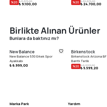
₺ 11.375,00
₺ 30.875,00
%
20
%
20
₺ 9.100,00
₺ 24.700,00
Birlikte Alınan Ürünler
Bunlara da baktınız mı?
New Balance
Birkenstock
New Balance 530 Erkek Spor
Birkenstock Arizona BF 
Ayakkabı
Bantlı Terlik
₺ 6.999,00
₺ 6.999,00
%
20
₺ 5.599,20
Marka Park
Yardım