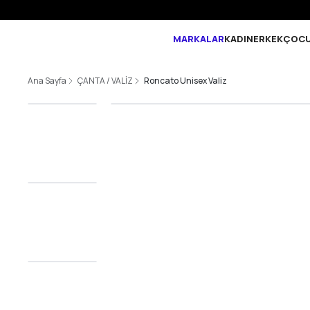
MARKALAR
KADIN
ERKEK
ÇOC
Ana Sayfa
ÇANTA / VALİZ
Roncato Unisex Valiz