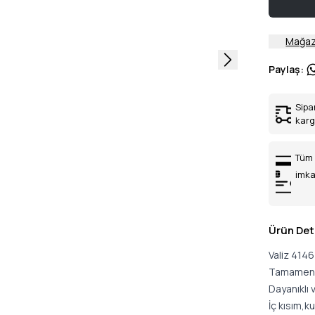
Mağaz
Paylaş
:
Sipa
kar
Tüm 
imka
Ürün Det
Valiz 414
Tamamen İ
Dayanıklı 
İç kısım,k