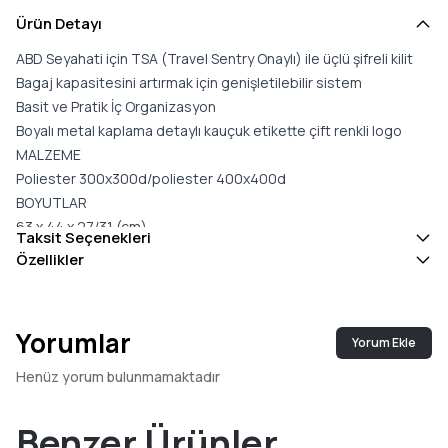
Ürün Detayı
ABD Seyahati için TSA (Travel Sentry Onaylı) ile üçlü şifreli kilit
Bagaj kapasitesini artırmak için genişletilebilir sistem
Basit ve Pratik İç Organizasyon
Boyalı metal kaplama detaylı kauçuk etikette çift renkli logo
MALZEME
Poliester 300x300d/poliester 400x400d
BOYUTLAR
63 x 44 x 27/31 (cm)
Taksit Seçenekleri
3 yıl garantili
Özellikler
Yorumlar
Yorum Ekle
Henüz yorum bulunmamaktadır
Benzer Ürünler