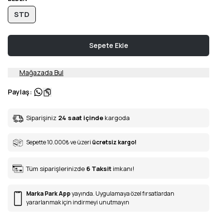
STD
Sepete Ekle
Mağazada Bul
Paylaş
:
Siparişiniz
24 saat içinde
kargoda
Sepette 10.000
₺
ve üzeri
ücretsiz kargo!
Tüm siparişlerinizde
6
Taksit
imkanı!
Marka Park App
yayında. Uygulamaya özel fırsatlardan
yararlanmak için indirmeyi unutmayın