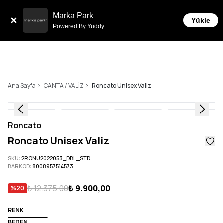
Sepette 10.000 ₺ ve üzeri Üc
 Taksit İmkanı!
Marka Park
Yükle
Powered By Yuddy
Ana Sayfa
ÇANTA / VALİZ
Roncato Unisex Valiz
Roncato
Roncato Unisex Valiz
SKU
:
2RONU2022053_DBL_STD
BARKOD
:
8008957514573
₺ 12.375,00
₺ 9.900,00
%
20
RENK
BEDEN