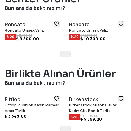
Bunlara da baktınız mı?
Roncato
Roncato
Roncato Unisex Valiz
Roncato Unisex Valiz
₺ 11.875,00
₺ 12.875,00
%
20
%
20
₺ 9.500,00
₺ 10.300,00
Birlikte Alınan Ürünler
Bunlara da baktınız mı?
Fitflop
Birkenstock
Fitflop Iqushion Kadın Parmak
Birkenstock Arizona BF W
Arası Terlik
Kadın Çift Bantlı Terlik
₺ 3.549,00
₺ 6.999,00
%
20
₺ 5.599,20