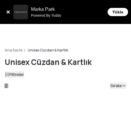
Tüm Siparişlerde 6 Taksit İmkanı!
Marka Park
Yükle
Powered By Yuddy
Ana Sayfa
Unisex Cüzdan & Kartlık
Unisex Cüzdan & Kartlık
Filtreler
Sırala