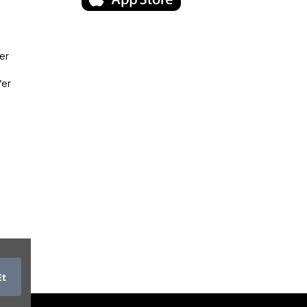
er
fer
Et