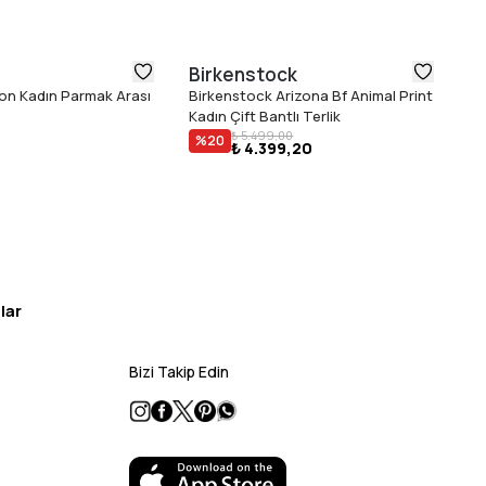
Birkenstock
D
ion Kadın Parmak Arası
Birkenstock Arizona Bf Animal Print
Do
Kadın Çift Bantlı Terlik
Ta
₺ 5.499,00
%
20
₺ 4.399,20
lar
Bizi Takip Edin