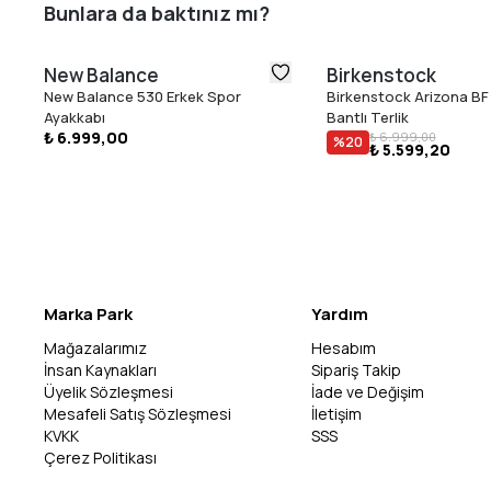
Bunlara da baktınız mı?
New Balance
Birkenstock
New Balance 530 Erkek Spor
Birkenstock Arizona BF 
Ayakkabı
Bantlı Terlik
₺ 6.999,00
₺ 6.999,00
%
20
₺ 5.599,20
Marka Park
Yardım
Mağazalarımız
Hesabım
İnsan Kaynakları
Sipariş Takip
Üyelik Sözleşmesi
İade ve Değişim
Mesafeli Satış Sözleşmesi
İletişim
KVKK
SSS
Çerez Politikası