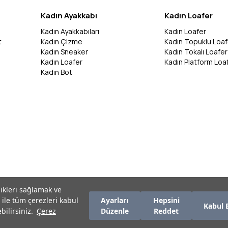
Kadın Ayakkabı
Kadın Loafer
Kadın Ayakkabıları
Kadın Loafer
t
Kadın Çizme
Kadın Topuklu Loaf
Kadın Sneaker
Kadın Tokalı Loafer
Kadın Loafer
Kadın Platform Loa
Kadın Bot
likleri sağlamak ve
 ile tüm çerezleri kabul
Ayarları
Hepsini
Kabul 
bilirsiniz.
Çerez
Düzenle
Reddet
zırlanmıştır