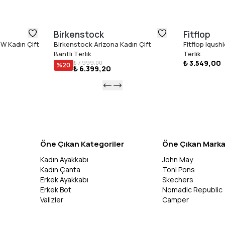
Birkenstock
Fitflop
W Kadın Çift
Birkenstock Arizona Kadın Çift
Fitflop Iqush
Bantlı Terlik
Terlik
₺ 3.549,00
₺ 7.999,00
%
20
₺ 6.399,20
Öne Çıkan Kategoriler
Öne Çıkan Marka
Kadın Ayakkabı
John May
Kadın Çanta
Toni Pons
Erkek Ayakkabı
Skechers
Erkek Bot
Nomadic Republic
Valizler
Camper