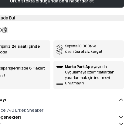
Ürün stokta olduğunda beni haberdar et
ada Bul
rişiniz
24 saat içinde
Sepette 10.000
₺
ve
üzeri
ücretsiz kargo!
goda
Marka Park App
yayında.
siparişlerinizde
6
Taksit
Uygulamaya özel fırsatlardan
nı!
yararlanmak için indirmeyi
unutmayın
ayı
ce 740 Erkek Sneaker
eçenekleri
r