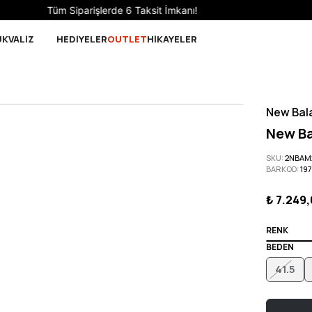
Sepette 10.000 ₺ ve üzeri Ücretsiz Kargo!
UK
VALİZ
HEDİYELER
OUTLET
HİKAYELER
New Bal
New Ba
SKU
:
2NBAM2
BARKOD
:
19
₺ 7.249
RENK
BEDEN
41.5