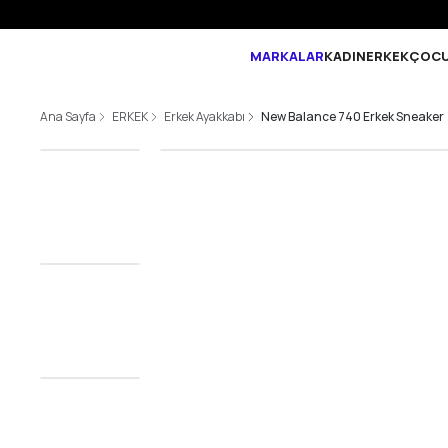
MARKALAR
KADIN
ERKEK
ÇOC
Ana Sayfa
ERKEK
Erkek Ayakkabı
New Balance 740 Erkek Sneaker