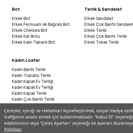
Bot
Terlik & Sandalet
Erkek Bot
Erkek Sandalet
Erkek Fermuarlı Ve Bağcıklı Bot
Erkek Çok Bantlı Sandale
Erkek Chelsea Bot
Erkek Terlik
Erkek Kar Botu
Erkek Çok Bantlı Terlik
Erkek Kalın Tabanlı Bot
Erkek Tokalı Terlik
Kadın Loafer
Kadın Bantlı Terlik
Kadın Topuklu Terlik
Kadın Kapalı Ev Terliği
Kadın Kapalı Ev Terliği
Kadın Kapalı Terlik
Kadın Çok Bantlı Terlik
Kadın Bantlı Terlik
Çerezler, içeriği ve reklamları kişiselleştirmek, sosyal medya özel
Kadın Çok Bantlı Terlik
trafiğimizi analiz etmek için kullanılmaktadır. “Kabul Et” seçeneği
Kadın Parmak Arası Terlik
edebilirsiniz veya “Çerez Ayarları” seçeneği ile ayarları düzenleye
Politikası
©2026 Marka Park - Tüm Hakları Saklıdır | ikas E-Ticaret Altyapısı ile Ha