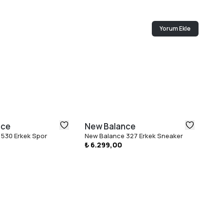
Yorum Ekle
nce
New Balance
N
530 Erkek Spor
New Balance 327 Erkek Sneaker
Ne
₺ 6.299,00