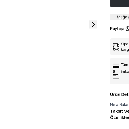
Mağaz
Paylaş
:
Sipa
kar
Tüm 
imka
Ürün Det
New Balan
Taksit S
Özellikle