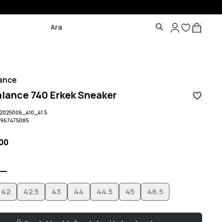
ance
lance 740 Erkek Sneaker
025006_410_41.5
7967475085
,00
42
42.5
43
44
44.5
45
46.5