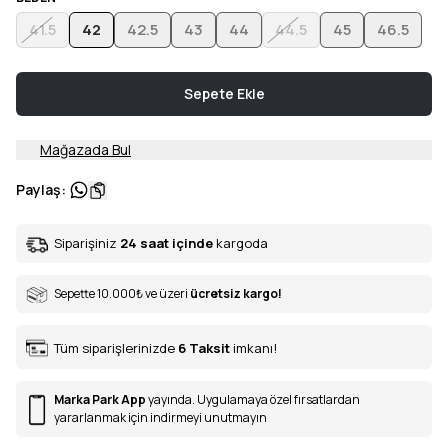
41.5
42
42.5
43
44
44.5
45
46.5
Sepete Ekle
Mağazada Bul
Paylaş
:
Siparişiniz
24 saat içinde
kargoda
Sepette 10.000
₺
ve üzeri
ücretsiz kargo!
Tüm siparişlerinizde
6
Taksit
imkanı!
Marka Park App
yayında. Uygulamaya özel fırsatlardan
yararlanmak için indirmeyi unutmayın