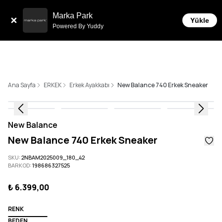
Sepette 10.000 ₺ ve üzeri Ücretsiz Kargo!
Marka Park
Yükle
Powered By Yuddy
Ana Sayfa
ERKEK
Erkek Ayakkabı
New Balance 740 Erkek Sneaker
New Balance
New Balance 740 Erkek Sneaker
SKU
:
2NBAM2025009_180_42
BARKOD
:
198686327525
₺ 6.399,00
RENK
BEDEN