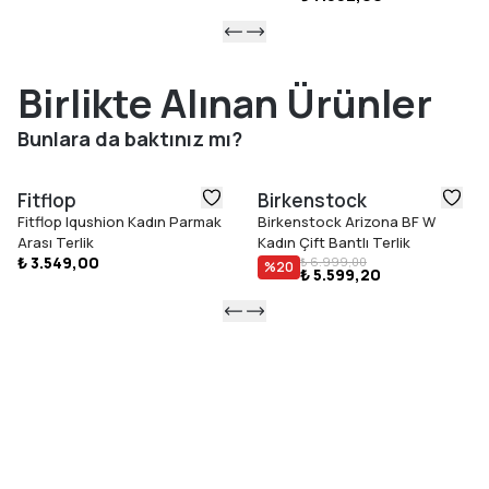
Birlikte Alınan Ürünler
Bunlara da baktınız mı?
Fitflop
Birkenstock
Fitflop Iqushion Kadın Parmak
Birkenstock Arizona BF W
Arası Terlik
Kadın Çift Bantlı Terlik
₺ 3.549,00
₺ 6.999,00
%
20
₺ 5.599,20