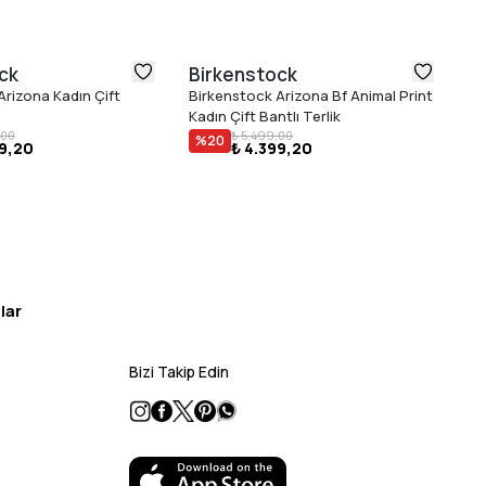
ck
Birkenstock
D
Arizona Kadın Çift
Birkenstock Arizona Bf Animal Print
Do
Kadın Çift Bantlı Terlik
Ta
,00
₺ 5.499,00
%
20
99,20
₺ 4.399,20
lar
Bizi Takip Edin