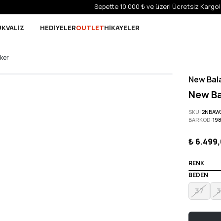
Sepette 10.000 ₺ ve üzeri Ücretsiz Kargo!
UK
VALİZ
HEDİYELER
OUTLET
HİKAYELER
ker
New Bal
New Ba
SKU
:
2NBAW
BARKOD
:
19
₺ 6.499
RENK
BEDEN
37
3