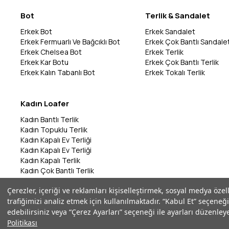
Bot
Terlik & Sandalet
Erkek Bot
Erkek Sandalet
Erkek Fermuarlı Ve Bağcıklı Bot
Erkek Çok Bantlı Sandale
Erkek Chelsea Bot
Erkek Terlik
Erkek Kar Botu
Erkek Çok Bantlı Terlik
Erkek Kalın Tabanlı Bot
Erkek Tokalı Terlik
Kadın Loafer
Kadın Bantlı Terlik
Kadın Topuklu Terlik
Kadın Kapalı Ev Terliği
Kadın Kapalı Ev Terliği
Kadın Kapalı Terlik
Kadın Çok Bantlı Terlik
Kadın Bantlı Terlik
Çerezler, içeriği ve reklamları kişiselleştirmek, sosyal medya özel
Kadın Çok Bantlı Terlik
trafiğimizi analiz etmek için kullanılmaktadır. “Kabul Et” seçeneği
Kadın Parmak Arası Terlik
edebilirsiniz veya “Çerez Ayarları” seçeneği ile ayarları düzenleye
Politikası
©2026 Marka Park - Tüm Hakları Saklıdır | ikas E-Ticaret Altyapısı ile Ha