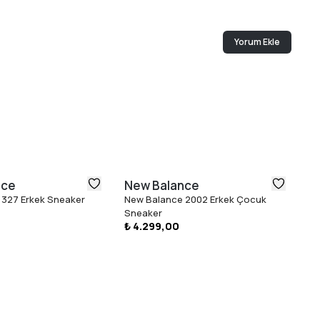
Yorum Ekle
nce
New Balance
N
 327 Erkek Sneaker
New Balance 2002 Erkek Çocuk
Ne
Sneaker
Sn
₺ 4.299,00
₺ 