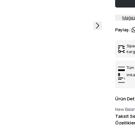
Mağaz
Paylaş
:
Sipa
kar
Tüm 
imka
Ürün Det
New Balan
Taksit S
Özellikle