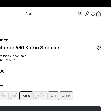
ance
lance 530 Kadın Sneaker
2025009_RCX_38.5
8686704487
,00
7.5
38
38.5
39.5
40
40.5