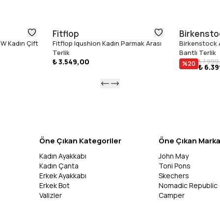
Fitflop
Birkensto
W Kadın Çift
Fitflop Iqushion Kadın Parmak Arası
Birkenstock 
Terlik
Bantlı Terlik
₺ 3.549,00
₺ 7.999
%
20
₺ 6.3
Öne Çıkan Kategoriler
Öne Çıkan Marka
Kadın Ayakkabı
John May
Kadın Çanta
Toni Pons
Erkek Ayakkabı
Skechers
Erkek Bot
Nomadic Republic
Valizler
Camper