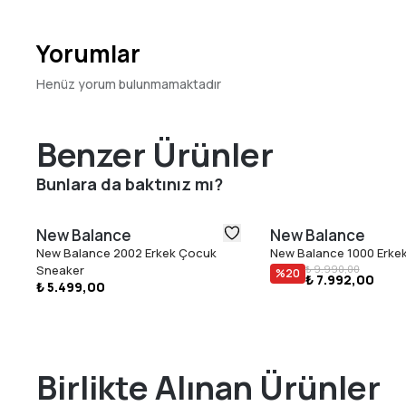
Yorumlar
Henüz yorum bulunmamaktadır
Benzer Ürünler
Bunlara da baktınız mı?
New Balance
New Balance
New Balance 2002 Erkek Çocuk
New Balance 1000 Erke
Sneaker
₺ 9.990,00
%
20
₺ 7.992,00
₺ 5.499,00
Birlikte Alınan Ürünler