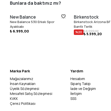
Bunlara da baktınız mı?
New Balance
Birkenstock
New Balance 530 Erkek Spor
Birkenstock Arizona BF 
Ayakkabı
Bantlı Terlik
₺ 6.999,00
₺ 6.999,00
%
20
₺ 5.599,20
Marka Park
Yardım
Mağazalarımız
Hesabım
İnsan Kaynakları
Sipariş Takip
Üyelik Sözleşmesi
İade ve Değişim
Mesafeli Satış Sözleşmesi
İletişim
KVKK
SSS
Çerez Politikası