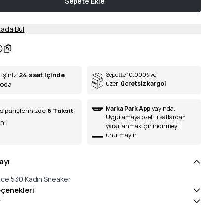
Sepete Ekle
ada Bul
rişiniz
24 saat içinde
Sepette 10.000
₺
ve
üzeri
ücretsiz kargo!
goda
Marka Park App
yayında.
siparişlerinizde
6
Taksit
Uygulamaya özel fırsatlardan
nı!
yararlanmak için indirmeyi
unutmayın
ayı
ce 530 Kadın Sneaker
eçenekleri
r