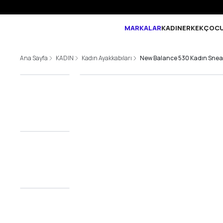
MARKALAR
KADIN
ERKEK
ÇOC
Ana Sayfa
KADIN
Kadın Ayakkabıları
New Balance 530 Kadın Snea