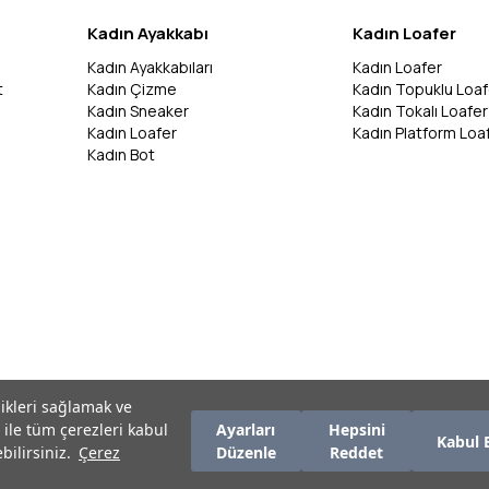
Kadın Ayakkabı
Kadın Loafer
Kadın Ayakkabıları
Kadın Loafer
t
Kadın Çizme
Kadın Topuklu Loaf
Kadın Sneaker
Kadın Tokalı Loafer
Kadın Loafer
Kadın Platform Loa
Kadın Bot
likleri sağlamak ve
 ile tüm çerezleri kabul
Ayarları
Hepsini
Kabul 
bilirsiniz.
Çerez
Düzenle
Reddet
zırlanmıştır