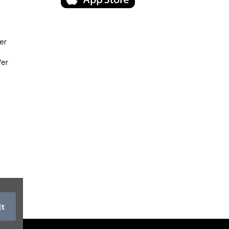
er
fer
Et