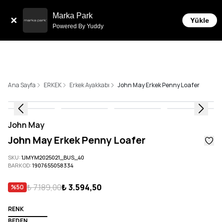
Tüm Siparişlerde 6 Taksit İmkanı!
Marka Park
Yükle
Powered By Yuddy
Ana Sayfa
ERKEK
Erkek Ayakkabı
John May Erkek Penny Loafer
John May
John May Erkek Penny Loafer
SKU
:
1JMYM2025021_BUS_40
BARKOD
:
1907655058334
₺ 7.189,00
₺ 3.594,50
%
50
RENK
BEDEN