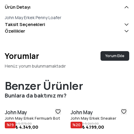
Ürün Detayı
John May Erkek Penny Loafer
Taksit Seçenekleri
Özellikler
Yorumlar
Yorum Ekle
Henüz yorum bulunmamaktadır
Benzer Ürünler
Bunlara da baktınız mı?
John May
John May
John May Erkek Fermuarlı Bot
John May Erkek Sneaker
₺ 5.375,00
₺ 5.249,00
%
19
%
20
₺ 4.349,00
₺ 4.199,00