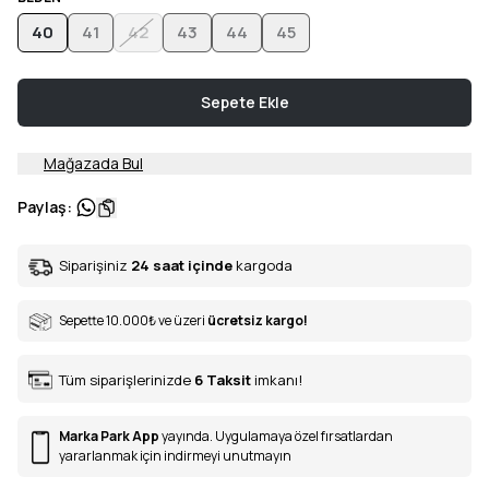
40
41
42
43
44
45
Sepete Ekle
Mağazada Bul
Paylaş
:
Siparişiniz
24 saat içinde
kargoda
Sepette 10.000
₺
ve üzeri
ücretsiz kargo!
Tüm siparişlerinizde
6
Taksit
imkanı!
Marka Park App
yayında. Uygulamaya özel fırsatlardan
yararlanmak için indirmeyi unutmayın