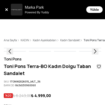
Sepette 10.000 ₺ ve üzeri Ücretsiz Kargo!
Marka Park
Yükle
Powered By Yuddy
Ana Sayfa
KADIN
Kadın Ayakkabıları
Kadın Sandalet
Toni Pons Terr
Toni Pons
Toni Pons Terra-BO Kadın Dolgu Taban
Sandalet
SKU
:
1TONW2026015_MLT_36
BARKOD
:
8434530960060
₺ 6.249,00
₺ 4.999,00
%
20