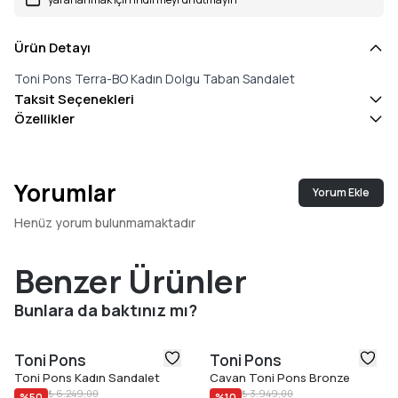
Ürün Detayı
Toni Pons Terra-BO Kadın Dolgu Taban Sandalet
Taksit Seçenekleri
Özellikler
Yorumlar
Yorum Ekle
Henüz yorum bulunmamaktadır
Benzer Ürünler
Bunlara da baktınız mı?
Toni Pons
Toni Pons
Toni Pons Kadın Sandalet
Cavan Toni Pons Bronze
₺ 6.249,00
₺ 3.949,00
%
50
%
10