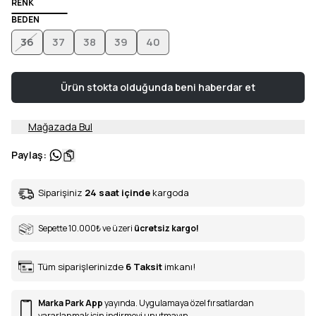
RENK
BEDEN
36
37
38
39
40
Ürün stokta olduğunda beni haberdar et
Mağazada Bul
Paylaş
:
Siparişiniz
24 saat içinde
kargoda
Sepette 10.000
₺
ve üzeri
ücretsiz kargo!
Tüm siparişlerinizde
6
Taksit
imkanı!
Marka Park App
yayında. Uygulamaya özel fırsatlardan
yararlanmak için indirmeyi unutmayın