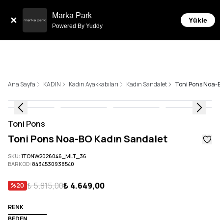
Sepette 10.000 ₺ ve üzeri Ücretsiz Kargo!
Marka Park
Yükle
Powered By Yuddy
Ana Sayfa
KADIN
Kadın Ayakkabıları
Kadın Sandalet
Toni Pons Noa-
Toni Pons
Toni Pons Noa-BO Kadın Sandalet
SKU
:
1TONW2026046_MLT_36
BARKOD
:
8434530938540
₺ 5.815,00
₺ 4.649,00
%
20
RENK
BEDEN