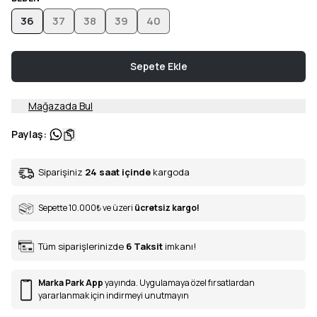
36
37
38
39
40
Sepete Ekle
Mağazada Bul
Paylaş
:
Siparişiniz
24 saat içinde
kargoda
Sepette 10.000
₺
ve üzeri
ücretsiz kargo!
Tüm siparişlerinizde
6
Taksit
imkanı!
Marka Park App
yayında. Uygulamaya özel fırsatlardan
yararlanmak için indirmeyi unutmayın