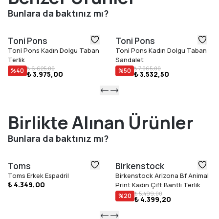
Öne Çıkan Özellikler
Bunlara da baktınız mı?
Çizgili kumaş saya
İki elastik bant
Toni Pons
Toni Pons
Jüt taban (3 cm)
Toni Pons Kadın Dolgu Taban
Toni Pons Kadın Dolgu Taban
Kaymaz kauçuk dış taban
Terlik
Sandalet
Dolgulu iç taban
₺ 6.625,00
₺ 7.065,00
%
40
%
50
₺ 3.975,00
₺ 3.532,50
İspanya'da el dikişi
Gerçek bedene uyar
Birlikte Alınan Ürünler
Bunlara da baktınız mı?
Toms
Birkenstock
Toms Erkek Espadril
Birkenstock Arizona Bf Animal
₺ 4.349,00
Print Kadın Çift Bantlı Terlik
₺ 5.499,00
%
20
₺ 4.399,20