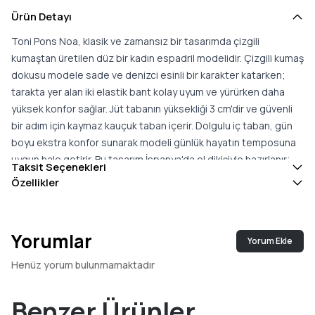
Ürün Detayı
Toni Pons Noa, klasik ve zamansız bir tasarımda çizgili
kumaştan üretilen düz bir kadın espadril modelidir. Çizgili kumaş
dokusu modele sade ve denizci esinli bir karakter katarken;
tarakta yer alan iki elastik bant kolay uyum ve yürürken daha
yüksek konfor sağlar. Jüt tabanın yüksekliği 3 cm'dir ve güvenli
bir adım için kaymaz kauçuk taban içerir. Dolgulu iç taban, gün
boyu ekstra konfor sunarak modeli günlük hayatın temposuna
uygun hale getirir. Bu tasarım İspanya'da el dikişiyle hazırlanır;
Taksit Seçenekleri
bu zanaatkâr üretim modele dayanıklı ve özenli bir karakter
Özellikler
katar. Bu model çok yönlülüğüyle öne çıkar; yaz günlerinde size
eşlik etmek için pratik ve hafif bir seçenek sunar. Yazlık
elbiselerden keten pantolonlara, günlük kombinlerden tatil
Yorumlar
Yorum Ekle
görünümlerine kadar geniş bir yelpazede yer bulur. Bu model
gerçek bedene uyar; iki beden arasında kaldığınızda büyük
Henüz yorum bulunmamaktadır
olanı tercih etmeniz önerilir. Konfor, hafiflik ve sade bir tasarımı
bir arada arayanlar için Noa; çok yönlü ve giyilebilir bir yaz
Benzer Ürünler
seçeneğidir ve gardıropta pratik bir tamamlayıcı olur.