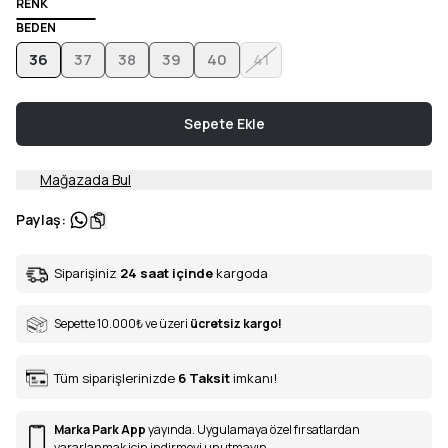
RENK
BEDEN
36
37
38
39
40
41
Sepete Ekle
Mağazada Bul
Paylaş
:
Siparişiniz
24 saat içinde
kargoda
Sepette 10.000
₺
ve üzeri
ücretsiz kargo!
Tüm siparişlerinizde
6
Taksit
imkanı!
Marka Park App
yayında. Uygulamaya özel fırsatlardan
yararlanmak için indirmeyi unutmayın