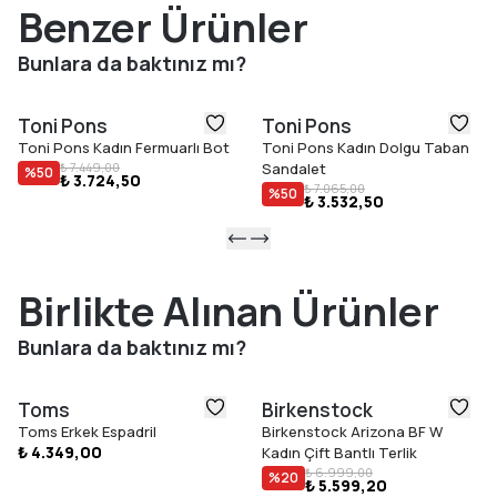
ve gün boyu konforu bir arada arayanlar için çok yönlü ve
Benzer Ürünler
giyilebilir bir yaz seçeneği oluşturur.
Öne Çıkan Özellikler
Bunlara da baktınız mı?
İnce deri kayışlar
Ayarlanabilir bilek bandı
Toni Pons
Toni Pons
Jüt taban + EVA kauçuk baz (Light & Flex)
Toni Pons Kadın Fermuarlı Bot
Toni Pons Kadın Dolgu Taban
Dolgu topuk (toplam 6 cm)
₺ 7.449,00
Sandalet
%
50
₺ 3.724,50
Dolgulu iç taban
₺ 7.065,00
%
50
₺ 3.532,50
Hafif ve esnek yapı
Gerçek bedene uyar
Birlikte Alınan Ürünler
Bunlara da baktınız mı?
Toms
Birkenstock
Toms Erkek Espadril
Birkenstock Arizona BF W
₺ 4.349,00
Kadın Çift Bantlı Terlik
₺ 6.999,00
%
20
₺ 5.599,20