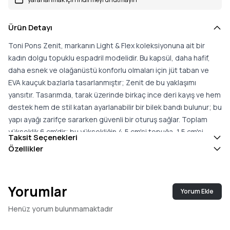
Ürün Detayı
Toni Pons Zenit, markanın Light & Flex koleksiyonuna ait bir
kadın dolgu topuklu espadril modelidir. Bu kapsül, daha hafif,
daha esnek ve olağanüstü konforlu olmaları için jüt taban ve
EVA kauçuk bazlarla tasarlanmıştır; Zenit de bu yaklaşımı
yansıtır. Tasarımda, tarak üzerinde birkaç ince deri kayış ve hem
destek hem de stil katan ayarlanabilir bir bilek bandı bulunur; bu
yapı ayağı zarifçe sararken güvenli bir oturuş sağlar. Toplam
yükseklik 6 cm'dir; bu yüksekliğin 4,5 cm'si topuğa, 1,5 cm'si
Taksit Seçenekleri
platforma aittir ve dengeli bir duruş sunar. Gelişmiş konfor için
Özellikler
dolgulu iç taban, gün boyu yumuşak bir destek verir. İnce deri
kayışları, ayağa zarif ve hafif bir uyum sunar. Sade ve çağdaş
çizgisiyle Zenit; yazlık elbiselerden günlük kombinlere kadar
Yorumlar
Yorum Ekle
geniş bir yelpazede yer bulur ve şehirde, tatilde aynı rahatlıkla
kullanılabilir. Bu model gerçek bedene uyar; iki beden arasında
Henüz yorum bulunmamaktadır
kaldığınızda büyük olanı tercih etmeniz önerilir. Hafiflik, esneklik