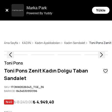
Sepette 10.000 ₺ ve üzeri Ücretsiz Kargo!
Marka Park
Yükle
Powered By Yuddy
Ana Sayfa
KADIN
Kadın Ayakkabıları
Kadın Sandalet
Toni Pons Zeni
Toni Pons
Toni Pons Zenit Kadın Dolgu Taban
Sandalet
SKU
:
1TONW2026043_TGE_36
BARKOD
:
8434530951396
₺ 8.249,00
₺ 4.949,40
%
40