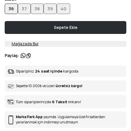
36
37
38
39
40
Sepete Ekle
Mağazada Bul
Paylaş
:
Siparişiniz
24 saat içinde
kargoda
Sepette 10.000
₺
ve üzeri
ücretsiz kargo!
Tüm siparişlerinizde
6
Taksit
imkanı!
Marka Park App
yayında. Uygulamaya özel fırsatlardan
yararlanmak için indirmeyi unutmayın