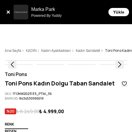
Sepette 10.000 ₺ ve üzeri Ücretsiz Kargo!
Marka Park
Yükle
Powered By Yuddy
Ana Sayfa
KADIN
Kadın Ayakkabıları
Kadın Sandalet
Toni Pons Kadı
Toni Pons
Toni Pons Kadın Dolgu Taban Sandalet
SKU
:
1TONW2023133_PTM_36
BARKOD
:
8434530595019
₺ 6.249,00
₺ 4.999,00
%
20
RENK
BEDEN