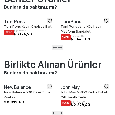
Öne Çıkan Özellikler
Bunlara da baktınız mı?
Deri ve elastik bant saya
Çapraz elastik bantlar
Toni Pons
Toni Pons
Jüt dolgu topuk (toplam 6 cm)
Toni Pons Kadın Chelsea Bot
Toni Pons Janel-Co Kadın
Kaymaz kauçuk dış taban
₺ 6.249,00
Platform Sandalet
%
50
₺ 3.124,50
Deri kaplı iç taban
₺ 7.065,00
%
20
₺ 5.649,00
İspanya'da el dikişi
Gerçek bedene uyar
Birlikte Alınan Ürünler
Bunlara da baktınız mı?
New Balance
John May
New Balance 530 Erkek Spor
John May M-859 Kadın Tokalı
Ayakkabı
Çift Bantlı Terlik
₺ 6.999,00
₺ 3.749,00
%
40
₺ 2.249,40