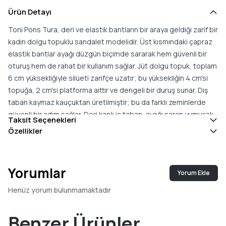
Ürün Detayı
Toni Pons Tura, deri ve elastik bantların bir araya geldiği zarif bir
kadın dolgu topuklu sandalet modelidir. Üst kısmındaki çapraz
elastik bantlar ayağı düzgün biçimde sararak hem güvenli bir
oturuş hem de rahat bir kullanım sağlar. Jüt dolgu topuk, toplam
6 cm yüksekliğiyle silüeti zarifçe uzatır; bu yüksekliğin 4 cm'si
topuğa, 2 cm'si platforma aittir ve dengeli bir duruş sunar. Dış
taban kaymaz kauçuktan üretilmiştir; bu da farklı zeminlerde
güvenli bir adım sağlar. Deri kaplı iç taban, ayağı saran yumuşak
Taksit Seçenekleri
bir destek sunarak gün boyu yüksek konfor verir. Deri ve taban,
Özellikler
pamuk iplikle el dikişiyle birleştirilmiştir; bu zanaatkâr üretim
modele dayanıklı ve özenli bir karakter katar. Sade ve sofistike
çizgisiyle Tura; yazlık elbiselerden günlük kombinlere kadar
Yorumlar
Yorum Ekle
geniş bir yelpazede yer bulur. Bu model gerçek bedene uyar; iki
beden arasında kaldığınızda büyük olanı tercih etmeniz önerilir.
Henüz yorum bulunmamaktadır
Konfor ve zarafeti bir arada arayanlar için çok yönlü bir yaz
seçeneği sunar. Çapraz elastik bantları, ayağa zarif ve güvenli
Benzer Ürünler
bir uyum sunar.