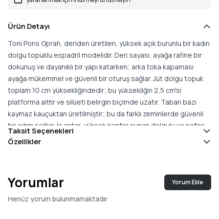
Ürün Detayı
Toni Pons Oprah, deriden üretilen, yüksek açık burunlu bir kadın
dolgu topuklu espadril modelidir. Deri sayası, ayağa rafine bir
dokunuş ve dayanıklı bir yapı katarken; arka toka kapaması
ayağa mükemmel ve güvenli bir oturuş sağlar. Jüt dolgu topuk
toplam 10 cm yüksekliğindedir; bu yüksekliğin 2,5 cm'si
platforma aittir ve silüeti belirgin biçimde uzatır. Taban bazı
kaymaz kauçuktan üretilmiştir; bu da farklı zeminlerde güvenli
bir adım sağlar. İç astar, yüksek konfor sunan dolgulu ve nefes
Taksit Seçenekleri
alabilir kumaşla kaplanmıştır. Eskimiş bir efekt oluşturmak için
Özellikler
'polvore' adı verilen bir teknik kullanılır; bu yüzeydeki ton
farklılıkları kasıtlı bir tasarım tercihidir. Sade ama çarpıcı
çizgisiyle Oprah; daha derli toplu görünümlerden akşam
Yorumlar
Yorum Ekle
buluşmalarına, özel günlerden şık kombinlere kadar geniş bir
yelpazede yer bulur. Bu model normal bedenine uyar; iki beden
Henüz yorum bulunmamaktadır
arasında kaldığınızda küçük olanı tercih etmeniz önerilir. Konfor,