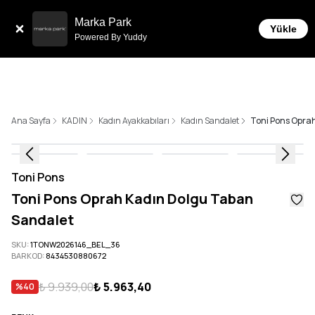
Sepette 10.000 ₺ ve üzeri Ücretsiz Kargo!
Marka Park
Yükle
Powered By Yuddy
Ana Sayfa
KADIN
Kadın Ayakkabıları
Kadın Sandalet
Toni Pons Opra
Toni Pons
Toni Pons Oprah Kadın Dolgu Taban
Sandalet
SKU
:
1TONW2026146_BEL_36
BARKOD
:
8434530880672
₺ 9.939,00
₺ 5.963,40
%
40