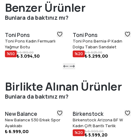
belirgin bir yükseklik ve sofistike bir görünümü bir arada
Benzer Ürünler
arayanlar için Oprah; çok yönlü ve giyilebilir bir seçenektir.
Öne Çıkan Özellikler
Bunlara da baktınız mı?
Deri saya
Yüksek açık burun
Toni Pons
Toni Pons
Arka toka kapama
Toni Pons Kadın Fermuarlı
Toni Pons Bernia-P Kadın
Jüt dolgu topuk (toplam 10 cm)
Yağmur Botu
Dolgu Taban Sandalet
Kaymaz kauçuk taban
₺ 6.189,00
₺ 6.625,00
%
50
%
20
₺ 3.094,50
₺ 5.299,00
Dolgulu nefes alabilir iç astar
Normal bedene uyar
Birlikte Alınan Ürünler
Bunlara da baktınız mı?
New Balance
Birkenstock
New Balance 530 Erkek Spor
Birkenstock Arizona BF W
Ayakkabı
Kadın Çift Bantlı Terlik
₺ 6.999,00
₺ 6.999,00
%
20
₺ 5.599,20