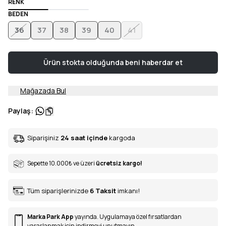
RENK
BEDEN
36
37
38
39
40
41
Ürün stokta olduğunda beni haberdar et
Mağazada Bul
Paylaş
:
Siparişiniz
24 saat içinde
kargoda
Sepette 10.000
₺
ve üzeri
ücretsiz kargo!
Tüm siparişlerinizde
6
Taksit
imkanı!
Marka Park App
yayında. Uygulamaya özel fırsatlardan
yararlanmak için indirmeyi unutmayın