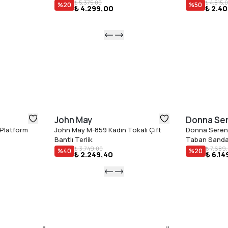
₺ 5.375,00
₺ 4.815,
%
20
%
50
₺ 4.299,00
₺ 2.40
John May
Donna Se
 Platform
John May M-859 Kadın Tokalı Çift
Donna Seren
Bantlı Terlik
Taban Sanda
₺ 3.749,00
₺ 7.689
%
40
%
20
₺ 2.249,40
₺ 6.14