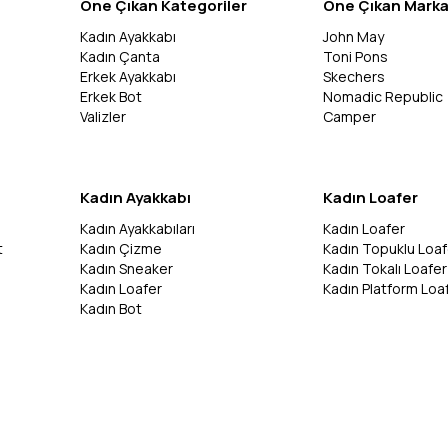
Öne Çıkan Kategoriler
Öne Çıkan Marka
Kadın Ayakkabı
John May
Kadın Çanta
Toni Pons
Erkek Ayakkabı
Skechers
Erkek Bot
Nomadic Republic
Valizler
Camper
Kadın Ayakkabı
Kadın Loafer
Kadın Ayakkabıları
Kadın Loafer
t
Kadın Çizme
Kadın Topuklu Loaf
Kadın Sneaker
Kadın Tokalı Loafer
Kadın Loafer
Kadın Platform Loa
Kadın Bot