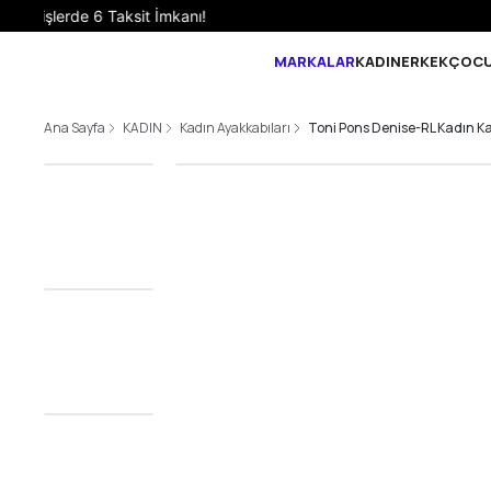
MARKALAR
KADIN
ERKEK
ÇOC
Ana Sayfa
KADIN
Kadın Ayakkabıları
Toni Pons Denise-RL Kadın Kap