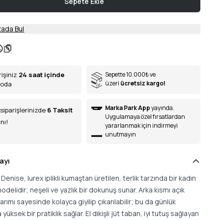
Sepete Ekle
ada Bul
rişiniz
24 saat içinde
Sepette 10.000
₺
ve
üzeri
ücretsiz kargo!
goda
Marka Park App
yayında.
siparişlerinizde
6
Taksit
Uygulamaya özel fırsatlardan
nı!
yararlanmak için indirmeyi
unutmayın
ayı
Denise, lurex iplikli kumaştan üretilen, terlik tarzında bir kadın
odelidir; neşeli ve yazlık bir dokunuş sunar. Arka kısmı açık
rımı sayesinde kolayca giyilip çıkarılabilir; bu da günlük
yüksek bir pratiklik sağlar. El dikişli jüt taban, iyi tutuş sağlayan