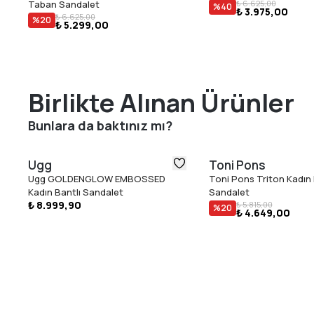
Taban Sandalet
₺ 6.625,00
%
40
₺ 3.975,00
₺ 6.625,00
%
20
₺ 5.299,00
Birlikte Alınan Ürünler
Bunlara da baktınız mı?
Ugg
Toni Pons
Ugg GOLDENGLOW EMBOSSED
Toni Pons Triton Kadın
Kadın Bantlı Sandalet
Sandalet
₺ 8.999,90
₺ 5.815,00
%
20
₺ 4.649,00