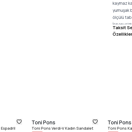
kaymaz ka
yumuşak bi
ölçülü tab
İspanya'da
Taksit S
karakter k
Özellikle
kombinlere
rahatlıkla
kaldığınız
şık bir gö
bir yaz se
sunar.
Öne Çıkan
Lurex ipli
Arkası açı
El dikişli 
Kaymaz ka
Dolgulu i
Toni Pons
Toni Pons
Toplam yü
Espadril
Toni Pons Verdi-V Kadın Sandalet
Toni Pons Ka
Gerçek b