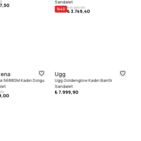
00
Sandalet
7,50
₺ 6.249,00
%
40
₺ 3.749,40
rena
Ugg
T
a 5688DM Kadın Dolgu
Ugg Goldenglow Kadın Bantlı
To
₺ 
let
Sandalet
₺ 7.999,90
,00
9,00