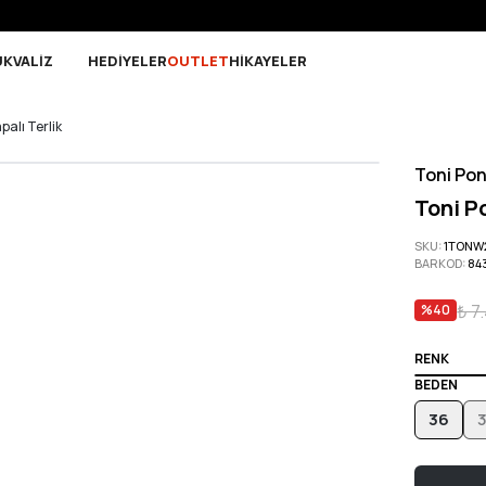
Sepette 10.000 ₺ ve üzeri Ücretsiz Kargo!
UK
VALİZ
HEDİYELER
OUTLET
HİKAYELER
alı Terlik
Toni Po
Toni P
SKU
:
1TONW
BARKOD
:
84
₺ 7
%
40
RENK
BEDEN
36