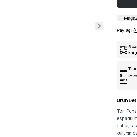
Mağaz
Paylaş
:
Sipa
kar
Tüm 
imka
Ürün Det
Toni Pons 
espadril m
babuş tasa
kullanımda 