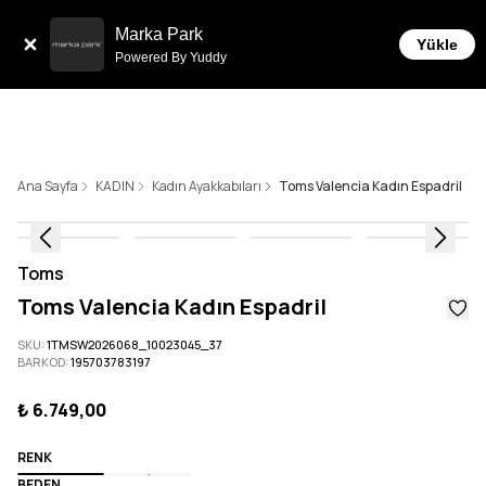
Tüm Siparişlerde 6 Taksit İmkanı!
Marka Park
Yükle
Powered By Yuddy
Ana Sayfa
KADIN
Kadın Ayakkabıları
Toms Valencia Kadın Espadril
Toms
Toms Valencia Kadın Espadril
SKU
:
1TMSW2026068_10023045_37
BARKOD
:
195703783197
₺ 6.749,00
RENK
BEDEN