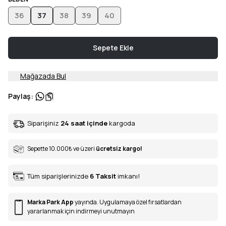
36
37
38
39
40
Sepete Ekle
Mağazada Bul
Paylaş
:
Siparişiniz
24 saat içinde
kargoda
Sepette 10.000
₺
ve üzeri
ücretsiz kargo!
Tüm siparişlerinizde
6
Taksit
imkanı!
Marka Park App
yayında. Uygulamaya özel fırsatlardan
yararlanmak için indirmeyi unutmayın