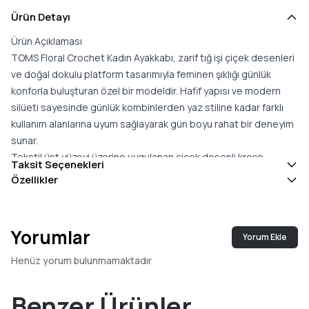
Ürün Detayı
Ürün Açıklaması
TOMS Floral Crochet Kadın Ayakkabı, zarif tığ işi çiçek desenleri
ve doğal dokulu platform tasarımıyla feminen şıklığı günlük
konforla buluşturan özel bir modeldir. Hafif yapısı ve modern
silüeti sayesinde günlük kombinlerden yaz stiline kadar farklı
kullanım alanlarına uyum sağlayarak gün boyu rahat bir deneyim
sunar.
Tekstil üst yüzeyi üzerine uygulanan çiçek desenli kroşe
Taksit Seçenekleri
kaplama, modele el işçiliğini andıran estetik bir görünüm
Özellikler
kazandırırken hafif ve nefes alabilen yapısıyla ayakların gün
boyunca ferah kalmasına yardımcı olur. Topuk bölümünde yer
alan yumuşak dolgu ise ayağı nazikçe destekleyerek uzun süreli
Yorumlar
Yorum Ekle
kullanımlarda konfor hissini artırır.
Modelin içerisinde bulunan çıkarılabilir CloudBound™ tabanlık,
Henüz yorum bulunmamaktadır
TOMS''un özel köpük teknolojisi sayesinde ayağın doğal
yapısını destekleyerek gün boyu yumuşak basış hissi ve üstün
Benzer Ürünler
konfor sunar. Çıkarılabilir yapısı sayesinde kişisel kullanım