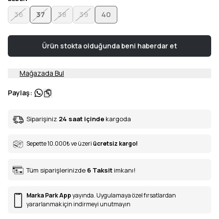
36
37
38
39
40
Ürün stokta olduğunda beni haberdar et
Mağazada Bul
Paylaş
:
Siparişiniz
24 saat içinde
kargoda
Sepette 10.000
₺
ve üzeri
ücretsiz kargo!
Tüm siparişlerinizde
6
Taksit
imkanı!
Marka Park App
yayında. Uygulamaya özel fırsatlardan
yararlanmak için indirmeyi unutmayın