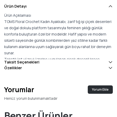
Ürün Detayı
Ürün Açıklaması
TOMS Floral Crochet Kadın Ayakkabı, zarif tığ işi çiçek desenleri
ve doğal dokulu platform tasarımıyla feminen şıklığı günlük
konforla buluşturan özel bir modeldir. Hafif yapısı ve modern
silüeti sayesinde günlük kombinlerden yaz stiline kadar farklı
kullanım alanlarına uyum sağlayarak gün boyu rahat bir deneyim
sunar.
Tekstil üst yüzeyi üzerine uygulanan çiçek desenli kroşe
Taksit Seçenekleri
kaplama, modele el işçiliğini andıran estetik bir görünüm
Özellikler
kazandırırken hafif ve nefes alabilen yapısıyla ayakların gün
boyunca ferah kalmasına yardımcı olur. Topuk bölümünde yer
alan yumuşak dolgu ise ayağı nazikçe destekleyerek uzun süreli
Yorumlar
Yorum Ekle
kullanımlarda konfor hissini artırır.
Modelin içerisinde bulunan çıkarılabilir CloudBound™ tabanlık,
Henüz yorum bulunmamaktadır
TOMS''un özel köpük teknolojisi sayesinde ayağın doğal
yapısını destekleyerek gün boyu yumuşak basış hissi ve üstün
Benzer Ürünler
konfor sunar. Çıkarılabilir yapısı sayesinde kişisel kullanım