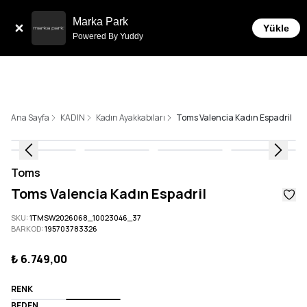
Sepette 10.000 ₺ ve üzeri Üc
 Taksit İmkanı!
Marka Park
Yükle
Powered By Yuddy
Ana Sayfa
KADIN
Kadın Ayakkabıları
Toms Valencia Kadın Espadril
Toms
Toms Valencia Kadın Espadril
SKU
:
1TMSW2026068_10023046_37
BARKOD
:
195703783326
₺ 6.749,00
RENK
BEDEN