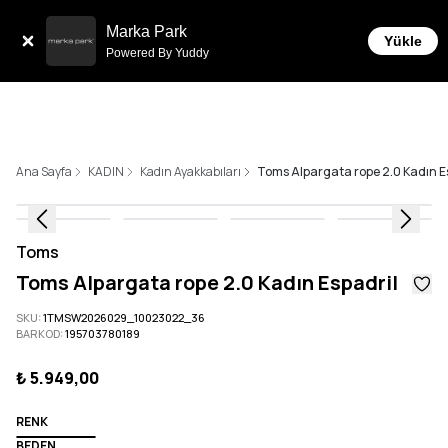
Sepette 10.000 ₺ ve üzeri Ücretsiz Kargo!
Marka Park
Yükle
Powered By Yuddy
Ana Sayfa
KADIN
Kadın Ayakkabıları
Toms Alpargata rope 2.0 Kadın E
Toms
Toms Alpargata rope 2.0 Kadın Espadril
SKU
:
1TMSW2026029_10023022_36
BARKOD
:
195703780189
₺ 5.949,00
RENK
BEDEN