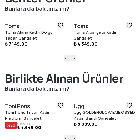
Dayanıklı malzeme yapısı ve özenli işçiliğiyle öne çıkan TOMS
Bunlara da baktınız mı?
Alpargata Rope 2.0, konforu, fonksiyonelliği ve zamansız
tasarımı bir araya getirerek günlük gardırobunuzun
Toms
Toms
vazgeçilmez parçalarından biri olmaya adaydır.
Toms Alana Kadın Dolgu
Toms Alpargata Kadın
Taban Sandalet
Sandalet
₺ 7.149,00
₺ 4.349,00
Birlikte Alınan Ürünler
Bunlara da baktınız mı?
Toni Pons
Ugg
Toni Pons Triton Kadın
Ugg GOLDENGLOW EMBOSSED
Platform Sandalet
Kadın Bantlı Sandalet
₺ 8.999,90
₺ 5.815,00
%
20
₺ 4.649,00