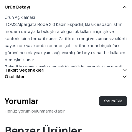
Ürün Detayı
Ürün Açıklaması
TOMS Alpargata Rope 2.0 Kadın Espadril, klasik espadril stilini
modern detaylarla buluşturarak günlük kullanım için şık ve
konforlu bir alternatif sunar. Zarif krem rengi ve zamansız silüeti
sayesinde yaz kombinlerinden şehir stiline kadar birçok farklı
görünüme kolayca uyum sağlayarak gün boyu rahat bir kullanım
deneyimi sunar.
Tekstil iç yapısı, ayağı yumuşak bir şekilde sararak uzun süreli
Taksit Seçenekleri
kullanımlarda konfor hissini destekler. Hafif yapısı ise doğal
Özellikler
adım hareketlerini destekleyerek gün boyunca ayağın daha az
yorulmasına yardımcı olur ve yürüyüş konforunu artırır.
Espadril stilini tamamlayan hasır ip detaylı Rope taban, modele
Yorumlar
Yorum Ekle
doğal ve özgün bir görünüm kazandırırken dengeli yapısıyla
günlük kullanımda güvenli adımlar atılmasını destekler. Klasik
Henüz yorum bulunmamaktadır
tasarımı modern dokunuşlarla buluşturan bu model, hem günlük
kullanım hem de yaz davetleri gibi farklı ortamlarda rahatlıkla
Benzer Ürünler
tercih edilebilecek çok yönlü bir kullanım sunar.