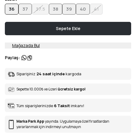
36
37
37.5
38
39
40
41
Sepete Ekle
Mağazada Bul
Paylaş
:
Siparişiniz
24 saat içinde
kargoda
Sepette 10.000
₺
ve üzeri
ücretsiz kargo!
Tüm siparişlerinizde
6
Taksit
imkanı!
Marka Park App
yayında. Uygulamaya özel fırsatlardan
yararlanmak için indirmeyi unutmayın