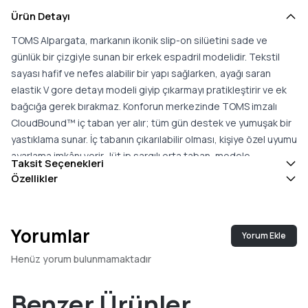
Ürün Detayı
TOMS Alpargata, markanın ikonik slip-on silüetini sade ve
günlük bir çizgiyle sunan bir erkek espadril modelidir. Tekstil
sayası hafif ve nefes alabilir bir yapı sağlarken, ayağı saran
elastik V gore detayı modeli giyip çıkarmayı pratikleştirir ve ek
bağcığa gerek bırakmaz. Konforun merkezinde TOMS imzalı
CloudBound™ iç taban yer alır; tüm gün destek ve yumuşak bir
yastıklama sunar. İç tabanın çıkarılabilir olması, kişiye özel uyumu
ayarlama imkânı verir. Jüt ip sargılı orta taban, modele
Taksit Seçenekleri
karakteristik bir doku ve doğal bir görünüm kazandırırken
Özellikler
kauçuk dış taban farklı zeminlerde güvenli bir tutuş sağlar.
Vegan yapıdaki bu model; işten günlük gezintilere, şehir
temposundan hafta sonu planlarına kadar geniş bir kullanım
Yorumlar
Yorum Ekle
alanına uyum gösterir ve kot, chino ya da şortla kolayca eşleşir.
TOMS alışverişleri, çocukların eğitim ve sağlığına destek olan
Henüz yorum bulunmamaktadır
sosyal bir etkiye katkı sağlar; marka, sosyal ve çevresel etki
alanında B Corp™ standardını karşılar. Konfor ve sade bir
Benzer Ürünler
tasarımı bir arada arayanlar için çok yönlü ve giyilebilir bir