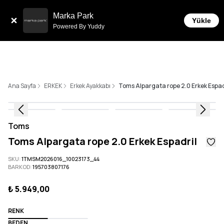
Tüm Siparişlerde 6 Taksit İmkanı!
Marka Park
Yükle
Powered By Yuddy
Ana Sayfa
ERKEK
Erkek Ayakkabı
Toms Alpargata rope 2.0 Erkek Espad
Toms
Toms Alpargata rope 2.0 Erkek Espadril
SKU
:
1TMSM2026016_10023173_44
BARKOD
:
195703807176
₺ 5.949,00
RENK
BEDEN