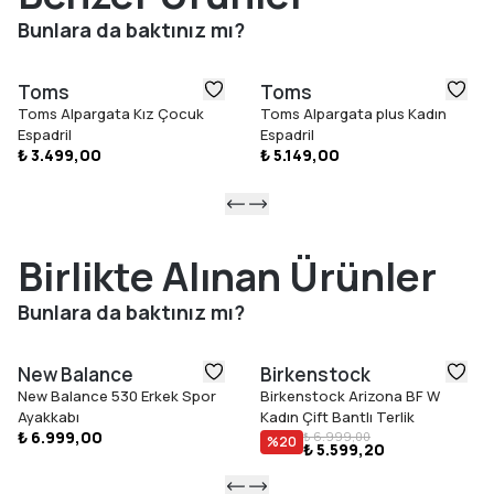
seçenektir.
Bunlara da baktınız mı?
Öne Çıkan Özellikler
Tekstil saya
Toms
Toms
Elastik V gore – kolay giyim
Toms Alpargata Kız Çocuk
Toms Alpargata plus Kadın
Çıkarılabilir CloudBound™ iç taban
Espadril
Espadril
Jüt ip sargılı orta taban
₺ 3.499,00
₺ 5.149,00
Kauçuk dış taban
Vegan
Birlikte Alınan Ürünler
Bunlara da baktınız mı?
New Balance
Birkenstock
New Balance 530 Erkek Spor
Birkenstock Arizona BF W
Ayakkabı
Kadın Çift Bantlı Terlik
₺ 6.999,00
₺ 6.999,00
%
20
₺ 5.599,20