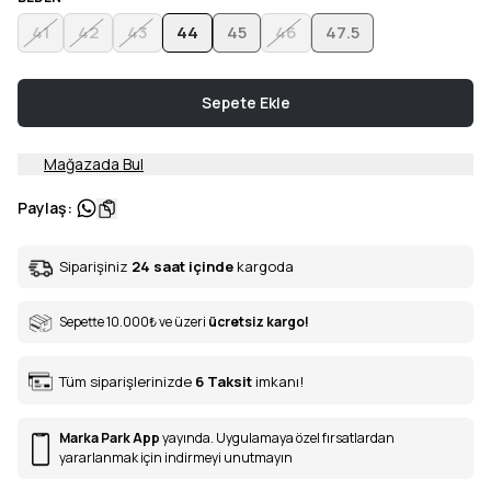
41
42
43
44
45
46
47.5
Sepete Ekle
Mağazada Bul
Paylaş
:
Siparişiniz
24 saat içinde
kargoda
Sepette 10.000
₺
ve üzeri
ücretsiz kargo!
Tüm siparişlerinizde
6
Taksit
imkanı!
Marka Park App
yayında. Uygulamaya özel fırsatlardan
yararlanmak için indirmeyi unutmayın