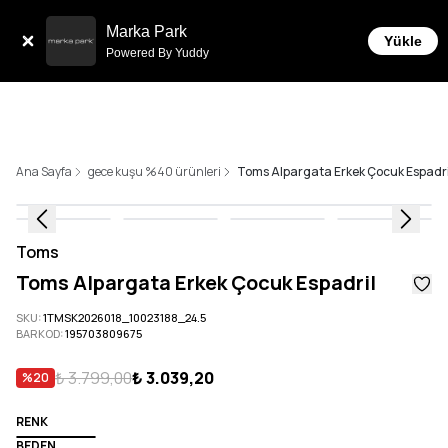
Tüm Siparişlerde 6 Taksit İmkanı!
Marka Park
Yükle
Powered By Yuddy
Ana Sayfa
gece kuşu %40 ürünleri
Toms Alpargata Erkek Çocuk Espadri
Toms
Toms Alpargata Erkek Çocuk Espadril
SKU
:
1TMSK2026018_10023188_24.5
BARKOD
:
195703809675
₺ 3.799,00
₺ 3.039,20
%
20
RENK
BEDEN