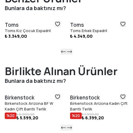
Öne Çıkan Özellikler
Bunlara da baktınız mı?
Tekstil saya
Cırt cırt kapama ve esnek gore
Toms
Toms
CloudBound™ iç taban
Toms Kız Çocuk Espadril
Toms Erkek Espadril
İp sargılı orta taban
₺ 3.349,00
₺ 4.349,00
Kauçuk dış taban
Vegan
Birlikte Alınan Ürünler
Bunlara da baktınız mı?
Birkenstock
Birkenstock
Birkenstock Arizona BF W
Birkenstock Arizona Kadın Çift
Kadın Çift Bantlı Terlik
Bantlı Terlik
₺ 6.999,00
₺ 7.999,00
%
20
%
20
₺ 5.599,20
₺ 6.399,20