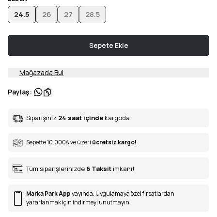
24.5
26
27
28.5
Sepete Ekle
Mağazada Bul
Paylaş
:
Siparişiniz
24 saat içinde
kargoda
Sepette 10.000
₺
ve üzeri
ücretsiz kargo!
Tüm siparişlerinizde
6
Taksit
imkanı!
Marka Park App
yayında. Uygulamaya özel fırsatlardan
yararlanmak için indirmeyi unutmayın