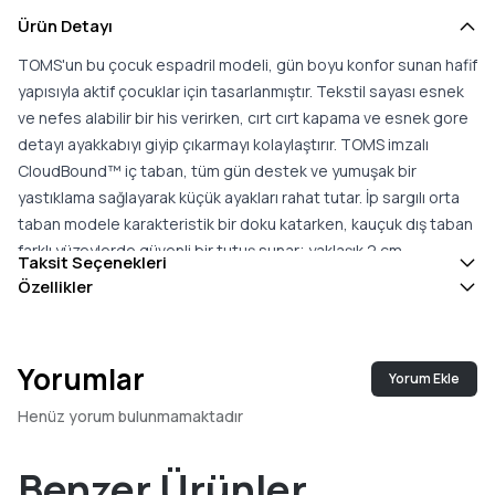
Ürün Detayı
TOMS'un bu çocuk espadril modeli, gün boyu konfor sunan hafif
yapısıyla aktif çocuklar için tasarlanmıştır. Tekstil sayası esnek
ve nefes alabilir bir his verirken, cırt cırt kapama ve esnek gore
detayı ayakkabıyı giyip çıkarmayı kolaylaştırır. TOMS imzalı
CloudBound™ iç taban, tüm gün destek ve yumuşak bir
yastıklama sağlayarak küçük ayakları rahat tutar. İp sargılı orta
taban modele karakteristik bir doku katarken, kauçuk dış taban
farklı yüzeylerde güvenli bir tutuş sunar; yaklaşık 2 cm
Taksit Seçenekleri
yüksekliğindeki tabanı dengeli ve hafif bir adım sağlar. Vegan
Özellikler
yapıdaki bu model; okul günlerinden hafta sonu gezilerine
kadar çocukların günlük temposuna kolayca eşlik eder ve farklı
kombinlerle rahatça giyilir. TOMS alışverişleri, çocukların eğitim
Yorumlar
Yorum Ekle
ve sağlığına destek olan sosyal bir etkiye katkı sağlar; marka,
sosyal ve çevresel etki alanında B Corp™ standardını karşılar.
Henüz yorum bulunmamaktadır
Konfor, hafiflik ve pratik kullanımı bir arada arayan aileler için bu
espadril; dengeli ve çok yönlü bir seçenek oluşturur ve her gün
Benzer Ürünler
rahatça tercih edilir.