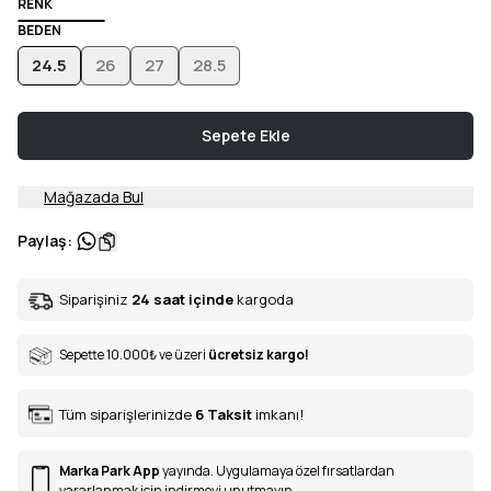
RENK
BEDEN
24.5
26
27
28.5
Sepete Ekle
Mağazada Bul
Paylaş
:
Siparişiniz
24 saat içinde
kargoda
Sepette 10.000
₺
ve üzeri
ücretsiz kargo!
Tüm siparişlerinizde
6
Taksit
imkanı!
Marka Park App
yayında. Uygulamaya özel fırsatlardan
yararlanmak için indirmeyi unutmayın