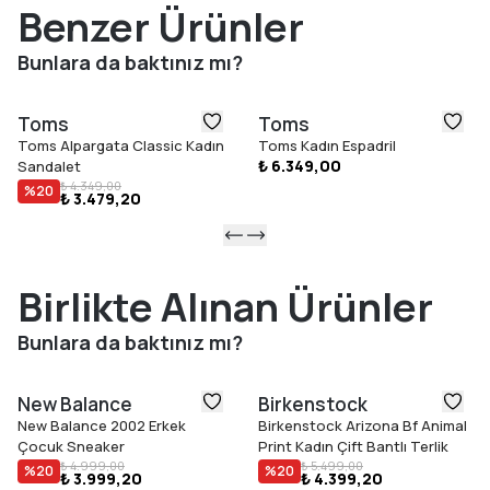
tabanlık ise TOMS''un özel köpük teknolojisi sayesinde ayağı
Benzer Ürünler
gün boyu destekleyerek yumuşak basış hissi ve uzun süreli
konfor sağlar.
Bunlara da baktınız mı?
Dayanıklı, esnek ve hafif TPR dış taban, farklı zeminlerde güvenli
tutuş sağlayarak çocukların doğal hareketlerini destekler.
Toms
Toms
Yaklaşık 2 cm taban yüksekliği ise hafif yapısını korurken günlük
Toms Alpargata Classic Kadın
Toms Kadın Espadril
kullanım boyunca dengeli ve konforlu adımlar atılmasına
₺ 6.349,00
Sandalet
yardımcı olur.
₺ 4.349,00
%
20
₺ 3.479,20
Tamamen vegan malzemeler kullanılarak üretilen bu model,
çevreye duyarlı üretim anlayışını çocuklara özel konforla
buluşturur. Dayanıklı yapısı, pratik kullanım özellikleri ve eğlenceli
tasarımıyla çocukların günlük kullanımında vazgeçilmez
Birlikte Alınan Ürünler
seçeneklerden biri olmaya adaydır.
Bunlara da baktınız mı?
New Balance
Birkenstock
New Balance 2002 Erkek
Birkenstock Arizona Bf Animal
Çocuk Sneaker
Print Kadın Çift Bantlı Terlik
₺ 4.999,00
₺ 5.499,00
%
20
%
20
₺ 3.999,20
₺ 4.399,20