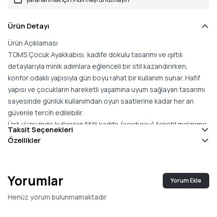
Ürün Detayı
Ürün Açıklaması
TOMS Çocuk Ayakkabısı, kadife dokulu tasarımı ve ışıltılı
detaylarıyla minik adımlara eğlenceli bir stil kazandırırken,
konfor odaklı yapısıyla gün boyu rahat bir kullanım sunar. Hafif
yapısı ve çocukların hareketli yaşamına uyum sağlayan tasarımı
sayesinde günlük kullanımdan oyun saatlerine kadar her an
güvenle tercih edilebilir.
Üst yüzeyinde kullanılan fitilli kadife (corduroy) tekstil malzeme,
Taksit Seçenekleri
zarif sim detaylarıyla birleşerek modele dikkat çekici bir
Özellikler
görünüm kazandırır. Yumuşak dokusu ayağı nazikçe sararken,
esnek elastik panel ayakkabının ayağa rahat uyum sağlamasına
destek olur.
Yorumlar
Yorum Ekle
Pratik cırt cırtlı kapanış sistemi, çocukların ayakkabıyı kolayca
giyip çıkarmasına olanak tanırken ebeveynler için de kullanım
Henüz yorum bulunmamaktadır
kolaylığı sunar. Modelin içerisinde yer alan CloudBound™