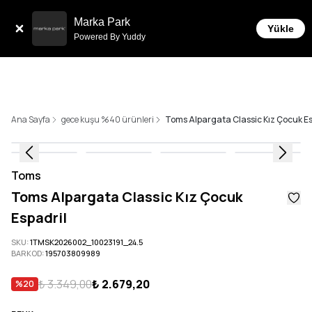
Sepette 10.000 ₺ ve üzeri Ücretsiz Kargo!
Marka Park
Yükle
Powered By Yuddy
Ana Sayfa
gece kuşu %40 ürünleri
Toms Alpargata Classic Kız Çocuk Es
Toms
Toms Alpargata Classic Kız Çocuk
Espadril
SKU
:
1TMSK2026002_10023191_24.5
BARKOD
:
195703809989
₺ 3.349,00
₺ 2.679,20
%
20