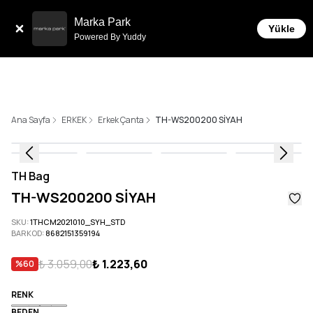
Tüm Siparişlerde 6 Taksit İmkanı!
Marka Park
Yükle
Powered By Yuddy
Ana Sayfa
ERKEK
Erkek Çanta
TH-WS200200 SİYAH
TH Bag
TH-WS200200 SİYAH
SKU
:
1THCM2021010_SYH_STD
BARKOD
:
8682151359194
₺ 3.059,00
₺ 1.223,60
%
60
RENK
BEDEN