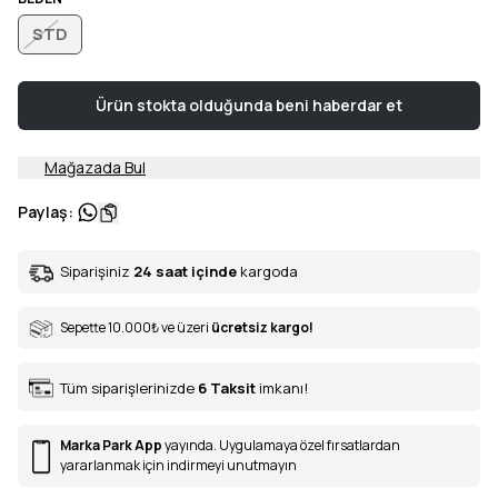
STD
Ürün stokta olduğunda beni haberdar et
Mağazada Bul
Paylaş
:
Siparişiniz
24 saat içinde
kargoda
Sepette 10.000
₺
ve üzeri
ücretsiz kargo!
Tüm siparişlerinizde
6
Taksit
imkanı!
Marka Park App
yayında. Uygulamaya özel fırsatlardan
yararlanmak için indirmeyi unutmayın