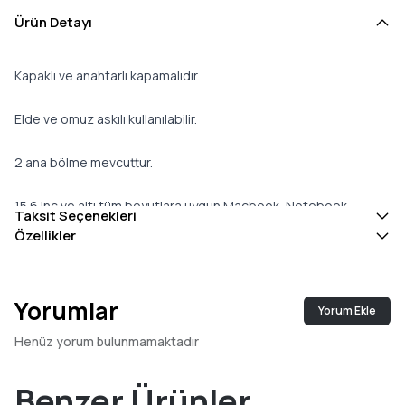
Ürün Detayı
Kapaklı ve anahtarlı kapamalıdır.
Elde ve omuz askılı kullanılabilir.
2 ana bölme mevcuttur.
15.6 inç ve altı tüm boyutlara uygun Macbook, Notebook,
Taksit Seçenekleri
Laptop için bölme mevcuttur.
Özellikler
Ürün fermuarlı 1 orta göz bulunmaktadır.
Yorumlar
Yorum Ekle
Ürünün içinde kalem koymak için 2 göz, 4 kartlık göz ve
fermuarsız 2 iç cep bulunmaktadır.
Henüz yorum bulunmamaktadır
Ürün astarlıdır.
Benzer Ürünler