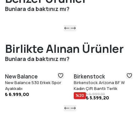
Genişlik x Yükseklik x Taban Derinlik: 40x31x6 cm''dir.
Bunlara da baktınız mı?
Ayarlanabilir askı boyu: 60 cm''dir.
1. sınıf suni deri malzemeden üretilmiştir.
Birlikte Alınan Ürünler
Türkiye''de üretilmiştir.
Bunlara da baktınız mı?
TH çanta Marka Park’ın tescilli markasıdır.
New Balance
Birkenstock
New Balance 530 Erkek Spor
Birkenstock Arizona BF W
Ayakkabı
Kadın Çift Bantlı Terlik
₺ 6.999,00
₺ 6.999,00
%
20
₺ 5.599,20