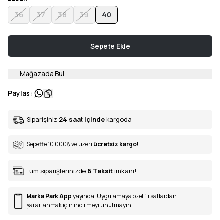
36
37
38
39
40
Sepete Ekle
Mağazada Bul
Paylaş
:
Siparişiniz
24 saat içinde
kargoda
Sepette 10.000
₺
ve üzeri
ücretsiz kargo!
Tüm siparişlerinizde
6
Taksit
imkanı!
Marka Park App
yayında. Uygulamaya özel fırsatlardan
yararlanmak için indirmeyi unutmayın