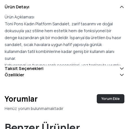
Ürün Detayı
Ürün Açıklaması
Toni Pons Kadın Platform Sandalet, zarif tasarımı ve doğal
dokusuyla yaz stiline hem estetik hem de fonksiyonel bir
denge kazandıran şık bir modeldir. İspanya’da üretilen bu hasır
sandalet, sıcak havalara uygun hafif yapısıyla günlük
kullanımdan tatil kombinlerine kadar geniş bir kullanım alanı
sunar.
Kahverengi ve turuncu renk seçenekleri, yaz tonlarıyla uyumlu
Taksit Seçenekleri
sıcak bir görünüm sunarak farklı kombinlere kolayca adapte
Özellikler
olur. Platform taban yapısı, yürüyüş sırasında ekstra destek
sağlayarak gün boyu konforu artırırken aynı zamanda dengeli ve
rahat bir adım hissi sunar. Ergonomik formu, ayağın doğal
Yorumlar
Yorum Ekle
anatomisine uyum sağlayarak uzun süreli kullanımlarda
konforun korunmasına yardımcı olur.
Henüz yorum bulunmamaktadır
Yüksek kaliteli malzemelerle üretilen bu model, dayanıklılığı ve
hafifliği bir araya getirerek uzun ömürlü ve rahat bir kullanım
Benzer Ürünler
deneyimi sunar. Hasır dokulu yüzeyi, tasarıma doğal ve nefes