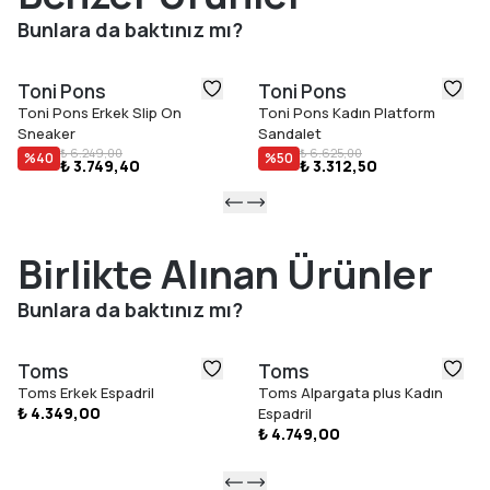
alabilir bir yapı kazandırarak sıcak havalarda ferahlık hissini
Bunlara da baktınız mı?
destekler.
36-40 beden aralığıyla farklı ayak yapılarına uyum sağlayan Toni
Toni Pons
Toni Pons
Pons Kadın Platform Sandalet, hem şehir yaşamında hem de yaz
Toni Pons Erkek Slip On
Toni Pons Kadın Platform
tatillerinde stil sahibi bir görünüm arayan kullanıcılar için ideal bir
Sneaker
Sandalet
seçenek sunar.
₺ 6.249,00
₺ 6.625,00
%
40
%
50
₺ 3.749,40
₺ 3.312,50
Toni Pons’un İspanya üretim kalitesiyle hazırlanan bu model,
yaz sezonunda şıklık ve konforu bir arada arayan kadınlar için
gardırobun vazgeçilmez parçalarından biri olmaya adaydır.
Birlikte Alınan Ürünler
Bunlara da baktınız mı?
Toms
Toms
Toms Erkek Espadril
Toms Alpargata plus Kadın
₺ 4.349,00
Espadril
₺ 4.749,00