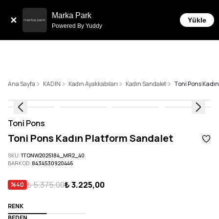
Tüm Siparişlerde 6 Taksit İmkanı!
Marka Park
Yükle
Powered By Yuddy
Ana Sayfa
KADIN
Kadın Ayakkabıları
Kadın Sandalet
Toni Pons Kadın
Toni Pons
Toni Pons Kadın Platform Sandalet
SKU
:
1TONW2025184_MR2_40
BARKOD
:
8434530920446
₺ 5.375,00
₺ 3.225,00
%
40
RENK
BEDEN