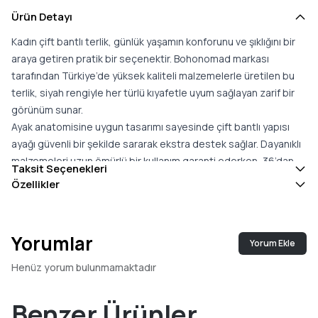
Ürün Detayı
Kadın çift bantlı terlik, günlük yaşamın konforunu ve şıklığını bir
araya getiren pratik bir seçenektir. Bohonomad markası
tarafından Türkiye’de yüksek kaliteli malzemelerle üretilen bu
terlik, siyah rengiyle her türlü kıyafetle uyum sağlayan zarif bir
görünüm sunar.
Ayak anatomisine uygun tasarımı sayesinde çift bantlı yapısı
ayağı güvenli bir şekilde sararak ekstra destek sağlar. Dayanıklı
malzemeleri uzun ömürlü bir kullanım garanti ederken, 36’dan
Taksit Seçenekleri
41’e kadar beden seçenekleriyle her kullanıcıya hitap eder. Hem
Özellikler
ev içinde hem de dış mekanlarda rahatlıkla kullanılabilen bu
model, modern tasarımıyla günlük stilinizi tamamlar.
Yorumlar
Yorum Ekle
Henüz yorum bulunmamaktadır
Benzer Ürünler