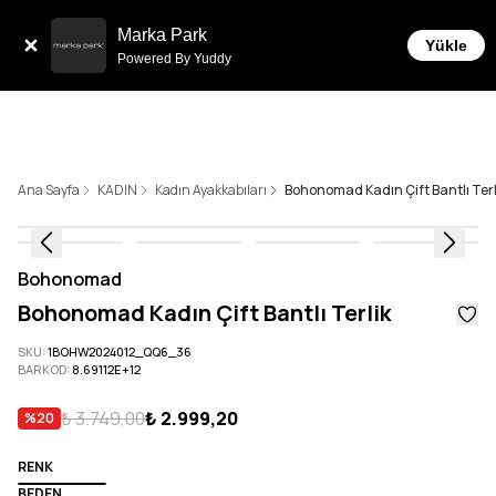
Tüm Siparişlerde 6 Taksit İmkanı!
Marka Park
Yükle
Powered By Yuddy
Ana Sayfa
KADIN
Kadın Ayakkabıları
Bohonomad Kadın Çift Bantlı Terl
Bohonomad
Bohonomad Kadın Çift Bantlı Terlik
SKU
:
1BOHW2024012_QQ6_36
BARKOD
:
8.69112E+12
₺ 3.749,00
₺ 2.999,20
%
20
RENK
BEDEN