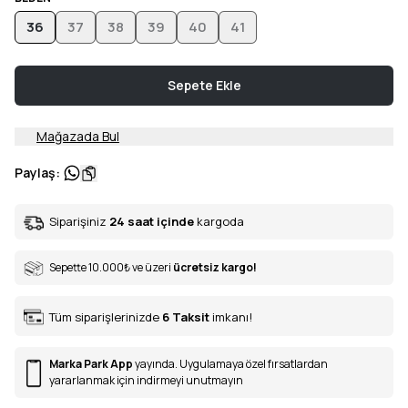
36
37
38
39
40
41
Sepete Ekle
Mağazada Bul
Paylaş
:
Siparişiniz
24 saat içinde
kargoda
Sepette 10.000
₺
ve üzeri
ücretsiz kargo!
Tüm siparişlerinizde
6
Taksit
imkanı!
Marka Park App
yayında. Uygulamaya özel fırsatlardan
yararlanmak için indirmeyi unutmayın