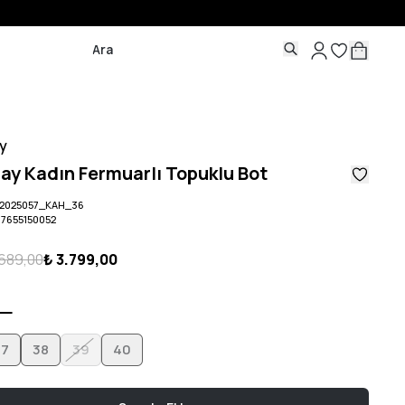
y
ay Kadın Fermuarlı Topuklu Bot
2025057_KAH_36
07655150052
.689,00
₺ 3.799,00
37
38
39
40