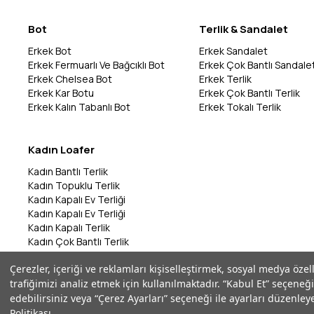
Bot
Terlik & Sandalet
Erkek Bot
Erkek Sandalet
Erkek Fermuarlı Ve Bağcıklı Bot
Erkek Çok Bantlı Sandale
Erkek Chelsea Bot
Erkek Terlik
Erkek Kar Botu
Erkek Çok Bantlı Terlik
Erkek Kalın Tabanlı Bot
Erkek Tokalı Terlik
Kadın Loafer
Kadın Bantlı Terlik
Kadın Topuklu Terlik
Kadın Kapalı Ev Terliği
Kadın Kapalı Ev Terliği
Kadın Kapalı Terlik
Kadın Çok Bantlı Terlik
Kadın Bantlı Terlik
Çerezler, içeriği ve reklamları kişiselleştirmek, sosyal medya özel
Kadın Çok Bantlı Terlik
trafiğimizi analiz etmek için kullanılmaktadır. “Kabul Et” seçeneği
Kadın Parmak Arası Terlik
edebilirsiniz veya “Çerez Ayarları” seçeneği ile ayarları düzenleye
Politikası