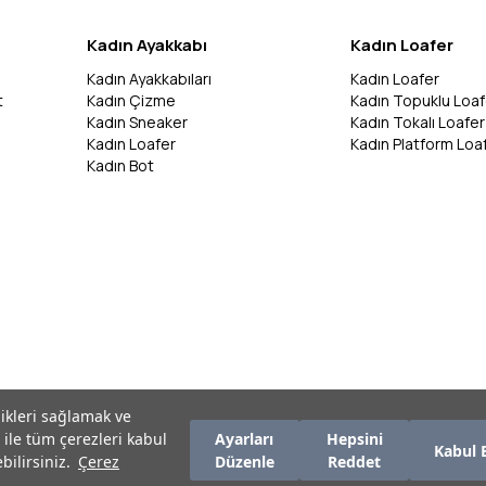
Kadın Ayakkabı
Kadın Loafer
Kadın Ayakkabıları
Kadın Loafer
t
Kadın Çizme
Kadın Topuklu Loaf
Kadın Sneaker
Kadın Tokalı Loafer
Kadın Loafer
Kadın Platform Loa
Kadın Bot
likleri sağlamak ve
 ile tüm çerezleri kabul
Ayarları
Hepsini
Kabul 
bilirsiniz.
Çerez
Düzenle
Reddet