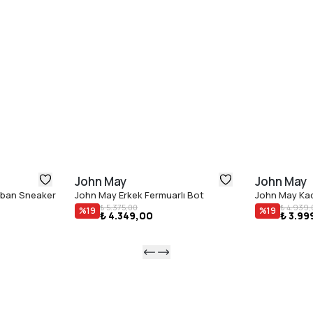
John May
John May
aban Sneaker
John May Erkek Fermuarlı Bot
John May Kad
₺ 5.375,00
₺ 4.939,
%
19
%
19
₺ 4.349,00
₺ 3.99