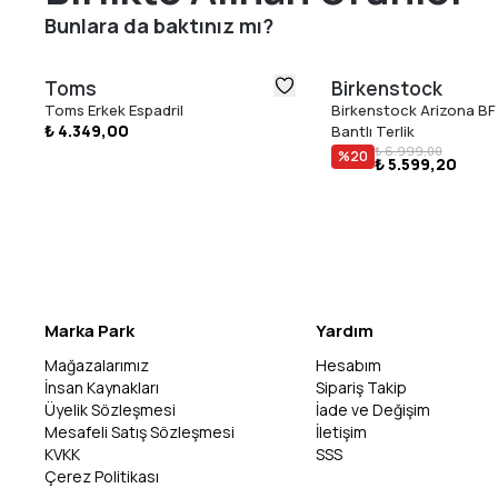
Bunlara da baktınız mı?
Toms
Birkenstock
Toms Erkek Espadril
Birkenstock Arizona BF 
₺ 4.349,00
Bantlı Terlik
₺ 6.999,00
%
20
₺ 5.599,20
Marka Park
Yardım
Mağazalarımız
Hesabım
İnsan Kaynakları
Sipariş Takip
Üyelik Sözleşmesi
İade ve Değişim
Mesafeli Satış Sözleşmesi
İletişim
KVKK
SSS
Çerez Politikası