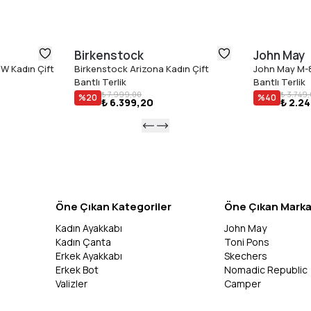
Birkenstock
John May
W Kadın Çift
Birkenstock Arizona Kadın Çift
John May M-8
Bantlı Terlik
Bantlı Terlik
₺ 7.999,00
₺ 3.749
%
20
%
40
₺ 6.399,20
₺ 2.2
Öne Çıkan Kategoriler
Öne Çıkan Marka
Kadın Ayakkabı
John May
Kadın Çanta
Toni Pons
Erkek Ayakkabı
Skechers
Erkek Bot
Nomadic Republic
Valizler
Camper