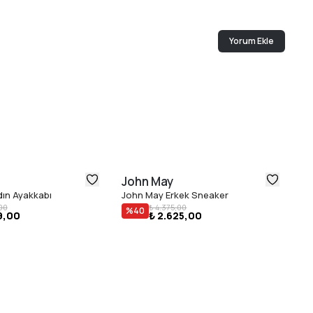
Yorum Ekle
John May
J
ın Ayakkabı
John May Erkek Sneaker
Jo
00
₺ 4.375,00
Po
%
40
9,00
₺ 2.625,00