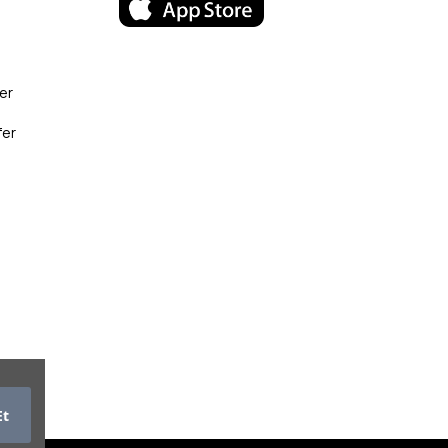
er
fer
Et