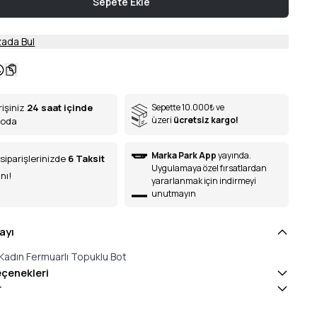
Sepete Ekle
ada Bul
rişiniz
24 saat içinde
Sepette 10.000
₺
ve
üzeri
ücretsiz kargo!
goda
Marka Park App
yayında.
siparişlerinizde
6
Taksit
Uygulamaya özel fırsatlardan
nı!
yararlanmak için indirmeyi
unutmayın
ayı
Kadın Fermuarlı Topuklu Bot
eçenekleri
r