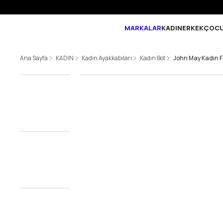
MARKALAR
KADIN
ERKEK
ÇOC
Ana Sayfa
KADIN
Kadın Ayakkabıları
Kadın Bot
John May Kadın F