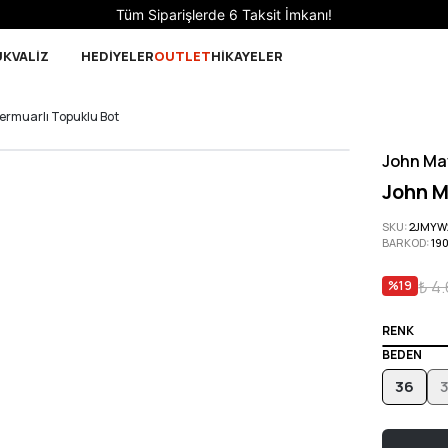
Sepette 10.000 ₺ ve üzeri Ücretsiz Kargo!
UK
VALİZ
HEDİYELER
OUTLET
HİKAYELER
ermuarlı Topuklu Bot
John Ma
John M
SKU
:
2JMYW
BARKOD
:
19
₺ 4
%
19
RENK
BEDEN
36