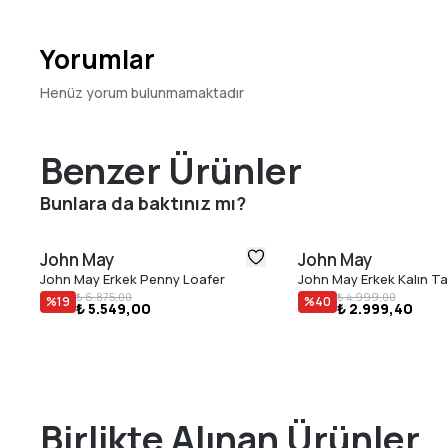
Yorumlar
Henüz yorum bulunmamaktadır
Benzer Ürünler
Bunlara da baktınız mı?
John May
John May
John May Erkek Penny Loafer
John May Erkek Kalın T
₺ 6.875,00
₺ 4.999,00
%
19
%
40
₺ 5.549,00
₺ 2.999,40
Birlikte Alınan Ürünler