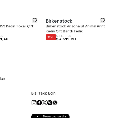
Birkenstock
B
59 Kadın Tokalı Çift
Birkenstock Arizona Bf Animal Print
Bi
Kadın Çift Bantlı Terlik
Te
,00
₺ 5.499,00
%
20
49,40
₺ 4.399,20
lar
Bizi Takip Edin