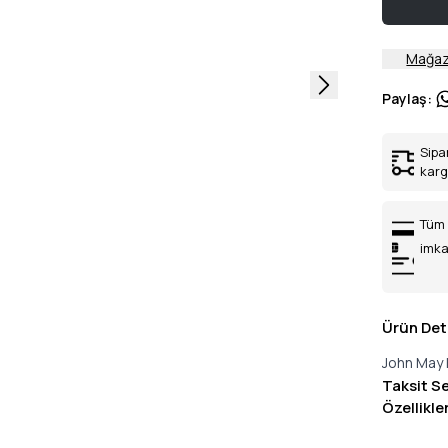
Mağaz
Paylaş
:
Sipa
kar
Tüm 
imka
Ürün Det
John May 
Taksit S
Özellikle