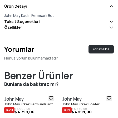
Ürün Detayı
John May Kadın Fermuarlı Bot
Taksit Seçenekleri
Özellikler
Yorumlar
Yorum Ekle
Henüz yorum bulunmamaktadır
Benzer Ürünler
Bunlara da baktınız mı?
John May
John May
John May Erkek Fermuarlı Bot
John May Erkek Loafer
₺ 5.999,00
₺ 5.689,00
%
20
%
19
₺ 4.799,00
₺ 4.599,00