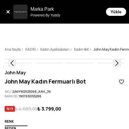
Sepette 10.000 ₺ ve üzeri Ücretsiz Kargo!
Marka Park
Yükle
Powered By Yuddy
Ana Sayfa
KADIN
Kadın Ayakkabıları
Kadın Bot
John May Kadın Fermu
John May
John May Kadın Fermuarlı Bot
SKU
:
2JMYW2025068_KAH_36
BARKOD
:
1907655155286
₺ 4.689,00
₺ 3.799,00
%
19
RENK
BEDEN