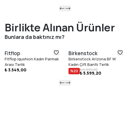
Birlikte Alınan Ürünler
Bunlara da baktınız mı?
Fitflop
Birkenstock
Fitflop Iqushion Kadın Parmak
Birkenstock Arizona BF W
Arası Terlik
Kadın Çift Bantlı Terlik
₺ 3.549,00
₺ 6.999,00
%
20
₺ 5.599,20