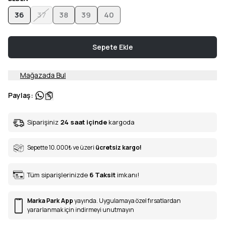
36
37
38
39
40
Sepete Ekle
Mağazada Bul
Paylaş
:
Siparişiniz
24 saat içinde
kargoda
Sepette 10.000
₺
ve üzeri
ücretsiz kargo!
Tüm siparişlerinizde
6
Taksit
imkanı!
Marka Park App
yayında. Uygulamaya özel fırsatlardan
yararlanmak için indirmeyi unutmayın