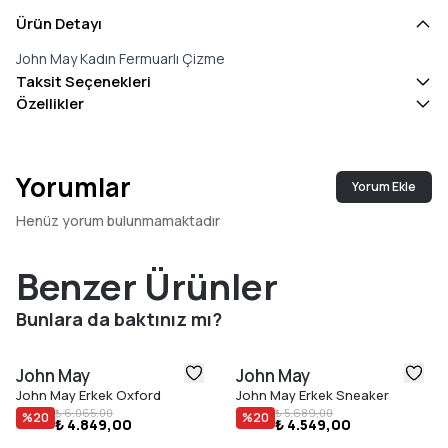
Ürün Detayı
John May Kadın Fermuarlı Çizme
Taksit Seçenekleri
Özellikler
Yorumlar
Yorum Ekle
Henüz yorum bulunmamaktadır
Benzer Ürünler
Bunlara da baktınız mı?
John May
John May
John May Erkek Oxford
John May Erkek Sneaker
₺ 6.065,00
₺ 5.689,00
%
20
%
20
₺ 4.849,00
₺ 4.549,00