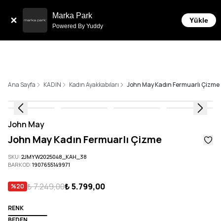
Sepette 10.000 ₺ ve üzeri Ücretsiz
t İmkanı!
Marka Park
Yükle
Powered By Yuddy
Ana Sayfa
KADIN
Kadın Ayakkabıları
John May Kadın Fermuarlı Çizme
John May
John May Kadın Fermuarlı Çizme
SKU
:
2JMYW2025048_KAH_38
BARKOD
:
1907655149971
₺ 7.249,00
₺ 5.799,00
%
20
RENK
BEDEN