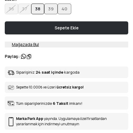
36
37
38
39
40
Sepete Ekle
Mağazada Bul
Paylaş
:
Siparişiniz
24 saat içinde
kargoda
Sepette 10.000
₺
ve üzeri
ücretsiz kargo!
Tüm siparişlerinizde
6
Taksit
imkanı!
Marka Park App
yayında. Uygulamaya özel fırsatlardan
yararlanmak için indirmeyi unutmayın