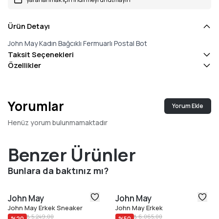
Ürün Detayı
John May Kadın Bağcıklı Fermuarlı Postal Bot
Taksit Seçenekleri
Özellikler
Yorumlar
Yorum Ekle
Henüz yorum bulunmamaktadır
Benzer Ürünler
Bunlara da baktınız mı?
John May
John May
John May Erkek Sneaker
John May Erkek
₺ 5.249,00
₺ 6.065,00
%
20
%
50