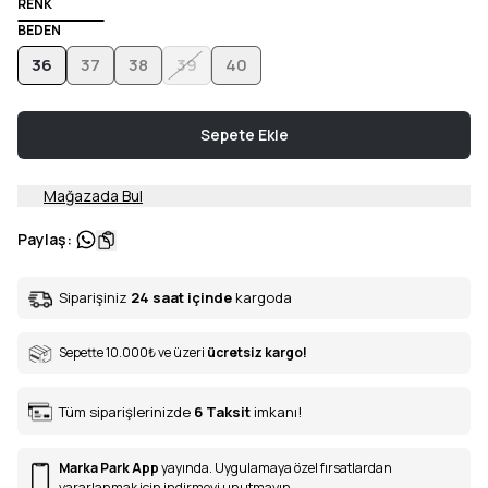
RENK
BEDEN
36
37
38
39
40
Sepete Ekle
Mağazada Bul
Paylaş
:
Siparişiniz
24 saat içinde
kargoda
Sepette 10.000
₺
ve üzeri
ücretsiz kargo!
Tüm siparişlerinizde
6
Taksit
imkanı!
Marka Park App
yayında. Uygulamaya özel fırsatlardan
yararlanmak için indirmeyi unutmayın