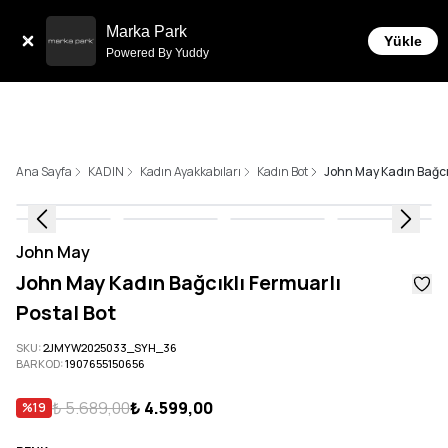
Sepette 10.000 ₺ ve üzeri Ücretsiz Kargo!
Marka Park
Yükle
Powered By Yuddy
Ana Sayfa
KADIN
Kadın Ayakkabıları
Kadın Bot
John May Kadın Bağcık
John May
John May Kadın Bağcıklı Fermuarlı
Postal Bot
SKU
:
2JMYW2025033_SYH_36
BARKOD
:
1907655150656
₺ 5.689,00
₺ 4.599,00
%
19