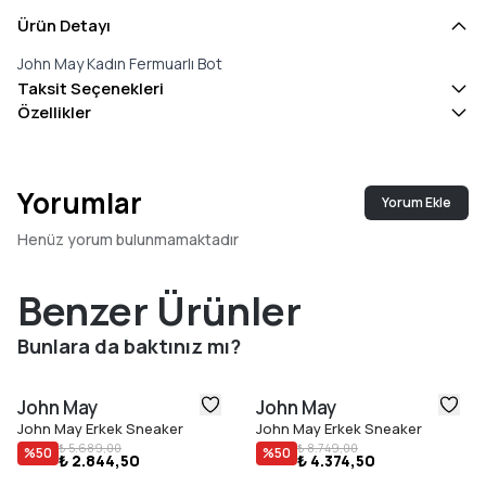
Ürün Detayı
John May Kadın Fermuarlı Bot
Taksit Seçenekleri
Özellikler
Yorumlar
Yorum Ekle
Henüz yorum bulunmamaktadır
Benzer Ürünler
Bunlara da baktınız mı?
John May
John May
John May Erkek Sneaker
John May Erkek Sneaker
₺ 5.689,00
₺ 8.749,00
%
50
%
50
₺ 2.844,50
₺ 4.374,50