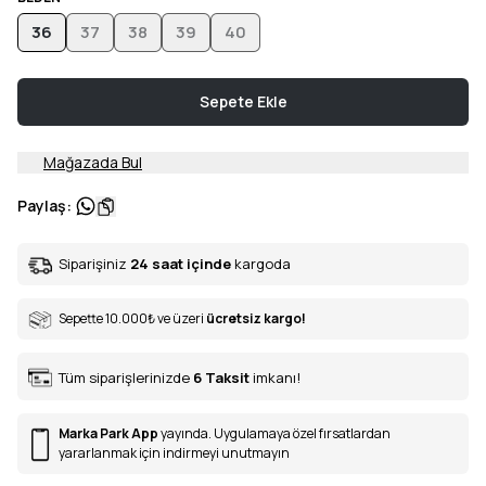
36
37
38
39
40
Sepete Ekle
Mağazada Bul
Paylaş
:
Siparişiniz
24 saat içinde
kargoda
Sepette 10.000
₺
ve üzeri
ücretsiz kargo!
Tüm siparişlerinizde
6
Taksit
imkanı!
Marka Park App
yayında. Uygulamaya özel fırsatlardan
yararlanmak için indirmeyi unutmayın