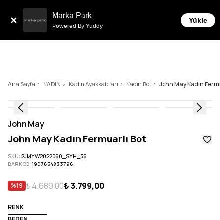
Sepette 10.000 ₺ ve üzeri Ücretsiz Kargo!
Marka Park
Yükle
Powered By Yuddy
Ana Sayfa
KADIN
Kadın Ayakkabıları
Kadın Bot
John May Kadın Fermu
John May
John May Kadın Fermuarlı Bot
SKU
:
2JMYW2022060_SYH_36
BARKOD
:
1907654833796
₺ 4.689,00
₺ 3.799,00
%
19
RENK
BEDEN