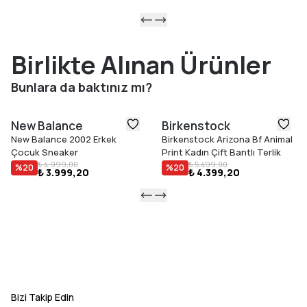
Birlikte Alınan Ürünler
Bunlara da baktınız mı?
New Balance
Birkenstock
New Balance 2002 Erkek
Birkenstock Arizona Bf Animal
Çocuk Sneaker
Print Kadın Çift Bantlı Terlik
₺ 4.999,00
₺ 5.499,00
%
20
%
20
₺ 3.999,20
₺ 4.399,20
Bizi Takip Edin