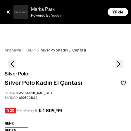
Sepette 10.000 ₺ ve üzeri Ücretsiz Kargo!
Marka Park
Yükle
Powered By Yuddy
Ana Sayfa
KADIN
Silver Polo Kadın El Çantası
Silver Polo
Silver Polo Kadın El Çantası
SKU
:
2SILW2026028_KAH_STD
BARKOD
:
4923001449
₺ 2.265,00
₺ 1.809,99
%
20
RENK
BEDEN