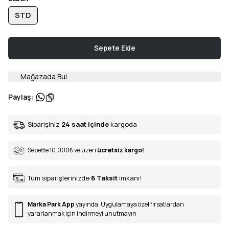
STD
Sepete Ekle
Mağazada Bul
Paylaş
:
Siparişiniz
24 saat içinde
kargoda
Sepette 10.000
₺
ve üzeri
ücretsiz kargo!
Tüm siparişlerinizde
6
Taksit
imkanı!
Marka Park App
yayında. Uygulamaya özel fırsatlardan
yararlanmak için indirmeyi unutmayın