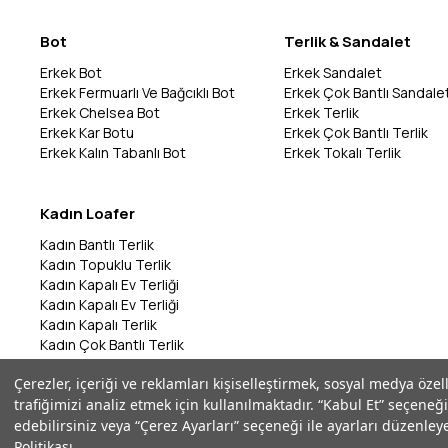
Bot
Terlik & Sandalet
Erkek Bot
Erkek Sandalet
Erkek Fermuarlı Ve Bağcıklı Bot
Erkek Çok Bantlı Sandale
Erkek Chelsea Bot
Erkek Terlik
Erkek Kar Botu
Erkek Çok Bantlı Terlik
Erkek Kalın Tabanlı Bot
Erkek Tokalı Terlik
Kadın Loafer
Kadın Bantlı Terlik
Kadın Topuklu Terlik
Kadın Kapalı Ev Terliği
Kadın Kapalı Ev Terliği
Kadın Kapalı Terlik
Kadın Çok Bantlı Terlik
Kadın Bantlı Terlik
Çerezler, içeriği ve reklamları kişiselleştirmek, sosyal medya özel
Kadın Çok Bantlı Terlik
trafiğimizi analiz etmek için kullanılmaktadır. “Kabul Et” seçeneği
Kadın Parmak Arası Terlik
edebilirsiniz veya “Çerez Ayarları” seçeneği ile ayarları düzenleye
Politikası