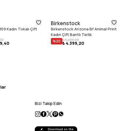
Birkenstock
B
59 Kadın Tokalı Çift
Birkenstock Arizona Bf Animal Print
Bi
Kadın Çift Bantlı Terlik
Te
,00
₺ 5.499,00
%
20
49,40
₺ 4.399,20
lar
Bizi Takip Edin