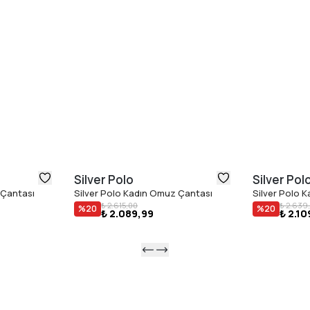
Silver Polo
Silver Pol
 Çantası
Silver Polo Kadın Omuz Çantası
Silver Polo 
₺ 2.615,00
₺ 2.639
%
20
%
20
₺ 2.089,99
₺ 2.10