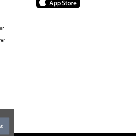
er
fer
Et