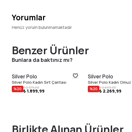
Yorumlar
Henüz yorum bulunmamaktadır
Benzer Ürünler
Bunlara da baktınız mı?
Silver Polo
Silver Polo
Silver Polo Kadın Sırt Çantası
Silver Polo Kadın Omuz
₺ 2.375,00
₺ 2.839,00
%
20
%
20
₺ 1.899,99
₺ 2.269,99
Birlikte Alınan Ürünler