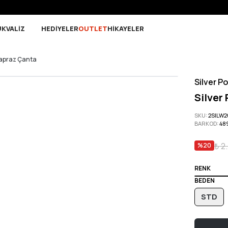
Sepette 10.000 ₺ ve üzeri Ücretsiz Kargo!
UK
VALİZ
HEDİYELER
OUTLET
HİKAYELER
 Çapraz Çanta
Silver Po
Silver
SKU
:
2SILW
BARKOD
:
48
₺ 2
%
20
RENK
BEDEN
STD