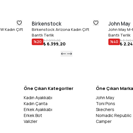
Birkenstock
John May
W Kadın Çift
Birkenstock Arizona Kadın Çift
John May M-8
Bantlı Terlik
Bantlı Terlik
₺ 7.999,00
₺ 3.749
%
20
%
40
₺ 6.399,20
₺ 2.2
Öne Çıkan Kategoriler
Öne Çıkan Marka
Kadın Ayakkabı
John May
Kadın Çanta
Toni Pons
Erkek Ayakkabı
Skechers
Erkek Bot
Nomadic Republic
Valizler
Camper