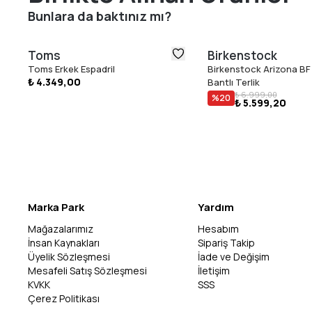
Bunlara da baktınız mı?
Toms
Birkenstock
Toms Erkek Espadril
Birkenstock Arizona BF 
₺ 4.349,00
Bantlı Terlik
₺ 6.999,00
%
20
₺ 5.599,20
Marka Park
Yardım
Mağazalarımız
Hesabım
İnsan Kaynakları
Sipariş Takip
Üyelik Sözleşmesi
İade ve Değişim
Mesafeli Satış Sözleşmesi
İletişim
KVKK
SSS
Çerez Politikası