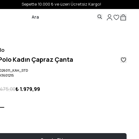
lo
 Polo Kadın Çapraz Çanta
2026011_KAH_STD
93601215
.475,00
₺ 1.979,99