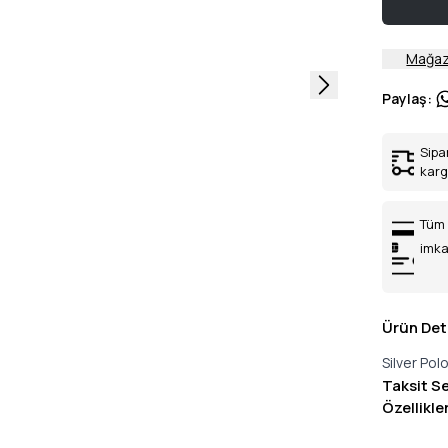
Mağaz
Paylaş
:
Sipa
kar
Tüm 
imka
Ürün Det
Silver Po
Taksit S
Özellikle