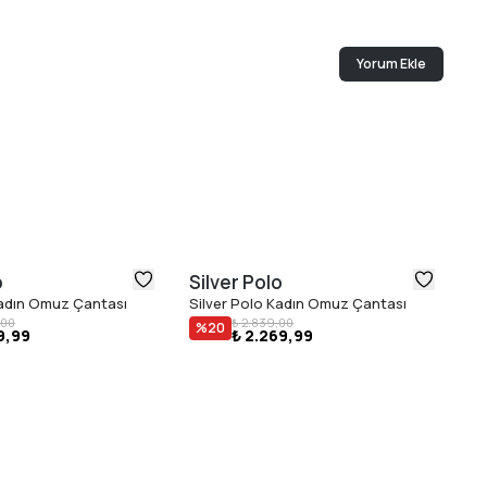
Yorum Ekle
o
Silver Polo
Si
Kadın Omuz Çantası
Silver Polo Kadın Omuz Çantası
Si
,00
₺ 2.839,00
%
20
9,99
₺ 2.269,99