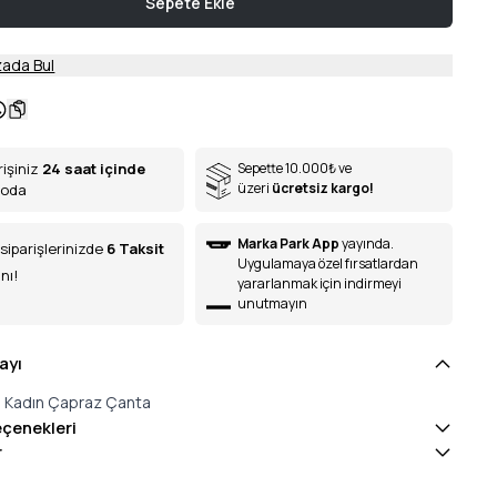
Sepete Ekle
ada Bul
rişiniz
24 saat içinde
Sepette 10.000
₺
ve
üzeri
ücretsiz kargo!
goda
Marka Park App
yayında.
siparişlerinizde
6
Taksit
Uygulamaya özel fırsatlardan
nı!
yararlanmak için indirmeyi
unutmayın
ayı
lo Kadın Çapraz Çanta
eçenekleri
r