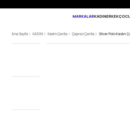
MARKALAR
KADIN
ERKEK
ÇOC
Ana Sayfa
KADIN
Kadın Çanta
Çapraz Çanta
Silver Polo Kadın