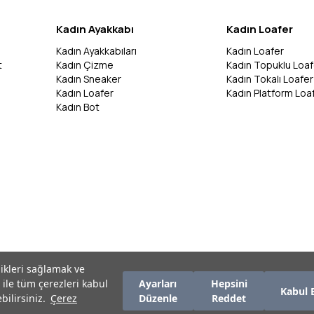
Kadın Ayakkabı
Kadın Loafer
Kadın Ayakkabıları
Kadın Loafer
t
Kadın Çizme
Kadın Topuklu Loaf
Kadın Sneaker
Kadın Tokalı Loafer
Kadın Loafer
Kadın Platform Loa
Kadın Bot
likleri sağlamak ve
 ile tüm çerezleri kabul
Ayarları
Hepsini
Kabul 
bilirsiniz.
Çerez
Düzenle
Reddet