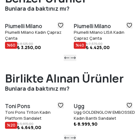
Bunlara da baktınız mı?
Piumelli Milano
Piumelli Milano
Piumelli Milano Kadın Çapraz
Piumelli Milano LISA Kadın
Çanta
Çapraz Çanta
₺ 8.125,00
₺ 7.375,00
%
60
%
40
₺ 3.250,00
₺ 4.425,00
Birlikte Alınan Ürünler
Bunlara da baktınız mı?
Toni Pons
Ugg
Toni Pons Triton Kadın
Ugg GOLDENGLOW EMBOSSED
Platform Sandalet
Kadın Bantlı Sandalet
₺ 8.999,90
₺ 5.815,00
%
20
₺ 4.649,00