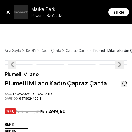
Tüm Siparişlerde 6 Taksit İmkanı!
Marka Park
Yükle
Powered By Yuddy
Ana Sayfa
KADIN
Kadın Çanta
Çapraz Çanta
Piumelli Milano Kadın
Piumelli Milano
Piumelli Milano Kadın Çapraz Çanta
SKU
:
1PIUW2025018_D2C_STD
BARKOD
:
637902443811
₺ 12.499,00
₺ 7.499,40
%
40
RENK
BEDEN