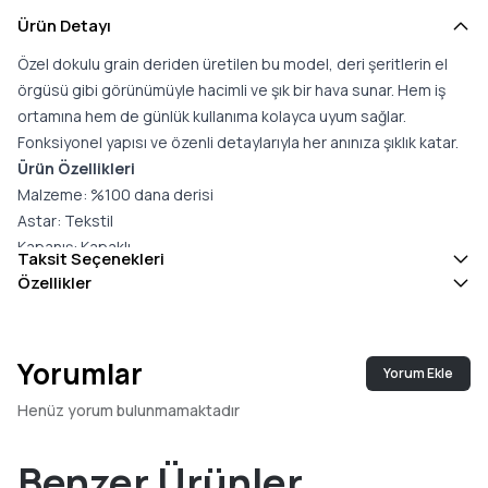
Ürün Detayı
Özel dokulu grain deriden üretilen bu model, deri şeritlerin el
örgüsü gibi görünümüyle hacimli ve şık bir hava sunar. Hem iş
ortamına hem de günlük kullanıma kolayca uyum sağlar.
Fonksiyonel yapısı ve özenli detaylarıyla her anınıza şıklık katar.
Ürün Özellikleri
Malzeme: %100 dana derisi
Astar: Tekstil
Kapanış: Kapaklı
Taksit Seçenekleri
İç detaylar: 1 ana bölme, 1 fermuarlı iç cep
Özellikler
Askı: Ayarlanabilir ve çıkarılabilir askı (33–60 cm arası)
Sap: Yok
Boyutlar: 21 × 8 × 15 cm
Yorumlar
Yorum Ekle
Henüz yorum bulunmamaktadır
Benzer Ürünler