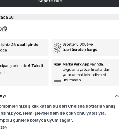
Sepete Ekle
ada Bul
rişiniz
24 saat içinde
Sepette 10.000
₺
ve
üzeri
ücretsiz kargo!
goda
Marka Park App
yayında.
siparişlerinizde
6
Taksit
Uygulamaya özel fırsatlardan
nı!
yararlanmak için indirmeyi
unutmayın
ayı
mbinlerinize şıklık katan bu deri Chelsea botlarla yanlış
sınız yok. Hem işlevsel hem de çok yönlü yapısıyla,
mpolu günlere kolayca uyum sağlar.
üzey