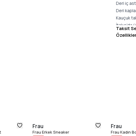
Deri iç as
Deri kapla
Kauçuk tab
İtalya’da 
Taksit S
Geniş kalı
Özellikle
Malzeme
Dış Yüzey
Astar: %8
İç Taban:
Taban: K
İç Taban: 
Üretim Yer
Taban Yük
Bilek Yüks
Bilek Çev
Bağcık U
Frau
Frau
t
Frau Erkek Sneaker
Frau Kadın B