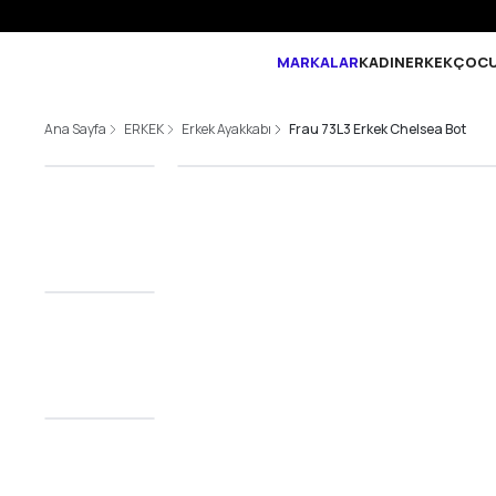
MARKALAR
KADIN
ERKEK
ÇOC
Ana Sayfa
ERKEK
Erkek Ayakkabı
Frau 73L3 Erkek Chelsea Bot