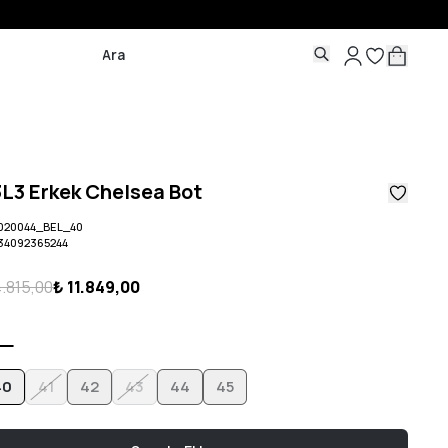
3L3 Erkek Chelsea Bot
020044_BEL_40
34092365244
4.815,00
₺ 11.849,00
40
41
42
43
44
45