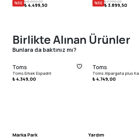
₺ 8.999,00
₺ 7.799,00
%
50
%
50
₺ 4.499,50
₺ 3.899,50
Birlikte Alınan Ürünler
Bunlara da baktınız mı?
Toms
Toms
Toms Erkek Espadril
Toms Alpargata plus Kad
₺ 4.349,00
₺ 4.749,00
Marka Park
Yardım