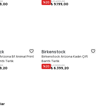
,00
₺ 11.499,00
%
20
99,00
₺ 9.199,00
ck
Birkenstock
T
Arizona Bf Animal Print
Birkenstock Arizona Kadın Çift
To
₺ 
tlı Terlik
Bantlı Terlik
,00
₺ 7.999,00
%
20
99,20
₺ 6.399,20
lar