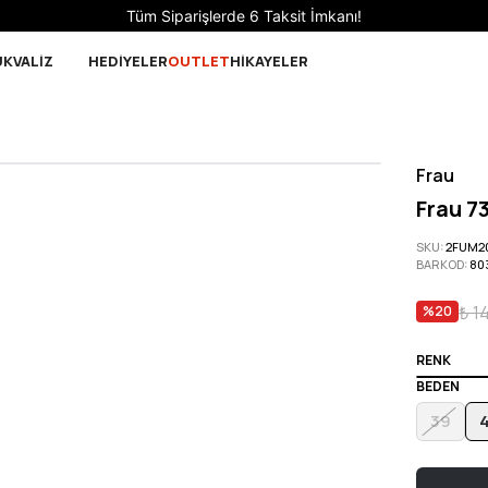
Sepette 10.000 ₺ ve üzeri Ücretsiz Kargo!
UK
VALİZ
HEDİYELER
OUTLET
HİKAYELER
Frau
Frau 7
SKU
:
2FUM2
BARKOD
:
80
₺ 1
%
20
RENK
BEDEN
39