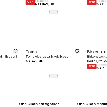
₺ 14.815,00
₺ 9.875
%
20
%
20
₺ 11.849,00
₺ 7.8
Toms
Birkensto
ın Espadril
Toms Alpargata Erkek Espadril
Birkenstock 
₺ 4.749,00
Kadın Çift Ban
₺ 5.499
%
20
₺ 4.3
Öne Çıkan Kategoriler
Öne Çıkan Marka