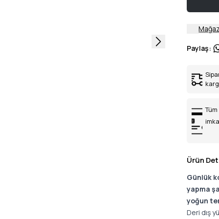
Mağaz
Paylaş
:
Sipa
kar
Tüm 
imka
Ürün Det
Günlük ko
yapma şan
yoğun te
Deri dış y