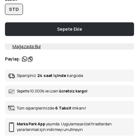
STD
Sepete Ekle
Mağazada Bul
Paylaş
:
Siparişiniz
24 saat içinde
kargoda
Sepette 10.000
₺
ve üzeri
ücretsiz kargo!
Tüm siparişlerinizde
6
Taksit
imkanı!
Marka Park App
yayında. Uygulamaya özel fırsatlardan
yararlanmak için indirmeyi unutmayın