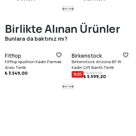
Birlikte Alınan Ürünler
Bunlara da baktınız mı?
Fitflop
Birkenstock
Fitflop Iqushion Kadın Parmak
Birkenstock Arizona BF W
Arası Terlik
Kadın Çift Bantlı Terlik
₺ 3.549,00
₺ 6.999,00
%
20
₺ 5.599,20