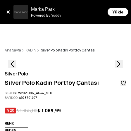
Tüm Siparişlerde 6 Taksit İmkanı!
Marka Park
Yükle
Powered By Yuddy
Ana Sayfa
KADIN
Silver Polo Kadın Portföy Çantası
Silver Polo
Silver Polo Kadın Portföy Çantası
SKU
:
1SILW2026186_AQ44_STD
BARKOD
:
4973701407
₺ 1.365,00
₺ 1.089,99
%
20
RENK
BEDEN