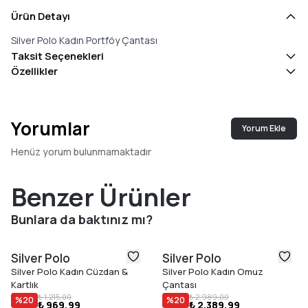
Ürün Detayı
Silver Polo Kadın Portföy Çantası
Taksit Seçenekleri
Özellikler
Yorumlar
Yorum Ekle
Henüz yorum bulunmamaktadır
Benzer Ürünler
Bunlara da baktınız mı?
Silver Polo
Silver Polo
Silver Polo Kadın Cüzdan &
Silver Polo Kadın Omuz
Kartlık
Çantası
₺ 1.215,00
₺ 2.989,00
%
20
%
20
₺ 969,99
₺ 2.389,99