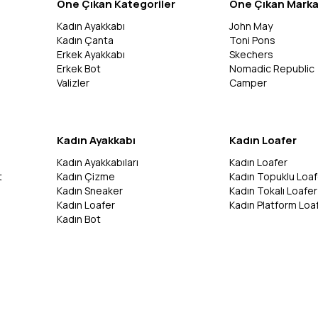
Öne Çıkan Kategoriler
Öne Çıkan Marka
Kadın Ayakkabı
John May
Kadın Çanta
Toni Pons
Erkek Ayakkabı
Skechers
Erkek Bot
Nomadic Republic
Valizler
Camper
Kadın Ayakkabı
Kadın Loafer
Kadın Ayakkabıları
Kadın Loafer
t
Kadın Çizme
Kadın Topuklu Loaf
Kadın Sneaker
Kadın Tokalı Loafer
Kadın Loafer
Kadın Platform Loa
Kadın Bot