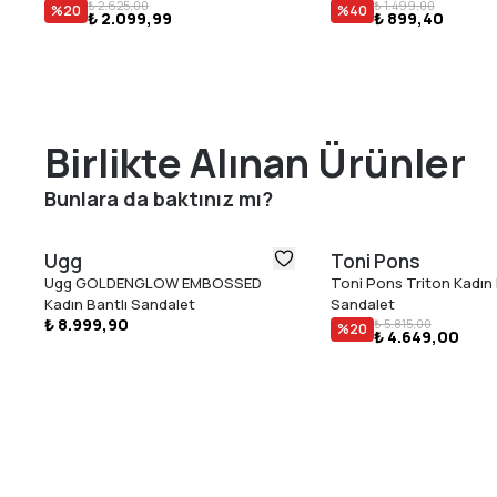
₺ 2.625,00
₺ 1.499,00
%
20
%
40
₺ 2.099,99
₺ 899,40
Birlikte Alınan Ürünler
Bunlara da baktınız mı?
Ugg
Toni Pons
Ugg GOLDENGLOW EMBOSSED
Toni Pons Triton Kadın
Kadın Bantlı Sandalet
Sandalet
₺ 8.999,90
₺ 5.815,00
%
20
₺ 4.649,00