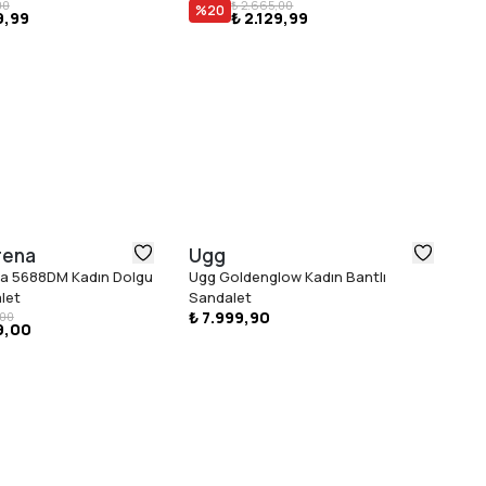
00
₺ 2.665,00
%
20
9,99
₺ 2.129,99
rena
Ugg
T
a 5688DM Kadın Dolgu
Ugg Goldenglow Kadın Bantlı
To
₺ 
let
Sandalet
₺ 7.999,90
,00
9,00