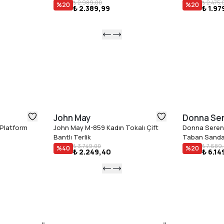
₺ 2.989,00
₺ 2.475,
%
20
%
20
₺ 2.389,99
₺ 1.97
John May
Donna Se
 Platform
John May M-859 Kadın Tokalı Çift
Donna Seren
Bantlı Terlik
Taban Sanda
₺ 3.749,00
₺ 7.689
%
40
%
20
₺ 2.249,40
₺ 6.14