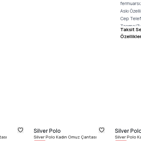
fermuarsı
Askı Özelli
Cep Telef
Taşıma/Tu
Taksit S
Kapama Öze
Özellikle
Materyal:
Silver Polo
Silver Pol
tası
Silver Polo Kadın Omuz Çantası
Silver Polo 