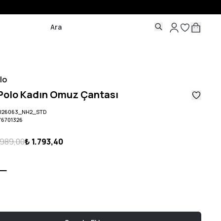
lo
 Polo Kadın Omuz Çantası
2026063_NH2_STD
76701326
.989,00
₺ 1.793,40