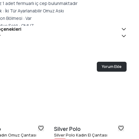
z 1 adet fermuarlı iç cep bulunmaktadır
k : İki Tür Ayarlanabilir Omuz Askı
on Bölmesi : Var
tuş Şekli : OMUZ
eçenekleri
lliği : İKİ FERMUARLI
r
Suni Deri
Yorum Ekle
o
Silver Polo
Si
Kadın Omuz Çantası
Silver Polo Kadın El Çantası
Si