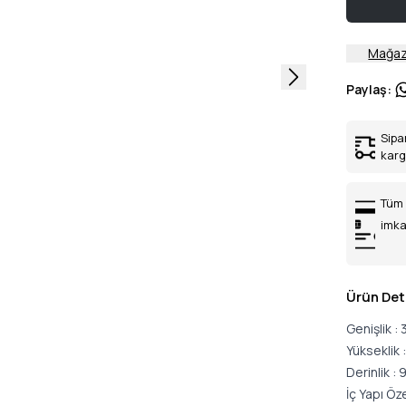
Mağaz
Paylaş
:
Sipa
kar
Tüm 
imka
Ürün Det
Genişlik :
Yükseklik 
Derinlik :
İç Yapı Öz