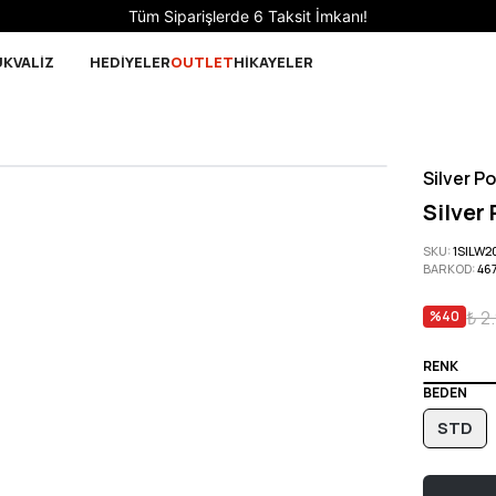
Sepette 10.000 ₺ ve üzeri Ücretsiz Kargo!
UK
VALİZ
HEDİYELER
OUTLET
HİKAYELER
Silver Po
Silver
SKU
:
1SILW
BARKOD
:
46
₺ 2
%
40
RENK
BEDEN
STD