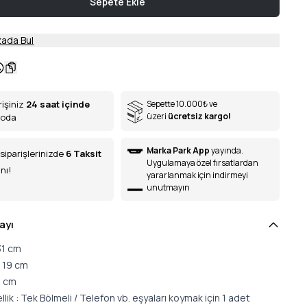
Sepete Ekle
ada Bul
rişiniz
24 saat içinde
Sepette 10.000
₺
ve
üzeri
ücretsiz kargo!
goda
Marka Park App
yayında.
siparişlerinizde
6
Taksit
Uygulamaya özel fırsatlardan
nı!
yararlanmak için indirmeyi
unutmayın
ayı
 31 cm
: 19 cm
 9 cm
ellik : Tek Bölmeli / Telefon vb. eşyaları koymak için 1 adet