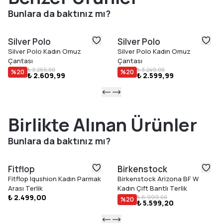
kadınların stilini tamamlayan bu model, estetik görünümü ve
Bunlara da baktınız mı?
kullanışlı yapısıyla günlük kullanım için ideal bir aksesuar
seçeneğidir.
Silver Polo
Silver Polo
Silver Polo Kadın Omuz
Silver Polo Kadın Omuz
Çantası
Çantası
₺ 3.265,00
₺ 3.249,00
%
20
%
20
₺ 2.609,99
₺ 2.599,99
Birlikte Alınan Ürünler
Bunlara da baktınız mı?
Fitflop
Birkenstock
Fitflop Iqushion Kadın Parmak
Birkenstock Arizona BF W
Arası Terlik
Kadın Çift Bantlı Terlik
₺ 2.499,00
₺ 6.999,00
%
20
₺ 5.599,20