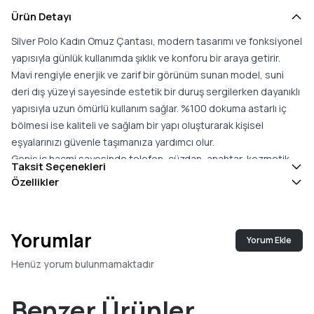
Ürün Detayı
Silver Polo Kadın Omuz Çantası, modern tasarımı ve fonksiyonel
yapısıyla günlük kullanımda şıklık ve konforu bir araya getirir.
Mavi rengiyle enerjik ve zarif bir görünüm sunan model, suni
deri dış yüzeyi sayesinde estetik bir duruş sergilerken dayanıklı
yapısıyla uzun ömürlü kullanım sağlar. %100 dokuma astarlı iç
bölmesi ise kaliteli ve sağlam bir yapı oluşturarak kişisel
eşyalarınızı güvenle taşımanıza yardımcı olur.
Geniş iç hacmi sayesinde telefon, cüzdan, anahtar, kozmetik
Taksit Seçenekleri
ürünleri ve diğer günlük ihtiyaçlarınızı düzenli bir şekilde
Özellikler
taşımanıza olanak tanır. Ergonomik omuz askısı gün boyu
konforlu ve dengeli bir taşıma deneyimi sunarken, şık ve
zamansız tasarımı sayesinde günlük kombinlerden iş hayatına,
Yorumlar
Yorum Ekle
alışverişten özel davetlere kadar birçok farklı ortamda rahatlıkla
kullanılabilir.
Henüz yorum bulunmamaktadır
Türkiye''de üretilen Silver Polo Kadın Omuz Çantası, kaliteli
malzeme kullanımı, özenli işçiliği ve zamansız tasarımıyla şıklık,
Benzer Ürünler
fonksiyonellik ve kullanım kolaylığını bir arada sunar. Modern