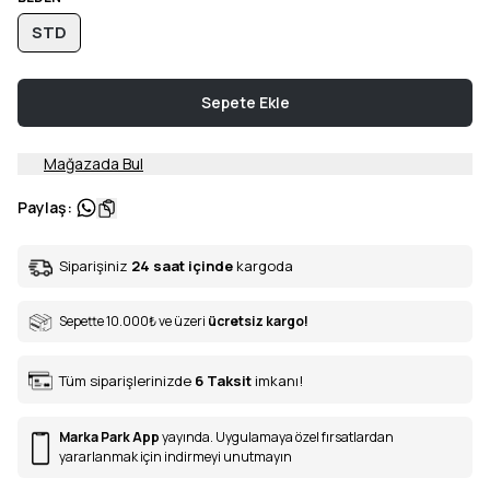
STD
Sepete Ekle
Mağazada Bul
Paylaş
:
Siparişiniz
24 saat içinde
kargoda
Sepette 10.000
₺
ve üzeri
ücretsiz kargo!
Tüm siparişlerinizde
6
Taksit
imkanı!
Marka Park App
yayında. Uygulamaya özel fırsatlardan
yararlanmak için indirmeyi unutmayın