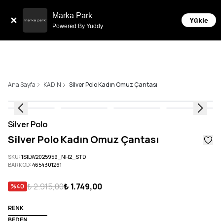
Tüm Siparişlerde 6 Taksit İmkanı!
Marka Park
Yükle
Powered By Yuddy
Ana Sayfa
KADIN
Silver Polo Kadın Omuz Çantası
Silver Polo
Silver Polo Kadın Omuz Çantası
SKU
:
1SILW2025959_NH2_STD
BARKOD
:
4654301261
₺ 2.915,00
₺ 1.749,00
%
40
RENK
BEDEN