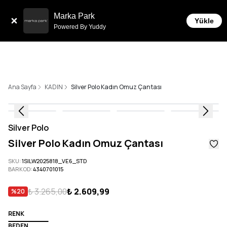
Sepette 10.000 ₺ ve üzeri Ücretsiz Kargo!
Marka Park
Yükle
Powered By Yuddy
Ana Sayfa
KADIN
Silver Polo Kadın Omuz Çantası
Silver Polo
Silver Polo Kadın Omuz Çantası
SKU
:
1SILW2025818_VE6_STD
BARKOD
:
4340701015
₺ 3.265,00
₺ 2.609,99
%
20
RENK
BEDEN