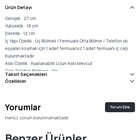
Ürün Detayı
Genişlik : 27 cm
Yükseklik : 18 cm
Derinlik : 12 cm
İç Yapı Özellik : Üç Bölmeli / Fermuarlı Orta Bölme / Telefon vb.
eşyaları koymak için 1 adet fermuarsız 1 adet fermuarlı iç cep
bulunmaktadır
Askı Özellik : Ayarlanabilir Uzun Askı Mevcut
Cep Telefon Bölmesi : Var
Taksit Seçenekleri
Taşıma/Tutuş Şekli : ELDE / ÇAPRAZ
Özellikler
Kapama Özelliği : FERMUARLI
Materyal:Suni Deri
Yorumlar
Yorum Ekle
Henüz yorum bulunmamaktadır
Benzer Ürünler