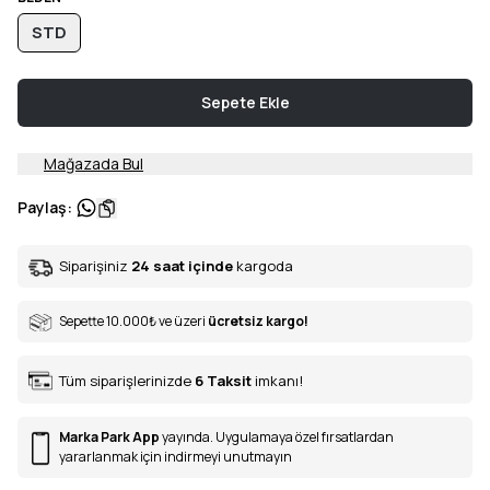
STD
Sepete Ekle
Mağazada Bul
Paylaş
:
Siparişiniz
24 saat içinde
kargoda
Sepette 10.000
₺
ve üzeri
ücretsiz kargo!
Tüm siparişlerinizde
6
Taksit
imkanı!
Marka Park App
yayında. Uygulamaya özel fırsatlardan
yararlanmak için indirmeyi unutmayın