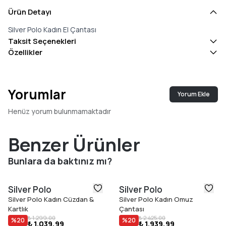
Ürün Detayı
Silver Polo Kadın El Çantası
Taksit Seçenekleri
Özellikler
Yorumlar
Yorum Ekle
Henüz yorum bulunmamaktadır
Benzer Ürünler
Bunlara da baktınız mı?
Silver Polo
Silver Polo
Silver Polo Kadın Cüzdan &
Silver Polo Kadın Omuz
Kartlık
Çantası
₺ 1.299,00
₺ 2.425,00
%
20
%
20
₺ 1.039,99
₺ 1.939,99