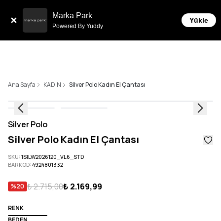
Tüm Siparişlerde 6 Taksit İmkanı!
Marka Park
Yükle
Powered By Yuddy
Ana Sayfa
KADIN
Silver Polo Kadın El Çantası
Silver Polo
Silver Polo Kadın El Çantası
SKU
:
1SILW2026120_VL6_STD
BARKOD
:
4924801332
₺ 2.715,00
₺ 2.169,99
%
20
RENK
BEDEN