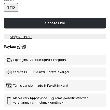
STD
Sepete Ekle
Mağazada Bul
Paylaş
:
Siparişiniz
24 saat içinde
kargoda
Sepette 10.000
₺
ve üzeri
ücretsiz kargo!
Tüm siparişlerinizde
6
Taksit
imkanı!
Marka Park App
yayında. Uygulamaya özel fırsatlardan
yararlanmak için indirmeyi unutmayın