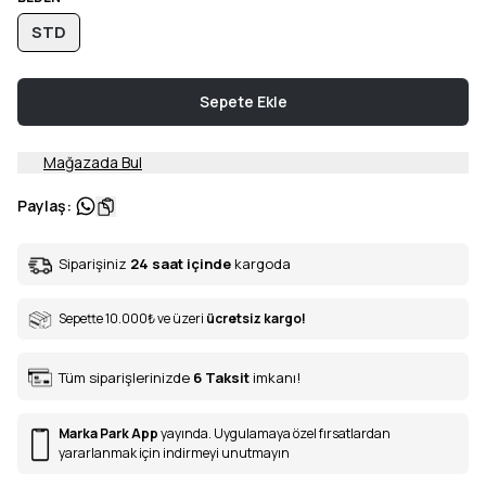
STD
Sepete Ekle
Mağazada Bul
Paylaş
:
Siparişiniz
24 saat içinde
kargoda
Sepette 10.000
₺
ve üzeri
ücretsiz kargo!
Tüm siparişlerinizde
6
Taksit
imkanı!
Marka Park App
yayında. Uygulamaya özel fırsatlardan
yararlanmak için indirmeyi unutmayın