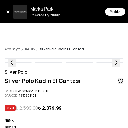
Tüm Siparişlerde 6 Taksit İmkanı!
Marka Park
Yükle
Powered By Yuddy
Ana Sayfa
KADIN
Silver Polo Kadın El Çantası
Silver Polo
Silver Polo Kadın El Çantası
SKU
:
1SILW2026122_MT6_STD
BARKOD
:
4957601409
₺ 2.599,00
₺ 2.079,99
%
20
RENK
BEDEN